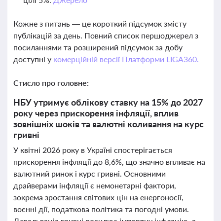
Кожне з питань — це короткий підсумок змісту
публікацій за день. Повний список першоджерел з
посиланнями та розширений підсумок за добу
доступні у
комерційній версії Платформи LIGA360.
Стисло про головне:
НБУ утримує облікову ставку на 15% до 2027
року через прискорення інфляції, вплив
зовнішніх шоків та валютні коливання на курс
гривні
У квітні 2026 року в Україні спостерігається
прискорення інфляції до 8,6%, що значно впливає на
валютний ринок і курс гривні. Основними
драйверами інфляції є немонетарні фактори,
зокрема зростання світових цін на енергоносії,
воєнні дії, податкова політика та погодні умови.
Девальвація гривні посилює імпортну інфляцію, а