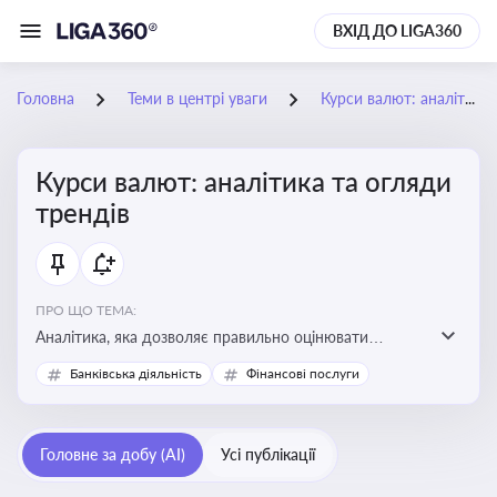
ВХІД ДО LIGA360
Головна
Теми в центрі уваги
Курси валют: аналітика та огляди трендів
Курси валют: аналітика та огляди
трендів
ПРО ЩО ТЕМА:
Аналітика, яка дозволяє правильно оцінювати
фінансові ризики та планувати витрати. Зміни в
Банківська діяльність
Фінансові послуги
курсах валют можуть вплинути на собівартість
продукції, ціни та прибутковість компанії
Головне за добу (AI)
Усі публікації