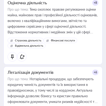
Оціночна діяльність
+8
Про що тема:
Тема охоплює правове регулювання оцінки
майна, майнових прав і професійної діяльності оцінювачів,
включно з кваліфікаційними вимогами, звітністю та
цифровими сервісами у сфері оціночної діяльності.
Відстеження нормативних і медійних змін у цій сфері
корисне для власника бізнесу, керівника, юриста або
Страхова діяльність
Фінансові послуги
бухгалтера під час оподаткування, приватизації, оренди
Будівельна діяльність
державного майна, корпоративних угод і перевірки
статусу суб'єктів оціночної діяльності
Легалізація документів
+6
Про що тема:
Нотаріальні процедури, що забезпечують
юридичну чинність документів та їх використання в
правовідносинах, у тому числі за кордоном. Актуальна
інформація дозволяє бізнесу та юристам правильно
оформлювати документи, уникати ризиків недійсності та