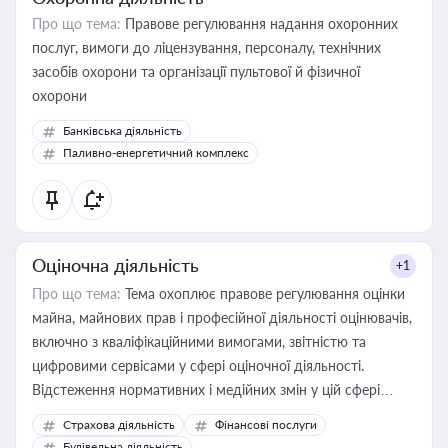
Про що тема:
Правове регулювання надання охоронних
послуг, вимоги до ліцензування, персоналу, технічних
засобів охорони та організації пультової й фізичної
охорони
Банківська діяльність
Паливно-енергетичний комплекс
Оціночна діяльність
+1
Про що тема:
Тема охоплює правове регулювання оцінки
майна, майнових прав і професійної діяльності оцінювачів,
включно з кваліфікаційними вимогами, звітністю та
цифровими сервісами у сфері оціночної діяльності.
Відстеження нормативних і медійних змін у цій сфері
корисне для власника бізнесу, керівника, юриста або
Страхова діяльність
Фінансові послуги
бухгалтера під час оподаткування, приватизації, оренди
Будівельна діяльність