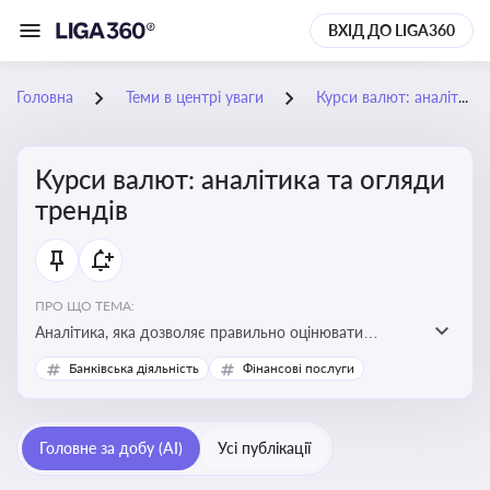
ВХІД ДО LIGA360
Головна
Теми в центрі уваги
Курси валют: аналітика та огляди трендів
Курси валют: аналітика та огляди
трендів
ПРО ЩО ТЕМА:
Аналітика, яка дозволяє правильно оцінювати
фінансові ризики та планувати витрати. Зміни в
Банківська діяльність
Фінансові послуги
курсах валют можуть вплинути на собівартість
продукції, ціни та прибутковість компанії
Головне за добу (AI)
Усі публікації