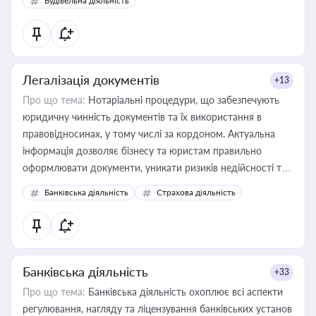
Будівельна діяльність
державного майна, корпоративних угод і перевірки
статусу суб'єктів оціночної діяльності
Легалізація документів
+13
Про що тема:
Нотаріальні процедури, що забезпечують
юридичну чинність документів та їх використання в
правовідносинах, у тому числі за кордоном. Актуальна
інформація дозволяє бізнесу та юристам правильно
оформлювати документи, уникати ризиків недійсності та
забезпечувати їх належне прийняття органами влади та
Банківська діяльність
Страхова діяльність
контрагентами
Банківська діяльність
+33
Про що тема:
Банківська діяльність охоплює всі аспекти
регулювання, нагляду та ліцензування банківських установ