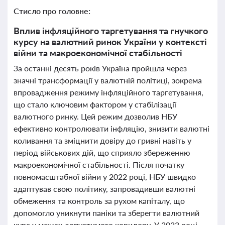
Стисло про головне:
Вплив інфляційного таргетування та гнучкого
курсу на валютний ринок України у контексті
війни та макроекономічної стабільності
За останні десять років Україна пройшла через
значні трансформації у валютній політиці, зокрема
впровадження режиму інфляційного таргетування,
що стало ключовим фактором у стабілізації
валютного ринку. Цей режим дозволив НБУ
ефективно контролювати інфляцію, знизити валютні
коливання та зміцнити довіру до гривні навіть у
період військових дій, що сприяло збереженню
макроекономічної стабільності. Після початку
повномасштабної війни у 2022 році, НБУ швидко
адаптував свою політику, запровадивши валютні
обмеження та контроль за рухом капіталу, що
допомогло уникнути паніки та зберегти валютний
курс у межах допустимого коридору. У 2023 році