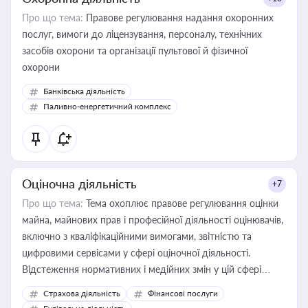
Про що тема:
Правове регулювання надання охоронних
послуг, вимоги до ліцензування, персоналу, технічних
засобів охорони та організації пультової й фізичної
охорони
Банківська діяльність
Паливно-енергетичний комплекс
Оціночна діяльність
+7
Про що тема:
Тема охоплює правове регулювання оцінки
майна, майнових прав і професійної діяльності оцінювачів,
включно з кваліфікаційними вимогами, звітністю та
цифровими сервісами у сфері оціночної діяльності.
Відстеження нормативних і медійних змін у цій сфері
корисне для власника бізнесу, керівника, юриста або
Страхова діяльність
Фінансові послуги
бухгалтера під час оподаткування, приватизації, оренди