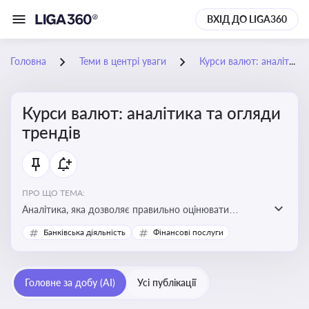
ВХІД ДО LIGA360
Головна
Теми в центрі уваги
Курси валют: аналітика та огляди трендів
Курси валют: аналітика та огляди
трендів
ПРО ЩО ТЕМА:
Аналітика, яка дозволяє правильно оцінювати
фінансові ризики та планувати витрати. Зміни в
Банківська діяльність
Фінансові послуги
курсах валют можуть вплинути на собівартість
продукції, ціни та прибутковість компанії
Головне за добу (AI)
Усі публікації