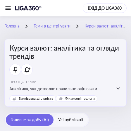
ВХІД ДО LIGA360
Головна
Теми в центрі уваги
Курси валют: аналітика та огляди трендів
Курси валют: аналітика та огляди
трендів
ПРО ЩО ТЕМА:
Аналітика, яка дозволяє правильно оцінювати
фінансові ризики та планувати витрати. Зміни в
Банківська діяльність
Фінансові послуги
курсах валют можуть вплинути на собівартість
продукції, ціни та прибутковість компанії
Головне за добу (AI)
Усі публікації