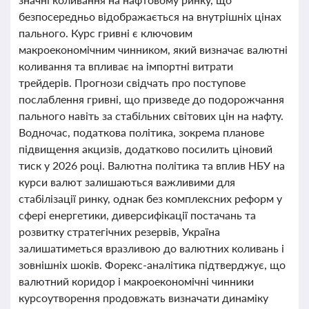
безпосередньо відображається на внутрішніх цінах
пального. Курс гривні є ключовим
макроекономічним чинником, який визначає валютні
коливання та впливає на імпортні витрати
трейдерів. Прогнози свідчать про поступове
послаблення гривні, що призведе до подорожчання
пального навіть за стабільних світових цін на нафту.
Водночас, податкова політика, зокрема планове
підвищення акцизів, додатково посилить ціновий
тиск у 2026 році. Валютна політика та вплив НБУ на
курси валют залишаються важливими для
стабілізації ринку, однак без комплексних реформ у
сфері енергетики, диверсифікації постачань та
розвитку стратегічних резервів, Україна
залишатиметься вразливою до валютних коливань і
зовнішніх шоків. Форекс-аналітика підтверджує, що
валютний коридор і макроекономічні чинники
курсоутворення продовжать визначати динаміку