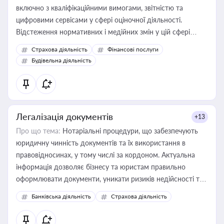
включно з кваліфікаційними вимогами, звітністю та
цифровими сервісами у сфері оціночної діяльності.
Відстеження нормативних і медійних змін у цій сфері
корисне для власника бізнесу, керівника, юриста або
Страхова діяльність
Фінансові послуги
бухгалтера під час оподаткування, приватизації, оренди
Будівельна діяльність
державного майна, корпоративних угод і перевірки
статусу суб'єктів оціночної діяльності
Легалізація документів
+13
Про що тема:
Нотаріальні процедури, що забезпечують
юридичну чинність документів та їх використання в
правовідносинах, у тому числі за кордоном. Актуальна
інформація дозволяє бізнесу та юристам правильно
оформлювати документи, уникати ризиків недійсності та
забезпечувати їх належне прийняття органами влади та
Банківська діяльність
Страхова діяльність
контрагентами