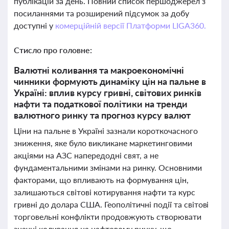
публікацій за день. Повний список першоджерел з
посиланнями та розширений підсумок за добу
доступні у
комерційній версії Платформи LIGA360.
Стисло про головне:
Валютні коливання та макроекономічні
чинники формують динаміку цін на пальне в
Україні: вплив курсу гривні, світових ринків
нафти та податкової політики на тренди
валютного ринку та прогноз курсу валют
Ціни на пальне в Україні зазнали короткочасного
зниження, яке було викликане маркетинговими
акціями на АЗС напередодні свят, а не
фундаментальними змінами на ринку. Основними
факторами, що впливають на формування цін,
залишаються світові котирування нафти та курс
гривні до долара США. Геополітичні події та світові
торговельні конфлікти продовжують створювати
значні коливання на нафтовому ринку, що