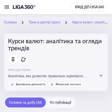
ВХІД ДО LIGA360
Головна
Теми в центрі уваги
Курси валют: аналітика та огляди трендів
Курси валют: аналітика та огляди
трендів
ПРО ЩО ТЕМА:
Аналітика, яка дозволяє правильно оцінювати
фінансові ризики та планувати витрати. Зміни в
Банківська діяльність
Фінансові послуги
курсах валют можуть вплинути на собівартість
продукції, ціни та прибутковість компанії
Головне за добу (AI)
Усі публікації