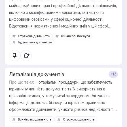
майна, майнових прав і професійної діяльності оцінювачів,
включно з кваліфікаційними вимогами, звітністю та
цифровими сервісами у сфері оціночної діяльності.
Відстеження нормативних і медійних змін у цій сфері
корисне для власника бізнесу, керівника, юриста або
Страхова діяльність
Фінансові послуги
бухгалтера під час оподаткування, приватизації, оренди
Будівельна діяльність
державного майна, корпоративних угод і перевірки
статусу суб'єктів оціночної діяльності
Легалізація документів
+13
Про що тема:
Нотаріальні процедури, що забезпечують
юридичну чинність документів та їх використання в
правовідносинах, у тому числі за кордоном. Актуальна
інформація дозволяє бізнесу та юристам правильно
оформлювати документи, уникати ризиків недійсності та
забезпечувати їх належне прийняття органами влади та
Банківська діяльність
Страхова діяльність
контрагентами