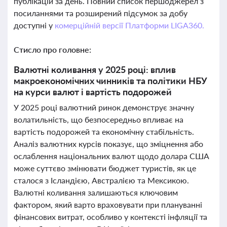
публікацій за день. Повний список першоджерел з
посиланнями та розширений підсумок за добу
доступні у
комерційній версії Платформи LIGA360.
Стисло про головне:
Валютні коливання у 2025 році: вплив
макроекономічних чинників та політики НБУ
на курси валют і вартість подорожей
У 2025 році валютний ринок демонструє значну
волатильність, що безпосередньо впливає на
вартість подорожей та економічну стабільність.
Аналіз валютних курсів показує, що зміцнення або
ослаблення національних валют щодо долара США
може суттєво змінювати бюджет туристів, як це
сталося з Ісландією, Австралією та Мексикою.
Валютні коливання залишаються ключовим
фактором, який варто враховувати при плануванні
фінансових витрат, особливо у контексті інфляції та