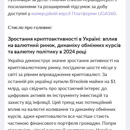
посиланнями та розширений підсумок за добу
доступні у
комерційній версії Платформи LIGA360.
Стисло про головне:
Зростання криптоактивності в Україні: вплив
на валютний ринок, динаміку обмінних курсів
та валютну політику в 2024 році
Україна демонструє значне зростання активності на
криптовалютному ринку, посідаючи шосте місце у
світі за рівнем впровадження криптовалют. За
останній рік українці купили біткоїнів майже на $1
млрд, що свідчить про зростаючий інтерес до
цифрових активів як інструменту інвестицій та
захисту від інфляції. Цей тренд має потенційний
вплив на валютні коливання та динаміку обмінних
курсів, адже криптовалюти все частіше стають
частиною фінансового портфеля громадян. Попри
відсутність чіткої регуляції крипторинку, Україна