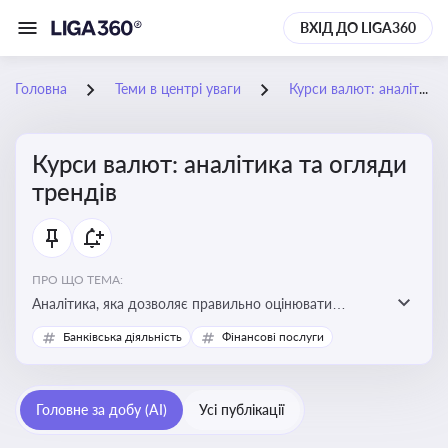
ВХІД ДО LIGA360
Головна
Теми в центрі уваги
Курси валют: аналітика та огляди трендів
Курси валют: аналітика та огляди
трендів
ПРО ЩО ТЕМА:
Аналітика, яка дозволяє правильно оцінювати
фінансові ризики та планувати витрати. Зміни в
Банківська діяльність
Фінансові послуги
курсах валют можуть вплинути на собівартість
продукції, ціни та прибутковість компанії
Головне за добу (AI)
Усі публікації