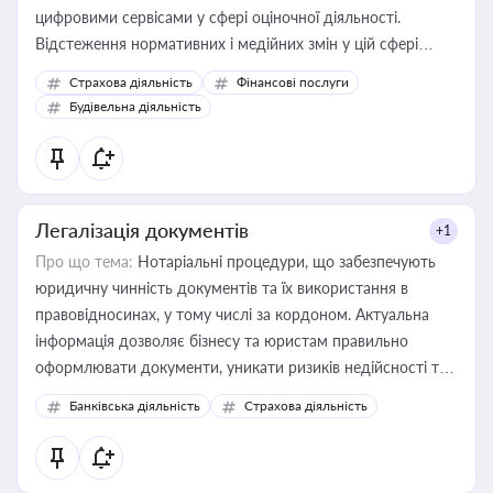
цифровими сервісами у сфері оціночної діяльності.
Відстеження нормативних і медійних змін у цій сфері
корисне для власника бізнесу, керівника, юриста або
Страхова діяльність
Фінансові послуги
бухгалтера під час оподаткування, приватизації, оренди
Будівельна діяльність
державного майна, корпоративних угод і перевірки
статусу суб'єктів оціночної діяльності
Легалізація документів
+1
Про що тема:
Нотаріальні процедури, що забезпечують
юридичну чинність документів та їх використання в
правовідносинах, у тому числі за кордоном. Актуальна
інформація дозволяє бізнесу та юристам правильно
оформлювати документи, уникати ризиків недійсності та
забезпечувати їх належне прийняття органами влади та
Банківська діяльність
Страхова діяльність
контрагентами