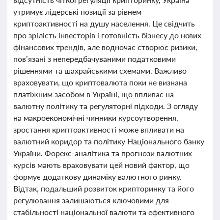
утримує лідерські позиції за рівнем
криптоактивності на душу населення. Це свідчить
про зрілість інвесторів і готовність бізнесу до нових
фінансових трендів, але водночас створює ризики,
пов’язані з непередбачуваними податковими
рішеннями та шахрайськими схемами. Важливо
враховувати, що криптовалюта поки не визнана
платіжним засобом в Україні, що впливає на
валютну політику та регуляторні підходи. З огляду
на макроекономічні чинники курсоутворення,
зростання криптоактивності може впливати на
валютний коридор та політику Національного банку
України. Форекс-аналітика та прогнози валютних
курсів мають враховувати цей новий фактор, що
формує додаткову динаміку валютного ринку.
Відтак, подальший розвиток крипторинку та його
регулювання залишаються ключовими для
стабільності національної валюти та ефективного