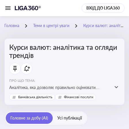
ВХІД ДО LIGA360
Головна
Теми в центрі уваги
Курси валют: аналітика та огляди трендів
Курси валют: аналітика та огляди
трендів
ПРО ЩО ТЕМА:
Аналітика, яка дозволяє правильно оцінювати
фінансові ризики та планувати витрати. Зміни в
Банківська діяльність
Фінансові послуги
курсах валют можуть вплинути на собівартість
продукції, ціни та прибутковість компанії
Головне за добу (AI)
Усі публікації