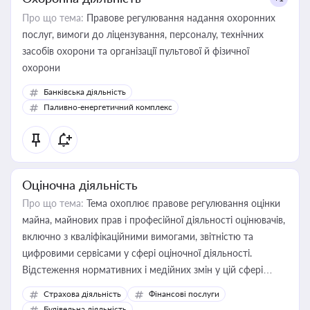
Про що тема:
Правове регулювання надання охоронних
послуг, вимоги до ліцензування, персоналу, технічних
засобів охорони та організації пультової й фізичної
охорони
Банківська діяльність
Паливно-енергетичний комплекс
Оціночна діяльність
Про що тема:
Тема охоплює правове регулювання оцінки
майна, майнових прав і професійної діяльності оцінювачів,
включно з кваліфікаційними вимогами, звітністю та
цифровими сервісами у сфері оціночної діяльності.
Відстеження нормативних і медійних змін у цій сфері
корисне для власника бізнесу, керівника, юриста або
Страхова діяльність
Фінансові послуги
бухгалтера під час оподаткування, приватизації, оренди
Будівельна діяльність