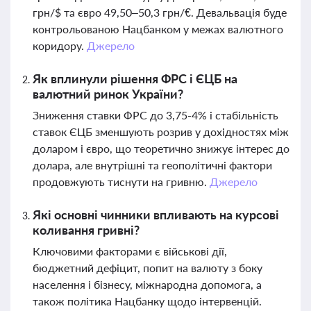
грн/$ та євро 49,50–50,3 грн/€. Девальвація буде
контрольованою Нацбанком у межах валютного
коридору.
Джерело
Як вплинули рішення ФРС і ЄЦБ на
валютний ринок України?
Зниження ставки ФРС до 3,75-4% і стабільність
ставок ЄЦБ зменшують розрив у дохідностях між
доларом і євро, що теоретично знижує інтерес до
долара, але внутрішні та геополітичні фактори
продовжують тиснути на гривню.
Джерело
Які основні чинники впливають на курсові
коливання гривні?
Ключовими факторами є військові дії,
бюджетний дефіцит, попит на валюту з боку
населення і бізнесу, міжнародна допомога, а
також політика Нацбанку щодо інтервенцій.