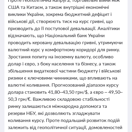
США та Китаєм, а також внутрішні економічні
виклики України, зокрема бюджетний дефіцит і
військові дії, створюють тиск на курс гривні, що
призводить до її поступової девальвації. Аналітики
відзначають, що Національний банк України
проводить керовану девальвацію гривні, утримуючи
валютний курс у комфортному коридорі для ринку.
Зростання попиту на іноземну валюту, особливо
долар і євро, з боку населення та бізнесу, а також
збільшення видаткової частини бюджету і військові
ризики є ключовими чинниками, що впливають на
валютні коливання. Прогнозований діапазон курсу
долара становить 41,80–43,50 грн/$, а євро – 49,50–
50,3 грн/€. Важливою складовою стабільності
ринку залишаються міжнародна допомога та
резерви НБУ, які дозволяють згладжувати
коливання курсу. Проте подальший розвиток подій
залежить від геополітичної ситуації, домовленостей