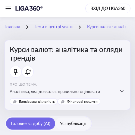
ВХІД ДО LIGA360
Головна
Теми в центрі уваги
Курси валют: аналітика та огляди трендів
Курси валют: аналітика та огляди
трендів
ПРО ЩО ТЕМА:
Аналітика, яка дозволяє правильно оцінювати
фінансові ризики та планувати витрати. Зміни в
Банківська діяльність
Фінансові послуги
курсах валют можуть вплинути на собівартість
продукції, ціни та прибутковість компанії
Головне за добу (AI)
Усі публікації