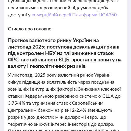
публікацій за день. Повний список першоджерел з
посиланнями та розширений підсумок за добу
доступні у
комерційній версії Платформи LIGA360.
Стисло про головне:
Прогноз валютного ринку України на
листопад 2025: поступова девальвація гривні
під контролем НБУ на тлі зниження ставок
ФРС та стабільності ЄЦБ, зростання попиту на
валюту і геополітичних ризиків
У листопаді 2025 року валютний ринок України
очікує підвищена волатильність через поєднання
зовнішніх і внутрішніх факторів. Зниження ключової
ставки Федеральною резервною системою США до
3,75-4% та утримання ставок Європейським
центральним банком на рівні 2-2,4% зменшують
розрив у дохідностях між доларом і євро, що
теоретично знижує інтерес інвесторів до долара.
Проте геополітична напруга, торговельні війни між