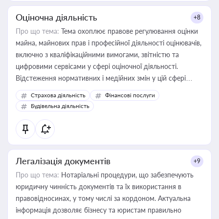
Оціночна діяльність
+8
Про що тема:
Тема охоплює правове регулювання оцінки
майна, майнових прав і професійної діяльності оцінювачів,
включно з кваліфікаційними вимогами, звітністю та
цифровими сервісами у сфері оціночної діяльності.
Відстеження нормативних і медійних змін у цій сфері
корисне для власника бізнесу, керівника, юриста або
Страхова діяльність
Фінансові послуги
бухгалтера під час оподаткування, приватизації, оренди
Будівельна діяльність
державного майна, корпоративних угод і перевірки
статусу суб'єктів оціночної діяльності
Легалізація документів
+9
Про що тема:
Нотаріальні процедури, що забезпечують
юридичну чинність документів та їх використання в
правовідносинах, у тому числі за кордоном. Актуальна
інформація дозволяє бізнесу та юристам правильно