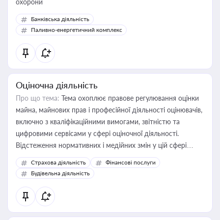
охорони
Банківська діяльність
Паливно-енергетичний комплекс
Оціночна діяльність
Про що тема:
Тема охоплює правове регулювання оцінки
майна, майнових прав і професійної діяльності оцінювачів,
включно з кваліфікаційними вимогами, звітністю та
цифровими сервісами у сфері оціночної діяльності.
Відстеження нормативних і медійних змін у цій сфері
корисне для власника бізнесу, керівника, юриста або
Страхова діяльність
Фінансові послуги
бухгалтера під час оподаткування, приватизації, оренди
Будівельна діяльність
державного майна, корпоративних угод і перевірки
статусу суб'єктів оціночної діяльності