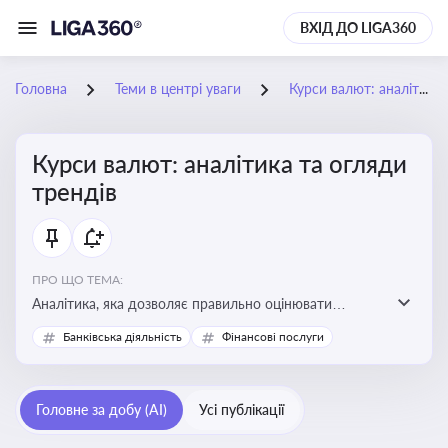
ВХІД ДО LIGA360
Головна
Теми в центрі уваги
Курси валют: аналітика та огляди трендів
Курси валют: аналітика та огляди
трендів
ПРО ЩО ТЕМА:
Аналітика, яка дозволяє правильно оцінювати
фінансові ризики та планувати витрати. Зміни в
Банківська діяльність
Фінансові послуги
курсах валют можуть вплинути на собівартість
продукції, ціни та прибутковість компанії
Головне за добу (AI)
Усі публікації