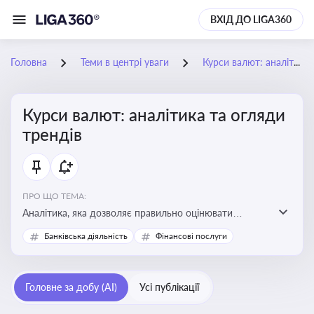
ВХІД ДО LIGA360
Головна
Теми в центрі уваги
Курси валют: аналітика та огляди трендів
Курси валют: аналітика та огляди
трендів
ПРО ЩО ТЕМА:
Аналітика, яка дозволяє правильно оцінювати
фінансові ризики та планувати витрати. Зміни в
Банківська діяльність
Фінансові послуги
курсах валют можуть вплинути на собівартість
продукції, ціни та прибутковість компанії
Головне за добу (AI)
Усі публікації