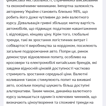
та економічними чинниками. Імпортна залежність
авторинку України становить близько 98%, що
робить його дуже чутливим до змін валютного
курсу. Девальвація гривні збільшує митну вартість
автомобілів, що підвищує податкове навантаження
і, відповідно, кінцеву ціну. Крім того, глобальні
тренди, такі як зростання логістичних витрат і
собівартості виробництва за кордоном, посилюють
загальне подорожчання авто. Попри це, ринок
демонструє відновлення попиту, особливо на
кросовери та електромобілі китайських брендів, які
завдяки відносній ціновій доступності частково
стримують зростання середньої ціни. Валютні
коливання також стимулюють попит на вживані
авто, оскільки покупці шукають більш доступні
альтернативи. Таким чином, динаміка валютного
курсу залишається одним із ключових чинників, що
визначають ціноутворення та споживчі тренди на