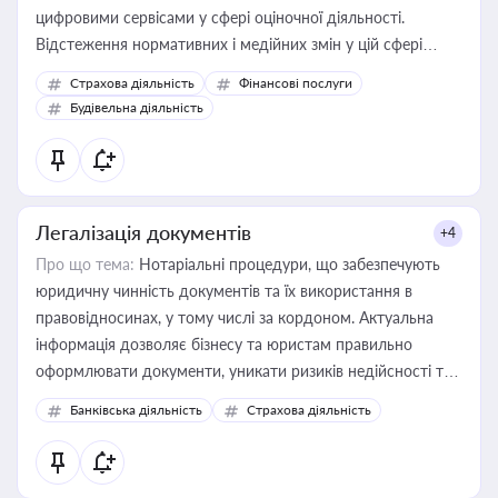
цифровими сервісами у сфері оціночної діяльності.
Відстеження нормативних і медійних змін у цій сфері
корисне для власника бізнесу, керівника, юриста або
Страхова діяльність
Фінансові послуги
бухгалтера під час оподаткування, приватизації, оренди
Будівельна діяльність
державного майна, корпоративних угод і перевірки
статусу суб'єктів оціночної діяльності
Легалізація документів
+4
Про що тема:
Нотаріальні процедури, що забезпечують
юридичну чинність документів та їх використання в
правовідносинах, у тому числі за кордоном. Актуальна
інформація дозволяє бізнесу та юристам правильно
оформлювати документи, уникати ризиків недійсності та
забезпечувати їх належне прийняття органами влади та
Банківська діяльність
Страхова діяльність
контрагентами