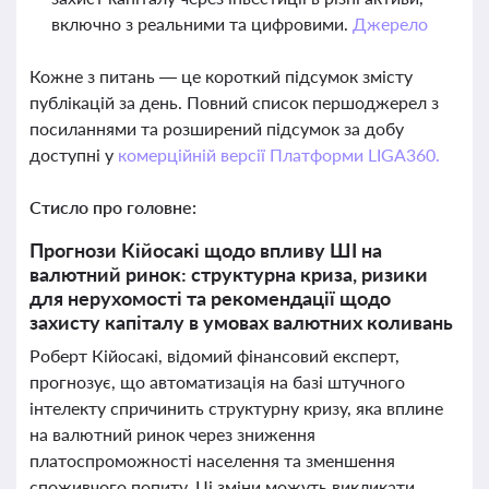
включно з реальними та цифровими.
Джерело
Кожне з питань — це короткий підсумок змісту
публікацій за день. Повний список першоджерел з
посиланнями та розширений підсумок за добу
доступні у
комерційній версії Платформи LIGA360.
Стисло про головне:
Прогнози Кійосакі щодо впливу ШІ на
валютний ринок: структурна криза, ризики
для нерухомості та рекомендації щодо
захисту капіталу в умовах валютних коливань
Роберт Кійосакі, відомий фінансовий експерт,
прогнозує, що автоматизація на базі штучного
інтелекту спричинить структурну кризу, яка вплине
на валютний ринок через зниження
платоспроможності населення та зменшення
споживчого попиту. Ці зміни можуть викликати