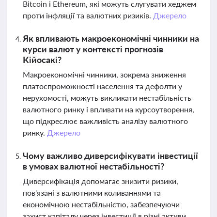
Bitcoin і Ethereum, які можуть слугувати хеджем
проти інфляції та валютних ризиків.
Джерело
Як впливають макроекономічні чинники на
курси валют у контексті прогнозів
Кійосакі?
Макроекономічні чинники, зокрема зниження
платоспроможності населення та дефолти у
нерухомості, можуть викликати нестабільність
валютного ринку і впливати на курсоутворення,
що підкреслює важливість аналізу валютного
ринку.
Джерело
Чому важливо диверсифікувати інвестиції
в умовах валютної нестабільності?
Диверсифікація допомагає знизити ризики,
пов'язані з валютними коливаннями та
економічною нестабільністю, забезпечуючи
захист капіталу через інвестиції в різні активи,