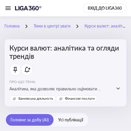
ВХІД ДО LIGA360
Головна
Теми в центрі уваги
Курси валют: аналітика та огляди трендів
Курси валют: аналітика та огляди
трендів
ПРО ЩО ТЕМА:
Аналітика, яка дозволяє правильно оцінювати
фінансові ризики та планувати витрати. Зміни в
Банківська діяльність
Фінансові послуги
курсах валют можуть вплинути на собівартість
продукції, ціни та прибутковість компанії
Головне за добу (AI)
Усі публікації