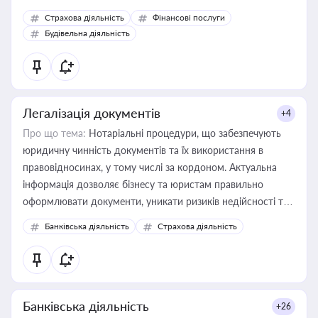
корисне для власника бізнесу, керівника, юриста або
Страхова діяльність
Фінансові послуги
бухгалтера під час оподаткування, приватизації, оренди
Будівельна діяльність
державного майна, корпоративних угод і перевірки
статусу суб'єктів оціночної діяльності
Легалізація документів
+4
Про що тема:
Нотаріальні процедури, що забезпечують
юридичну чинність документів та їх використання в
правовідносинах, у тому числі за кордоном. Актуальна
інформація дозволяє бізнесу та юристам правильно
оформлювати документи, уникати ризиків недійсності та
забезпечувати їх належне прийняття органами влади та
Банківська діяльність
Страхова діяльність
контрагентами
Банківська діяльність
+26