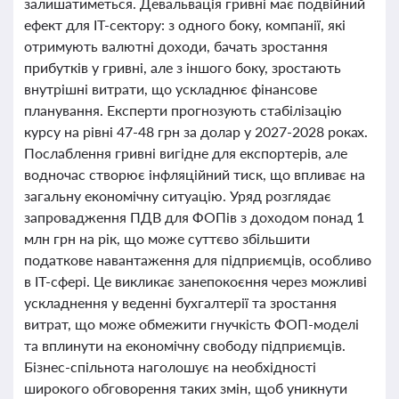
залишатиметься. Девальвація гривні має подвійний
ефект для ІТ-сектору: з одного боку, компанії, які
отримують валютні доходи, бачать зростання
прибутків у гривні, але з іншого боку, зростають
внутрішні витрати, що ускладнює фінансове
планування. Експерти прогнозують стабілізацію
курсу на рівні 47-48 грн за долар у 2027-2028 роках.
Послаблення гривні вигідне для експортерів, але
водночас створює інфляційний тиск, що впливає на
загальну економічну ситуацію. Уряд розглядає
запровадження ПДВ для ФОПів з доходом понад 1
млн грн на рік, що може суттєво збільшити
податкове навантаження для підприємців, особливо
в ІТ-сфері. Це викликає занепокоєння через можливі
ускладнення у веденні бухгалтерії та зростання
витрат, що може обмежити гнучкість ФОП-моделі
та вплинути на економічну свободу підприємців.
Бізнес-спільнота наголошує на необхідності
широкого обговорення таких змін, щоб уникнути