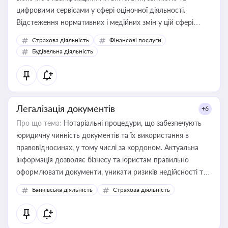
цифровими сервісами у сфері оціночної діяльності.
Відстеження нормативних і медійних змін у цій сфері
корисне для власника бізнесу, керівника, юриста або
Страхова діяльність
Фінансові послуги
бухгалтера під час оподаткування, приватизації, оренди
Будівельна діяльність
державного майна, корпоративних угод і перевірки
статусу суб'єктів оціночної діяльності
Легалізація документів
+6
Про що тема:
Нотаріальні процедури, що забезпечують
юридичну чинність документів та їх використання в
правовідносинах, у тому числі за кордоном. Актуальна
інформація дозволяє бізнесу та юристам правильно
оформлювати документи, уникати ризиків недійсності та
забезпечувати їх належне прийняття органами влади та
Банківська діяльність
Страхова діяльність
контрагентами