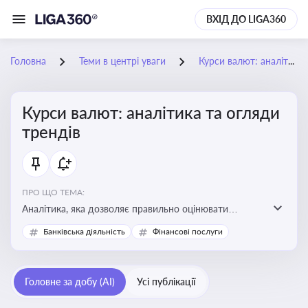
ВХІД ДО LIGA360
Головна
Теми в центрі уваги
Курси валют: аналітика та огляди трендів
Курси валют: аналітика та огляди
трендів
ПРО ЩО ТЕМА:
Аналітика, яка дозволяє правильно оцінювати
фінансові ризики та планувати витрати. Зміни в
Банківська діяльність
Фінансові послуги
курсах валют можуть вплинути на собівартість
продукції, ціни та прибутковість компанії
Головне за добу (AI)
Усі публікації