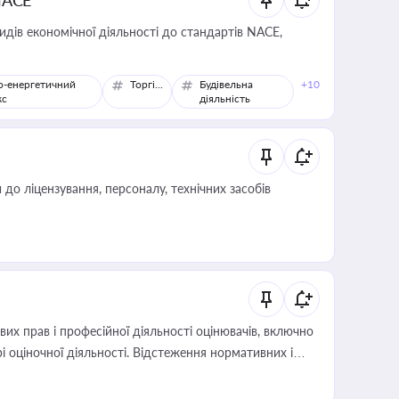
NACE
идів економічної діяльності до стандартів NACE,
о-енергетичний
Торгівля
Будівельна
+10
кс
діяльність
о ліцензування, персоналу, технічних засобів
х прав і професійної діяльності оцінювачів, включно
і оціночної діяльності. Відстеження нормативних і
иста або бухгалтера під час оподаткування,
 статусу суб'єктів оціночної діяльності