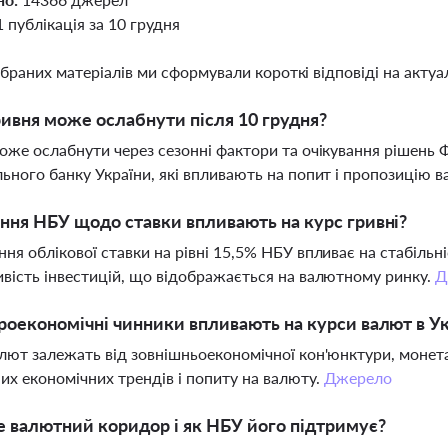
1 публікація за 10 грудня
ібраних матеріалів ми сформували короткі відповіді на актуал
ивня може ослабнути після 10 грудня?
оже ослабнути через сезонні фактори та очікування рішень
ьного банку України, які впливають на попит і пропозицію 
ння НБУ щодо ставки впливають на курс гривні?
ня облікової ставки на рівні 15,5% НБУ впливає на стабільніс
вість інвестицій, що відображається на валютному ринку.
Д
роекономічні чинники впливають на курси валют в Ук
лют залежать від зовнішньоекономічної кон'юнктури, монета
их економічних трендів і попиту на валюту.
Джерело
 валютний коридор і як НБУ його підтримує?