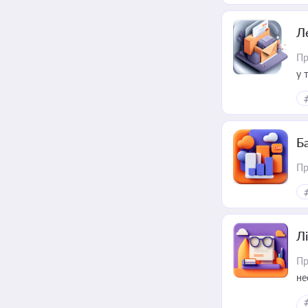
Л
Пр
у 
ри
Ба
Пр
Лі
Пр
не