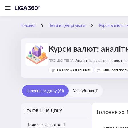
Головна
Теми в центрі уваги
Курси валют: ан
Курси валют: аналіт
Аналітика, яка дозволяє пр
ПРО ЩО ТЕМА:
продукції, ціни та прибутков
Банківська діяльність
Фінансові посл
Головне за добу (AI)
Усі публікації
ГОЛОВНЕ ЗА ДОБУ
Головне за 
Головне за сьогодні
Опрацьова