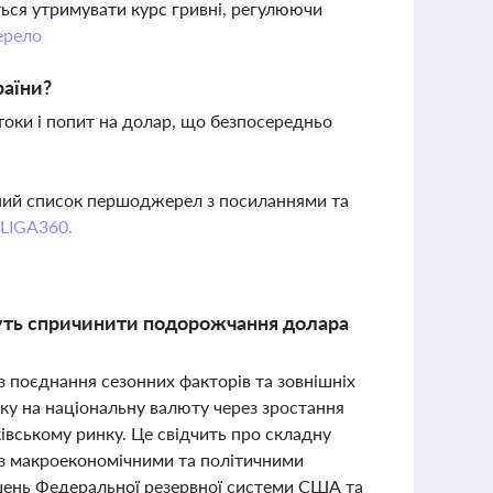
ься утримувати курс гривні, регулюючи
рело
раїни?
оки і попит на долар, що безпосередньо
вний список першоджерел з посиланнями та
 LIGA360.
жуть спричинити подорожчання долара
 поєднання сезонних факторів та зовнішніх
ску на національну валюту через зростання
вському ринку. Це свідчить про складну
о з макроекономічними та політичними
шень Федеральної резервної системи США та