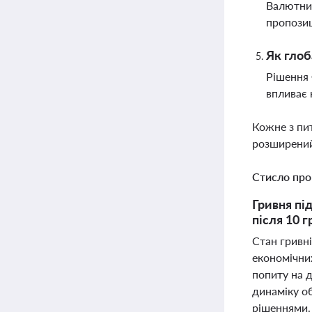
Валютний
пропозиц
Як глоб
Рішення 
впливає 
Кожне з пи
розширений
Стисло про
Гривня пі
після 10 
Стан гривн
економічних
попиту на 
динаміку об
рішеннями.