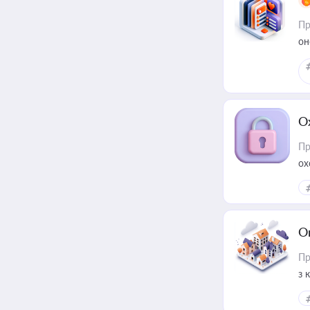
Пр
он
О
Пр
ох
О
Пр
з 
ме
пр