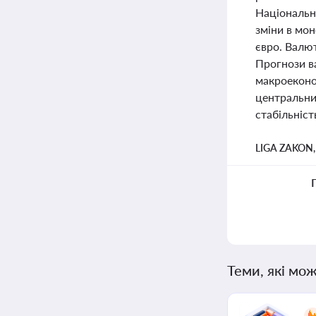
Національн
зміни в мо
євро. Валют
Прогнози в
макроеконо
центральних
стабільніст
LIGA ZAKON
Теми, які мож