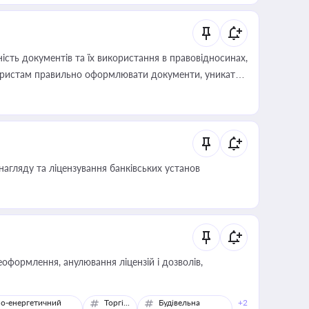
сть документів та їх використання в правовідносинах,
а юристам правильно оформлювати документи, уникати
влади та контрагентами
нагляду та ліцензування банківських установ
оформлення, анулювання ліцензій і дозволів,
о-енергетичний
Торгівля
Будівельна
+2