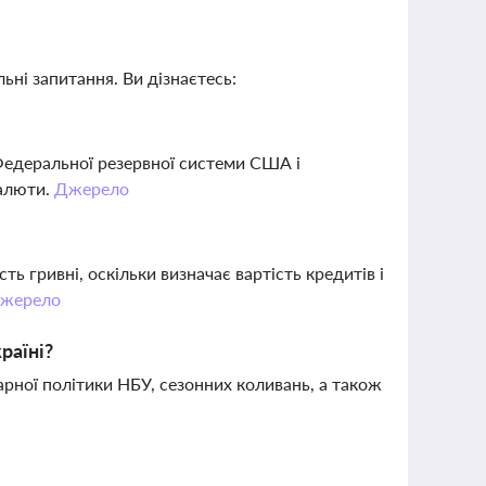
ьні запитання. Ви дізнаєтесь:
 Федеральної резервної системи США і
валюти.
Джерело
ть гривні, оскільки визначає вартість кредитів і
жерело
раїні?
рної політики НБУ, сезонних коливань, а також