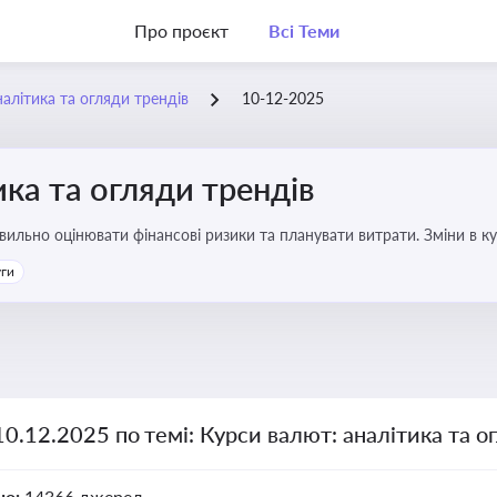
Про проєкт
Всі Теми
алітика та огляди трендів
10-12-2025
ика та огляди трендів
авильно оцінювати фінансові ризики та планувати витрати. Зміни в к
ість компанії
уги
10.12.2025 по темі: Курси валют: аналітика та о
но:
14366 джерел