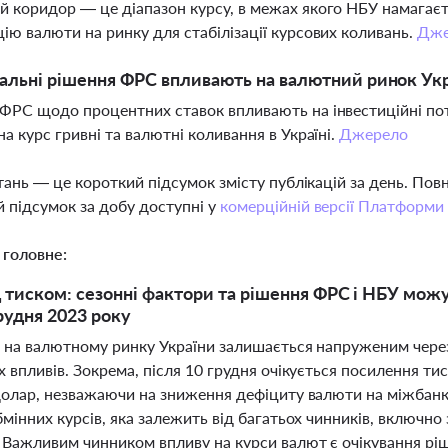
 коридор — це діапазон курсу, в межах якого НБУ намагаєт
ію валюти на ринку для стабілізації курсових коливань.
Дже
альні рішення ФРС впливають на валютний ринок Ук
ФРС щодо процентних ставок впливають на інвестиційні пот
на курс гривні та валютні коливання в Україні.
Джерело
тань — це короткий підсумок змісту публікацій за день. По
 підсумок за добу доступні у
комерційній версії Платформи
 головне:
д тиском: сезонні фактори та рішення ФРС і НБУ мо
грудня 2023 року
і на валютному ринку України залишається напруженим через
 впливів. Зокрема, після 10 грудня очікується посилення ти
долар, незважаючи на зниження дефіциту валюти на міжбанкі
мінних курсів, яка залежить від багатьох чинників, включн
 Важливим чинником впливу на курси валют є очікування рі