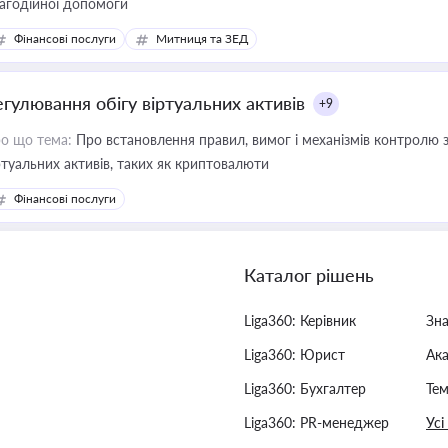
агодійної допомоги
Фінансові послуги
Митниця та ЗЕД
егулювання обігу віртуальних активів
+9
о що тема:
Про встановлення правил, вимог і механізмів контролю 
ртуальних активів, таких як криптовалюти
Фінансові послуги
Каталог рішень
Liga360: Керівник
Зн
Liga360: Юрист
Ак
Liga360: Бухгалтер
Тем
Liga360: PR-менеджер
Усі