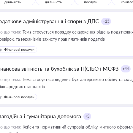
діяльність
діяльність
послуги
компле
одаткове адміністрування і спори з ДПС
+23
о що тема:
Тема стосується порядку оскарження рішень податкових
ревірок, та механізмів захисту прав платників податків
Фінансові послуги
інансова звітність та бухоблік за П(С)БО і МСФЗ
+44
о що тема:
Тема стосується ведення бухгалтерського обліку та скла
міжнародних стандартів
Фінансові послуги
лагодійна і гуманітарна допомога
+5
о що тема:
Кейси та нормативний супровід обліку, митного оформлен