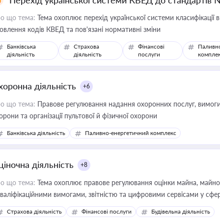
Перехід української системи КВЕД до стандартів 
о що тема:
Тема охоплює перехід української системи класифікації в
овлення кодів КВЕД та пов'язані нормативні зміни
Банківська
Страхова
Фінансові
Паливн
діяльність
діяльність
послуги
компле
хоронна діяльність
+6
о що тема:
Правове регулювання надання охоронних послуг, вимоги д
орони та організації пультової й фізичної охорони
Банківська діяльність
Паливно-енергетичний комплекс
ціночна діяльність
+8
о що тема:
Тема охоплює правове регулювання оцінки майна, майнови
кваліфікаційними вимогами, звітністю та цифровими сервісами у сфер
дійних змін у цій сфері корисне для власника бізнесу, керівника, юр
Страхова діяльність
Фінансові послуги
Будівельна діяльність
иватизації, оренди державного майна, корпоративних угод і перевірки