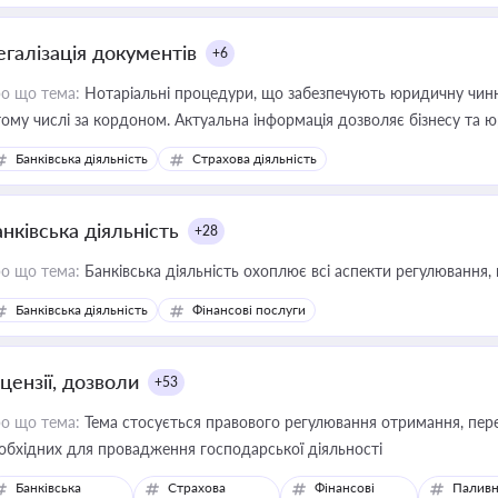
егалізація документів
+6
о що тема:
Нотаріальні процедури, що забезпечують юридичну чинні
тому числі за кордоном. Актуальна інформація дозволяє бізнесу т
зиків недійсності та забезпечувати їх належне прийняття органами 
Банківська діяльність
Страхова діяльність
нківська діяльність
+28
о що тема:
Банківська діяльність охоплює всі аспекти регулювання, 
Банківська діяльність
Фінансові послуги
цензії, дозволи
+53
о що тема:
Тема стосується правового регулювання отримання, пере
обхідних для провадження господарської діяльності
Банківська
Страхова
Фінансові
Паливн