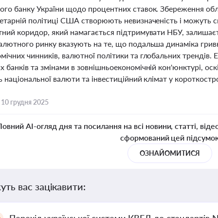
ого банку України щодо процентних ставок. Збереження облі
нетарній політиці США створюють невизначеність і можуть с
ний коридор, який намагається підтримувати НБУ, залишаєть
алютного ринку вказують на те, що подальша динаміка грив
мічних чинників, валютної політики та глобальних трендів.
 банків та змінами в зовнішньоекономічній кон'юнктурі, ос
ь національної валюти та інвестиційний клімат у короткостр
,
10 грудня 2025
Повний AI-огляд дня та посилання на всі новини, статті, віде
сформований цей підсумо
ОЗНАЙОМИТИСЯ
уть вас зацікавити: