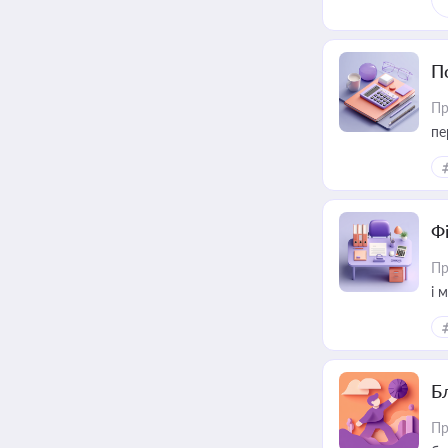
П
Пр
пе
Ф
Пр
і 
Б
Пр