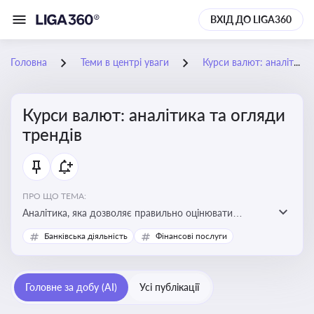
ВХІД ДО LIGA360
Головна
Теми в центрі уваги
Курси валют: аналітика та огляди трендів
Курси валют: аналітика та огляди
трендів
ПРО ЩО ТЕМА:
Аналітика, яка дозволяє правильно оцінювати
фінансові ризики та планувати витрати. Зміни в
Банківська діяльність
Фінансові послуги
курсах валют можуть вплинути на собівартість
продукції, ціни та прибутковість компанії
Головне за добу (AI)
Усі публікації