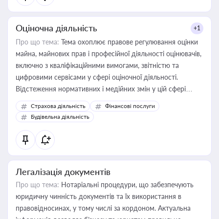
Оціночна діяльність
+1
Про що тема:
Тема охоплює правове регулювання оцінки
майна, майнових прав і професійної діяльності оцінювачів,
включно з кваліфікаційними вимогами, звітністю та
цифровими сервісами у сфері оціночної діяльності.
Відстеження нормативних і медійних змін у цій сфері
корисне для власника бізнесу, керівника, юриста або
Страхова діяльність
Фінансові послуги
бухгалтера під час оподаткування, приватизації, оренди
Будівельна діяльність
державного майна, корпоративних угод і перевірки
статусу суб'єктів оціночної діяльності
Легалізація документів
Про що тема:
Нотаріальні процедури, що забезпечують
юридичну чинність документів та їх використання в
правовідносинах, у тому числі за кордоном. Актуальна