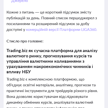
Джерело
Кожне з питань — це короткий підсумок змісту
публікацій за день. Повний список першоджерел з
посиланнями та розширений підсумок за добу
доступні у
комерційній версії Платформи LIGA360.
Стисло про головне:
Trading.biz як сучасна платформа для аналізу
валютного ринку, прогнозування курсів та
управління валютними коливаннями з
урахуванням макроекономічних чинників і
впливу НБУ
Trading.biz є комплексною платформою, що
об'єднує освітні матеріали, аналітику, прогнози та
практичні інструменти для трейдерів різного рівня.
Вона дозволяє користувачам відслідковувати
динаміку обмінних курсів, аналізувати валютний
ринок, а також отримувати інформацію про