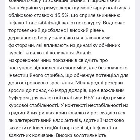
банк України утримує жорстку монетарну політику з
обліковою ставкою 15,5%, що сприяє зниженню
інфляції та стабілізації валютного курсу. Водночас
торговельний дисбаланс і високий рівень
державного боргу залишаються ключовими
факторами, які впливають на динаміку обмінних
курсів та валютні коливання. Аналіз
макроекономічних показників свідчить про
поступове відновлення економіки, але без значного
інвестиційного стрибка, що обмежує потенціал для
довгострокового зростання. Міжнародні резерви
зросли до понад 46 млрд доларів, що є важливим
буфером для валютної політики НБУ та підтримки
курсової стабільності. У контексті нестабільності на
традиційних ринках криптовалюти розглядаються
як альтернативний клас активів, здатний частково
захистити інвестиційні портфелі від інфляції та
валютних коливань. Висока волатильність