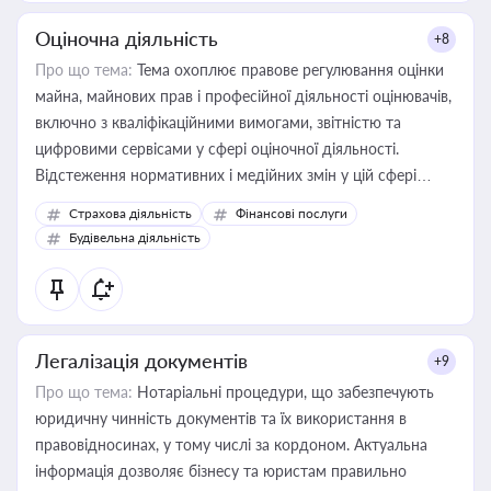
Оціночна діяльність
+8
Про що тема:
Тема охоплює правове регулювання оцінки
майна, майнових прав і професійної діяльності оцінювачів,
включно з кваліфікаційними вимогами, звітністю та
цифровими сервісами у сфері оціночної діяльності.
Відстеження нормативних і медійних змін у цій сфері
корисне для власника бізнесу, керівника, юриста або
Страхова діяльність
Фінансові послуги
бухгалтера під час оподаткування, приватизації, оренди
Будівельна діяльність
державного майна, корпоративних угод і перевірки
статусу суб'єктів оціночної діяльності
Легалізація документів
+9
Про що тема:
Нотаріальні процедури, що забезпечують
юридичну чинність документів та їх використання в
правовідносинах, у тому числі за кордоном. Актуальна
інформація дозволяє бізнесу та юристам правильно