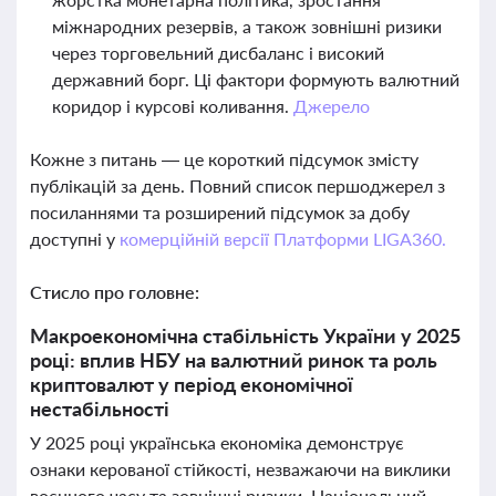
міжнародних резервів, а також зовнішні ризики
через торговельний дисбаланс і високий
державний борг. Ці фактори формують валютний
коридор і курсові коливання.
Джерело
Кожне з питань — це короткий підсумок змісту
публікацій за день. Повний список першоджерел з
посиланнями та розширений підсумок за добу
доступні у
комерційній версії Платформи LIGA360.
Стисло про головне:
Макроекономічна стабільність України у 2025
році: вплив НБУ на валютний ринок та роль
криптовалют у період економічної
нестабільності
У 2025 році українська економіка демонструє
ознаки керованої стійкості, незважаючи на виклики
воєнного часу та зовнішні ризики. Національний