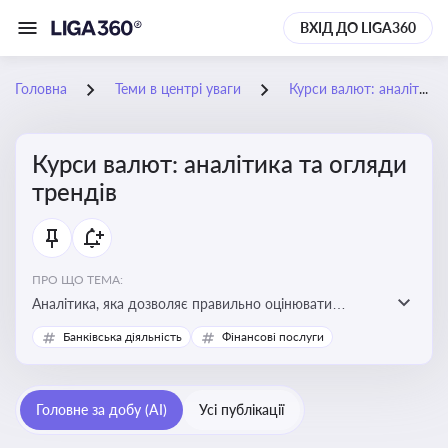
ВХІД ДО LIGA360
Головна
Теми в центрі уваги
Курси валют: аналітика та огляди трендів
Курси валют: аналітика та огляди
трендів
ПРО ЩО ТЕМА:
Аналітика, яка дозволяє правильно оцінювати
фінансові ризики та планувати витрати. Зміни в
Банківська діяльність
Фінансові послуги
курсах валют можуть вплинути на собівартість
продукції, ціни та прибутковість компанії
Головне за добу (AI)
Усі публікації