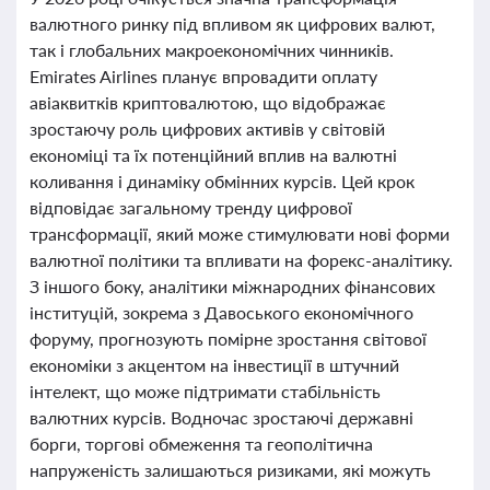
валютного ринку під впливом як цифрових валют,
так і глобальних макроекономічних чинників.
Emirates Airlines планує впровадити оплату
авіаквитків криптовалютою, що відображає
зростаючу роль цифрових активів у світовій
економіці та їх потенційний вплив на валютні
коливання і динаміку обмінних курсів. Цей крок
відповідає загальному тренду цифрової
трансформації, який може стимулювати нові форми
валютної політики та впливати на форекс-аналітику.
З іншого боку, аналітики міжнародних фінансових
інституцій, зокрема з Давоського економічного
форуму, прогнозують помірне зростання світової
економіки з акцентом на інвестиції в штучний
інтелект, що може підтримати стабільність
валютних курсів. Водночас зростаючі державні
борги, торгові обмеження та геополітична
напруженість залишаються ризиками, які можуть