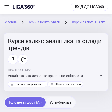
ВХІД ДО LIGA360
Головна
Теми в центрі уваги
Курси валют: аналітика та огляди трендів
Курси валют: аналітика та огляди
трендів
ПРО ЩО ТЕМА:
Аналітика, яка дозволяє правильно оцінювати
фінансові ризики та планувати витрати. Зміни в
Банківська діяльність
Фінансові послуги
курсах валют можуть вплинути на собівартість
продукції, ціни та прибутковість компанії
Головне за добу (AI)
Усі публікації