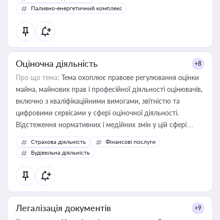
Паливно-енергетичний комплекс
Оціночна діяльність
+8
Про що тема:
Тема охоплює правове регулювання оцінки
майна, майнових прав і професійної діяльності оцінювачів,
включно з кваліфікаційними вимогами, звітністю та
цифровими сервісами у сфері оціночної діяльності.
Відстеження нормативних і медійних змін у цій сфері
корисне для власника бізнесу, керівника, юриста або
Страхова діяльність
Фінансові послуги
бухгалтера під час оподаткування, приватизації, оренди
Будівельна діяльність
державного майна, корпоративних угод і перевірки
статусу суб'єктів оціночної діяльності
Легалізація документів
+9