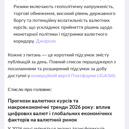
Ризики включають геополітичну напруженість,
торгові обмеження, високий рівень державного
боргу та потенційну волатильність валютних
курсів, що ускладнює прийняття рішень щодо
монетарної політики і підтримки валютного
коридору.
Джерело
Кожне з питань — це короткий підсумок змісту
публікацій за день. Повний список першоджерел з
посиланнями та розширений підсумок за добу
доступні у
комерційній версії Платформи LIGA360.
Стисло про головне:
Прогнози валютних курсів та
макроекономічні тренди 2026 року: вплив
цифрових валют і глобальних економічних
факторів на валютний ринок
У 2026 році очікується значна трансформація