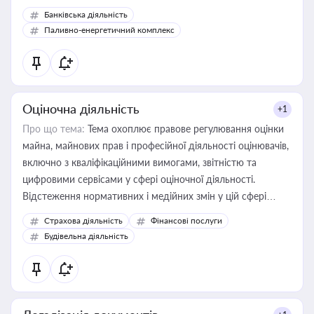
Банківська діяльність
Паливно-енергетичний комплекс
Оціночна діяльність
+1
Про що тема:
Тема охоплює правове регулювання оцінки
майна, майнових прав і професійної діяльності оцінювачів,
включно з кваліфікаційними вимогами, звітністю та
цифровими сервісами у сфері оціночної діяльності.
Відстеження нормативних і медійних змін у цій сфері
корисне для власника бізнесу, керівника, юриста або
Страхова діяльність
Фінансові послуги
бухгалтера під час оподаткування, приватизації, оренди
Будівельна діяльність
державного майна, корпоративних угод і перевірки
статусу суб'єктів оціночної діяльності