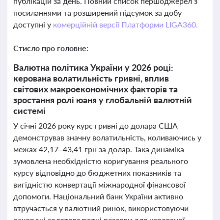
публікацій за день. Повний список першоджерел з
посиланнями та розширений підсумок за добу
доступні у
комерційній версії Платформи LIGA360.
Стисло про головне:
Валютна політика України у 2026 році:
керована волатильність гривні, вплив
світових макроекономічних факторів та
зростання ролі юаня у глобальній валютній
системі
У січні 2026 року курс гривні до долара США
демонстрував значну волатильність, коливаючись у
межах 42,17–43,41 грн за долар. Така динаміка
зумовлена необхідністю коригування реального
курсу відповідно до бюджетних показників та
вигідністю конвертації міжнародної фінансової
допомоги. Національний банк України активно
втручається у валютний ринок, використовуючи
рекордні золотовалютні резерви для керованої