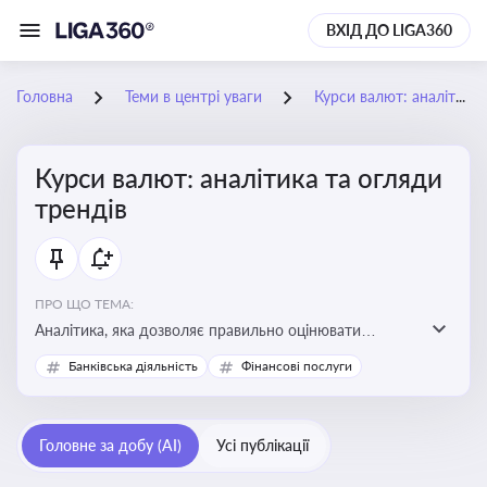
ВХІД ДО LIGA360
Головна
Теми в центрі уваги
Курси валют: аналітика та огляди трендів
Курси валют: аналітика та огляди
трендів
ПРО ЩО ТЕМА:
Аналітика, яка дозволяє правильно оцінювати
фінансові ризики та планувати витрати. Зміни в
Банківська діяльність
Фінансові послуги
курсах валют можуть вплинути на собівартість
продукції, ціни та прибутковість компанії
Головне за добу (AI)
Усі публікації