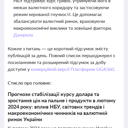
НБУ підтримує курс гривні, утримуючи його в
межах валютного коридору та застосовуючи
режим керованої гнучкості. Це допомагає
збалансувати валютний ринок, враховуючи
макроекономічні виклики та зовнішні фактори.
Джерело
Кожне з питань — це короткий підсумок змісту
публікацій за день. Повний список першоджерел з
посиланнями та розширений підсумок за добу
доступні у
комерційній версії Платформи LIGA360.
Стисло про головне:
Прогнози стабілізації курсу долара та
зростання цін на пальне і продукти в лютому
2024 року: вплив НБУ, світових трендів і
макроекономічних чинників на валютний
ринок України
У лютому 2024 року на валютному ринку України