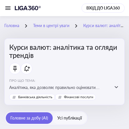
ВХІД ДО LIGA360
Головна
Теми в центрі уваги
Курси валют: аналітика та огляди трендів
Курси валют: аналітика та огляди
трендів
ПРО ЩО ТЕМА:
Аналітика, яка дозволяє правильно оцінювати
фінансові ризики та планувати витрати. Зміни в
Банківська діяльність
Фінансові послуги
курсах валют можуть вплинути на собівартість
продукції, ціни та прибутковість компанії
Головне за добу (AI)
Усі публікації