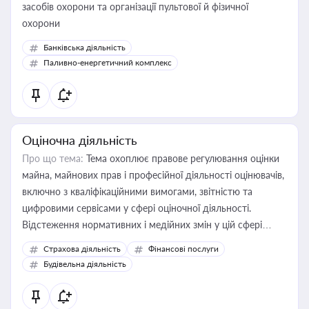
засобів охорони та організації пультової й фізичної
охорони
Банківська діяльність
Паливно-енергетичний комплекс
Оціночна діяльність
Про що тема:
Тема охоплює правове регулювання оцінки
майна, майнових прав і професійної діяльності оцінювачів,
включно з кваліфікаційними вимогами, звітністю та
цифровими сервісами у сфері оціночної діяльності.
Відстеження нормативних і медійних змін у цій сфері
корисне для власника бізнесу, керівника, юриста або
Страхова діяльність
Фінансові послуги
бухгалтера під час оподаткування, приватизації, оренди
Будівельна діяльність
державного майна, корпоративних угод і перевірки
статусу суб'єктів оціночної діяльності