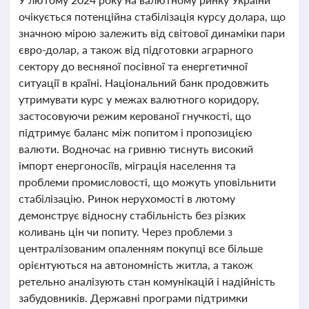
очікується потенційна стабілізація курсу долара, що
значною мірою залежить від світової динаміки пари
євро-долар, а також від підготовки аграрного
сектору до весняної посівної та енергетичної
ситуації в країні. Національний банк продовжить
утримувати курс у межах валютного коридору,
застосовуючи режим керованої гнучкості, що
підтримує баланс між попитом і пропозицією
валюти. Водночас на гривню тиснуть високий
імпорт енергоносіїв, міграція населення та
проблеми промисловості, що можуть уповільнити
стабілізацію. Ринок нерухомості в лютому
демонструє відносну стабільність без різких
коливань цін чи попиту. Через проблеми з
централізованим опаленням покупці все більше
орієнтуються на автономність житла, а також
ретельно аналізують стан комунікацій і надійність
забудовників. Державні програми підтримки