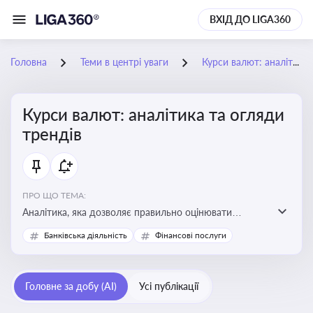
ВХІД ДО LIGA360
Головна
Теми в центрі уваги
Курси валют: аналітика та огляди трендів
Курси валют: аналітика та огляди
трендів
ПРО ЩО ТЕМА:
Аналітика, яка дозволяє правильно оцінювати
фінансові ризики та планувати витрати. Зміни в
Банківська діяльність
Фінансові послуги
курсах валют можуть вплинути на собівартість
продукції, ціни та прибутковість компанії
Головне за добу (AI)
Усі публікації