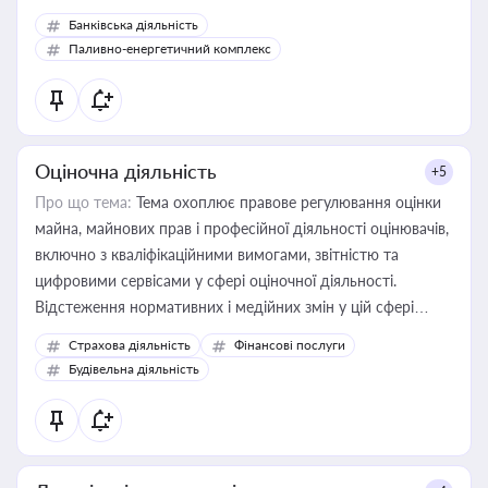
Банківська діяльність
Паливно-енергетичний комплекс
Оціночна діяльність
+5
Про що тема:
Тема охоплює правове регулювання оцінки
майна, майнових прав і професійної діяльності оцінювачів,
включно з кваліфікаційними вимогами, звітністю та
цифровими сервісами у сфері оціночної діяльності.
Відстеження нормативних і медійних змін у цій сфері
корисне для власника бізнесу, керівника, юриста або
Страхова діяльність
Фінансові послуги
бухгалтера під час оподаткування, приватизації, оренди
Будівельна діяльність
державного майна, корпоративних угод і перевірки
статусу суб'єктів оціночної діяльності