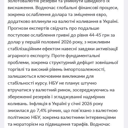
золотовалютні резерви та уникнути швидкого їх
виснаження. Водночас глобальні фінансові процеси,
зокрема ослаблення долара та зміцнення євро,
додатково вплинули на валютні коливання в Україні.
Прогнози експертів свідчать про подальше
поступове ослаблення гривні до рівня 44-45 грн за
долар у першій половині 2026 року, з можливим
стабілізаційним ефектом навесні завдяки активізації
аграрного експорту. Проте фундаментальні
проблеми, зокрема структурний дефіцит зовнішньої
торгівлі та високий рівень імпортозалежності,
залишаються ключовими викликами для
стабільності курсу. НБУ не планує штучно
втручатися у валютний ринок, зосереджуючись на
збереженні резервів і згладжуванні надмірних
коливань. Інфляція в Україні у січні 2026 року
знизилася до 7,4% річних, що пов’язано з валютною
політикою НБУ, зокрема валютними інтервенціями
та мораторієм на підвищення тарифів. Водночас