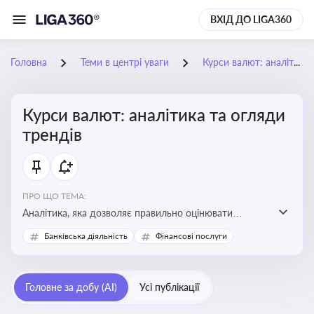
ВХІД ДО LIGA360
Головна
Теми в центрі уваги
Курси валют: аналітика та огляди трендів
Курси валют: аналітика та огляди
трендів
ПРО ЩО ТЕМА:
Аналітика, яка дозволяє правильно оцінювати
фінансові ризики та планувати витрати. Зміни в
Банківська діяльність
Фінансові послуги
курсах валют можуть вплинути на собівартість
продукції, ціни та прибутковість компанії
Головне за добу (AI)
Усі публікації