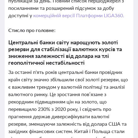
публікацій за день. Повний список першоджерел з
посиланнями та розширений підсумок за добу
доступні у
комерційній версії Платформи LIGA360.
Стисло про головне:
Центральні банки світу нарощують золоті
резерви для стабілізації валютних курсів та
зниження залежності від долара на тлі
геополітичної нестабільності
За останні п'ять років центральні банки провідних
країн світу значно збільшили свої золоті резерви, що
є важливим трендом у валютній політиці та аналізі
валютного ринку. Це зростання пов’язане з
рекордним підвищенням цін на золото, що
перевищило 230% з 2020 року, і свідчить про
прагнення держав диверсифікувати валютні
резерви, зменшуючи залежність від долара США та
західних фінансових систем. Китай і Польща стали