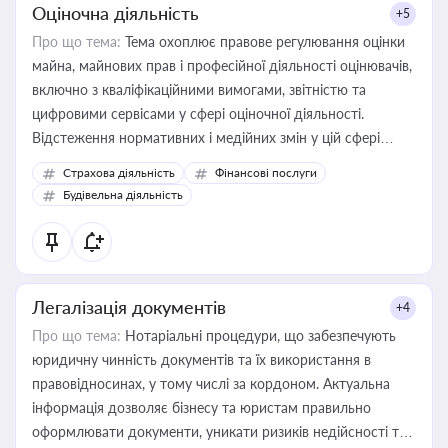
Оціночна діяльність
+5
Про що тема:
Тема охоплює правове регулювання оцінки
майна, майнових прав і професійної діяльності оцінювачів,
включно з кваліфікаційними вимогами, звітністю та
цифровими сервісами у сфері оціночної діяльності.
Відстеження нормативних і медійних змін у цій сфері
корисне для власника бізнесу, керівника, юриста або
Страхова діяльність
Фінансові послуги
бухгалтера під час оподаткування, приватизації, оренди
Будівельна діяльність
державного майна, корпоративних угод і перевірки
статусу суб'єктів оціночної діяльності
Легалізація документів
+4
Про що тема:
Нотаріальні процедури, що забезпечують
юридичну чинність документів та їх використання в
правовідносинах, у тому числі за кордоном. Актуальна
інформація дозволяє бізнесу та юристам правильно
оформлювати документи, уникати ризиків недійсності та