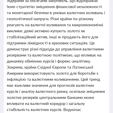
лідерами за обсягами закупівель, що відображає
їхню стратегію зміцнення фінансової незалежності
та монетарної безпеки в умовах валютних коливань і
геополітичної напруги. Різні країни по-різному
реагують на валютні коливання та макроекономічні
виклики: деякі активно купують золото як
стабілізаційний актив, інші ж продають його для
підтримки ліквідності в кризових ситуаціях. Це
демонструє різні підходи до управління валютними
резервами та валютною політикою, що впливає на
динаміку обмінних курсів і форекс-аналітику.
Зокрема, країни Східної Європи та Латинської
Америки використовують золото для боротьби з
інфляцією та валютними коливаннями. Цей тренд
має важливе значення для прогнозів валютних
курсів і аналізу валютного ринку, оскільки зміцнення
золотих резервів центральними банками може
впливати на валютний коридор і загальну
стабільність валютних курсів. Водночас