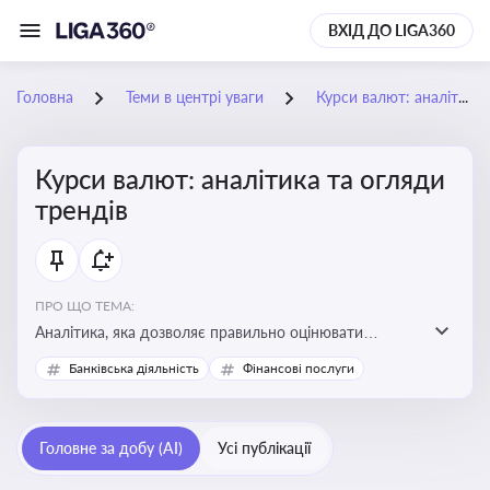
ВХІД ДО LIGA360
Головна
Теми в центрі уваги
Курси валют: аналітика та огляди трендів
Курси валют: аналітика та огляди
трендів
ПРО ЩО ТЕМА:
Аналітика, яка дозволяє правильно оцінювати
фінансові ризики та планувати витрати. Зміни в
Банківська діяльність
Фінансові послуги
курсах валют можуть вплинути на собівартість
продукції, ціни та прибутковість компанії
Головне за добу (AI)
Усі публікації