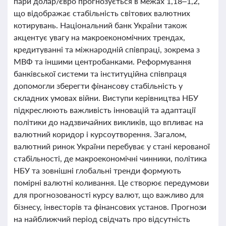
пари долар/євро прогнозується в межах 1,18–1,2,
що відображає стабільність світових валютних
котирувань. Національний банк України також
акцентує увагу на макроекономічних трендах,
кредитуванні та міжнародній співпраці, зокрема з
МВФ та іншими центробанками. Реформування
банківської системи та інституційна співпраця
допомогли зберегти фінансову стабільність у
складних умовах війни. Виступи керівництва НБУ
підкреслюють важливість інновацій та адаптації
політики до надзвичайних викликів, що впливає на
валютний коридор і курсоутворення. Загалом,
валютний ринок України перебуває у стані керованої
стабільності, де макроекономічні чинники, політика
НБУ та зовнішні глобальні тренди формують
помірні валютні коливання. Це створює передумови
для прогнозованості курсу валют, що важливо для
бізнесу, інвесторів та фінансових установ. Прогнози
на найближчий період свідчать про відсутність