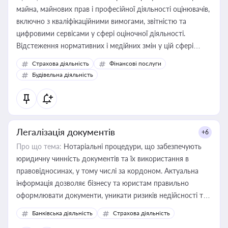
майна, майнових прав і професійної діяльності оцінювачів,
включно з кваліфікаційними вимогами, звітністю та
цифровими сервісами у сфері оціночної діяльності.
Відстеження нормативних і медійних змін у цій сфері
корисне для власника бізнесу, керівника, юриста або
Страхова діяльність
Фінансові послуги
бухгалтера під час оподаткування, приватизації, оренди
Будівельна діяльність
державного майна, корпоративних угод і перевірки
статусу суб'єктів оціночної діяльності
Легалізація документів
+6
Про що тема:
Нотаріальні процедури, що забезпечують
юридичну чинність документів та їх використання в
правовідносинах, у тому числі за кордоном. Актуальна
інформація дозволяє бізнесу та юристам правильно
оформлювати документи, уникати ризиків недійсності та
забезпечувати їх належне прийняття органами влади та
Банківська діяльність
Страхова діяльність
контрагентами