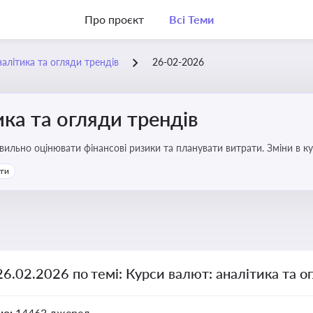
Про проєкт
Всі Теми
алітика та огляди трендів
26-02-2026
ика та огляди трендів
авильно оцінювати фінансові ризики та планувати витрати. Зміни в к
ість компанії
уги
26.02.2026 по темі: Курси валют: аналітика та о
но:
14463 джерел