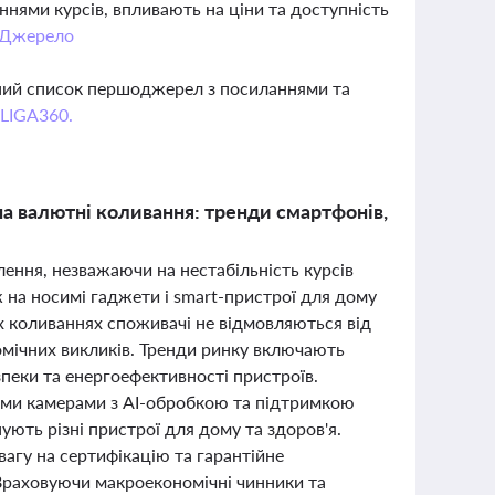
нями курсів, впливають на ціни та доступність
Джерело
вний список першоджерел з посиланнями та
 LIGA360.
на валютні коливання: тренди смартфонів,
ення, незважаючи на нестабільність курсів
 на носимі гаджети і smart-пристрої для дому
х коливаннях споживачі не відмовляються від
омічних викликів. Тренди ринку включають
пеки та енергоефективності пристроїв.
ми камерами з AI-обробкою та підтримкою
ують різні пристрої для дому та здоров'я.
вагу на сертифікацію та гарантійне
. Враховуючи макроекономічні чинники та