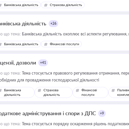
зиків недійсності та забезпечувати їх належне прийняття органами 
Банківська діяльність
Страхова діяльність
нківська діяльність
+26
о що тема:
Банківська діяльність охоплює всі аспекти регулювання, 
Банківська діяльність
Фінансові послуги
цензії, дозволи
+41
о що тема:
Тема стосується правового регулювання отримання, пере
обхідних для провадження господарської діяльності
Банківська
Страхова
Фінансові
Паливн
діяльність
діяльність
послуги
компле
одаткове адміністрування і спори з ДПС
+9
о що тема:
Тема стосується порядку оскарження рішень податкових