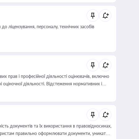
о ліцензування, персоналу, технічних засобів
х прав і професійної діяльності оцінювачів, включно
і оціночної діяльності. Відстеження нормативних і
иста або бухгалтера під час оподаткування,
 статусу суб'єктів оціночної діяльності
сть документів та їх використання в правовідносинах,
а юристам правильно оформлювати документи, уникати