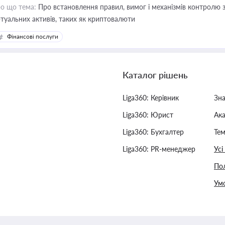
о що тема:
Про встановлення правил, вимог і механізмів контролю 
ртуальних активів, таких як криптовалюти
Фінансові послуги
Каталог рішень
Liga360: Керівник
Зн
Liga360: Юрист
Ак
Liga360: Бухгалтер
Тем
Liga360: PR-менеджер
Усі
Пол
Умо