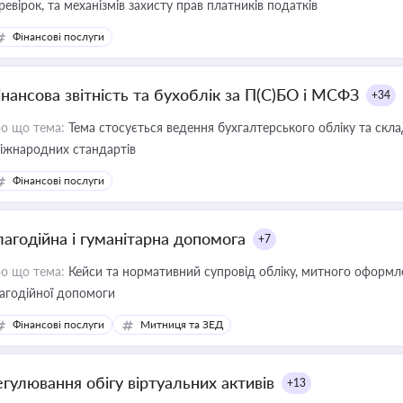
ревірок, та механізмів захисту прав платників податків
Фінансові послуги
інансова звітність та бухоблік за П(С)БО і МСФЗ
+34
о що тема:
Тема стосується ведення бухгалтерського обліку та скла
міжнародних стандартів
Фінансові послуги
лагодійна і гуманітарна допомога
+7
о що тема:
Кейси та нормативний супровід обліку, митного оформлен
агодійної допомоги
Фінансові послуги
Митниця та ЗЕД
егулювання обігу віртуальних активів
+13