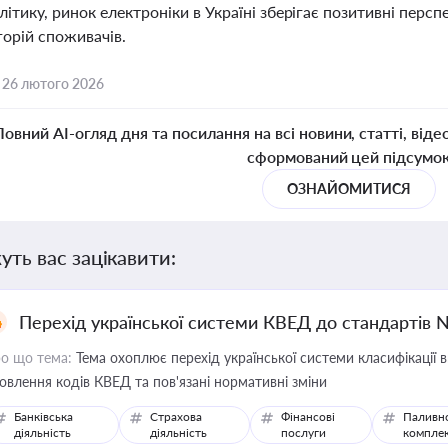
ітику, ринок електроніки в Україні зберігає позитивні пер
горій споживачів.
,
26 лютого 2026
Повний AI-огляд дня та посилання на всі новини, статті, віде
сформований цей підсумо
ОЗНАЙОМИТИСЯ
уть вас зацікавити:
Перехід української системи КВЕД до стандартів 
о що тема:
Тема охоплює перехід української системи класифікації в
овлення кодів КВЕД та пов'язані нормативні зміни
Банківська
Страхова
Фінансові
Паливн
діяльність
діяльність
послуги
компле