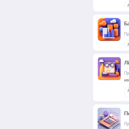
ри
Ба
Пр
Лі
Пр
не
П
Пр