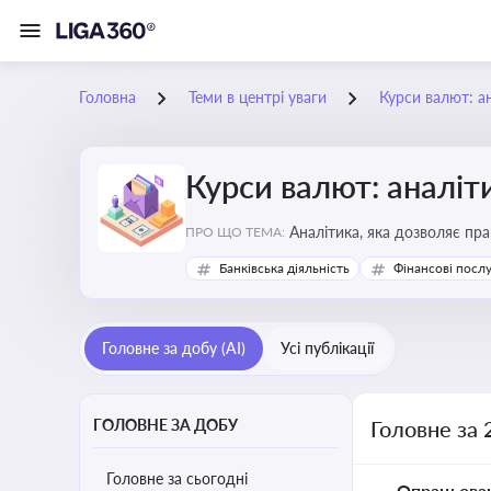
Головна
Теми в центрі уваги
Курси валют: ан
Курси валют: аналіт
Аналітика, яка дозволяє пр
ПРО ЩО ТЕМА:
продукції, ціни та прибутков
Банківська діяльність
Фінансові посл
Головне за добу (AI)
Усі публікації
ГОЛОВНЕ ЗА ДОБУ
Головне за 
Головне за сьогодні
Опрацьова