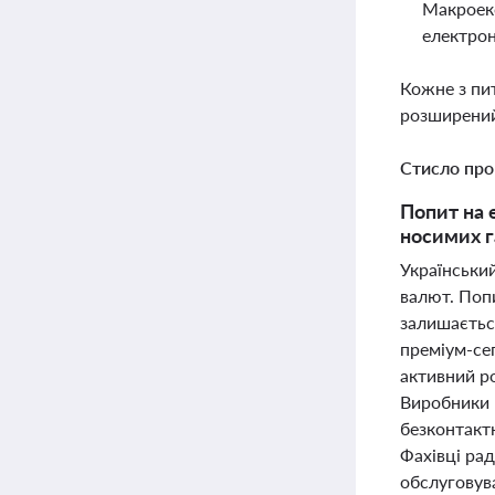
Макроеко
електрон
Кожне з пи
розширений
Стисло про
Попит на 
носимих г
Українськи
валют. Попи
залишаєтьс
преміум-се
активний р
Виробники 
безконтактн
Фахівці рад
обслуговува