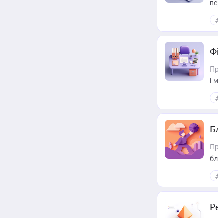
пе
Ф
Пр
і 
Б
Пр
бл
Р