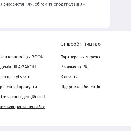
за використанням, обігом та оподаткуванням
Співробітництво
айти юриста Liga:BOOK
Партнерська мережа
адемія ЛІГА:ЗАКОН
Реклама та PR
и в центрі уваги
Контакти
 рішення і продукти
Підтримка абонентів
ітика конфіденційності
ви використання сайту