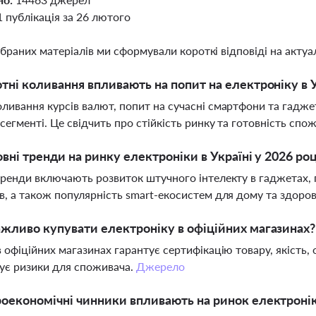
1 публікація за 26 лютого
ібраних матеріалів ми сформували короткі відповіді на актуал
тні коливання впливають на попит на електроніку в У
ливання курсів валют, попит на сучасні смартфони та гаджет
сегменті. Це свідчить про стійкість ринку та готовність спожи
овні тренди на ринку електроніки в Україні у 2026 роц
тренди включають розвиток штучного інтелекту в гаджетах, 
в, а також популярність smart-екосистем для дому та здоров
жливо купувати електроніку в офіційних магазинах?
в офіційних магазинах гарантує сертифікацію товару, якість, о
ує ризики для споживача.
Джерело
оекономічні чинники впливають на ринок електронік