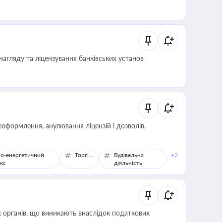
влади та контрагентами
нагляду та ліцензування банківських установ
оформлення, анулювання ліцензій і дозволів,
о-енергетичний
Торгівля
Будівельна
+2
кс
діяльність
 органів, що виникають внаслідок податкових