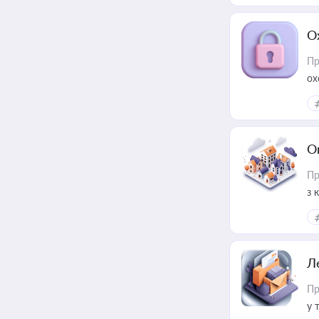
О
Пр
ох
О
Пр
з 
ме
пр
Л
Пр
у 