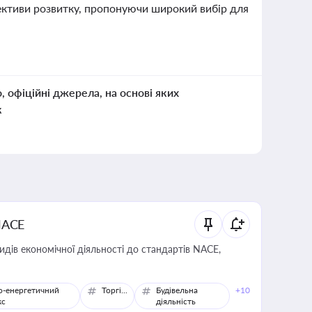
спективи розвитку, пропонуючи широкий вибір для
о, офіційні джерела, на основі яких
к
NACE
идів економічної діяльності до стандартів NACE,
о-енергетичний
Торгівля
Будівельна
+10
кс
діяльність