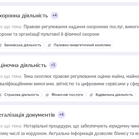
хоронна діяльність
+4
о що тема:
Правове регулювання надання охоронних послуг, вимоги д
орони та організації пультової й фізичної охорони
Банківська діяльність
Паливно-енергетичний комплекс
ціночна діяльність
+5
о що тема:
Тема охоплює правове регулювання оцінки майна, майнови
кваліфікаційними вимогами, звітністю та цифровими сервісами у сфер
дійних змін у цій сфері корисне для власника бізнесу, керівника, юр
Страхова діяльність
Фінансові послуги
Будівельна діяльність
иватизації, оренди державного майна, корпоративних угод і перевірки
егалізація документів
+4
о що тема:
Нотаріальні процедури, що забезпечують юридичну чинні
тому числі за кордоном. Актуальна інформація дозволяє бізнесу т