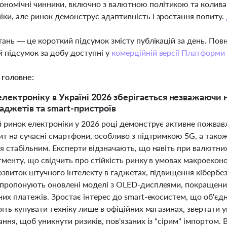
номічні чинники, включно з валютною політикою та коливан
іки, але ринок демонструє адаптивність і зростання попиту.
тань — це короткий підсумок змісту публікацій за день. По
 підсумок за добу доступні у
комерційній версії Платформи
 головне:
електроніку в Україні 2026 зберігається незважаючи 
аджетів та smart-пристроїв
й ринок електроніки у 2026 році демонструє активне пожвавл
т на сучасні смартфони, особливо з підтримкою 5G, а також
я стабільним. Експерти відзначають, що навіть при валютни
гменту, що свідчить про стійкість ринку в умовах макроекон
озвиток штучного інтелекту в гаджетах, підвищення кібербез
пропонують оновлені моделі з OLED-дисплеями, покращени
их платежів. Зростає інтерес до smart-екосистем, що об'єдн
ять купувати техніку лише в офіційних магазинах, звертати у
ння, щоб уникнути ризиків, пов'язаних із "сірим" імпортом