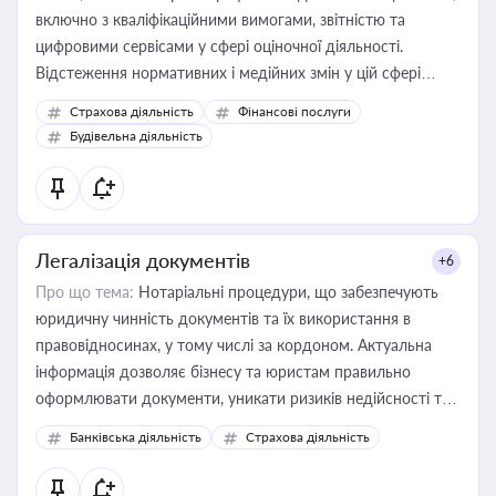
включно з кваліфікаційними вимогами, звітністю та
цифровими сервісами у сфері оціночної діяльності.
Відстеження нормативних і медійних змін у цій сфері
корисне для власника бізнесу, керівника, юриста або
Страхова діяльність
Фінансові послуги
бухгалтера під час оподаткування, приватизації, оренди
Будівельна діяльність
державного майна, корпоративних угод і перевірки
статусу суб'єктів оціночної діяльності
Легалізація документів
+6
Про що тема:
Нотаріальні процедури, що забезпечують
юридичну чинність документів та їх використання в
правовідносинах, у тому числі за кордоном. Актуальна
інформація дозволяє бізнесу та юристам правильно
оформлювати документи, уникати ризиків недійсності та
забезпечувати їх належне прийняття органами влади та
Банківська діяльність
Страхова діяльність
контрагентами