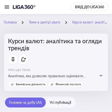
ВХІД ДО LIGA360
Головна
Теми в центрі уваги
Курси валют: аналітика та огляди трендів
Курси валют: аналітика та огляди
трендів
ПРО ЩО ТЕМА:
Аналітика, яка дозволяє правильно оцінювати
фінансові ризики та планувати витрати. Зміни в
Банківська діяльність
Фінансові послуги
курсах валют можуть вплинути на собівартість
продукції, ціни та прибутковість компанії
Головне за добу (AI)
Усі публікації