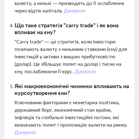
валюту, а низькі — призводять до її ослаблення
через відтік капіталу.
Джерело
Що таке стратегія "carry trade" і як вона
впливає на єну?
"Carry trade" — це стратегія, коли інвестори
позичають валюту з низькими ставками (єну) для
інвестицій у активи з вищою прибутковістю
(долар). Це збільшує попит на долар і тисне на
єну, послаблюючи її курс.
Джерело
Які макроекономічні чинники впливають на
курсоутворення єни?
Ключовими факторами є монетарна політика,
державний борг, економічний стан країни,
інфляція та глобальні інвестиційні потоки, які
визначають попит і пропозицію валюти на ринку.
Джерело