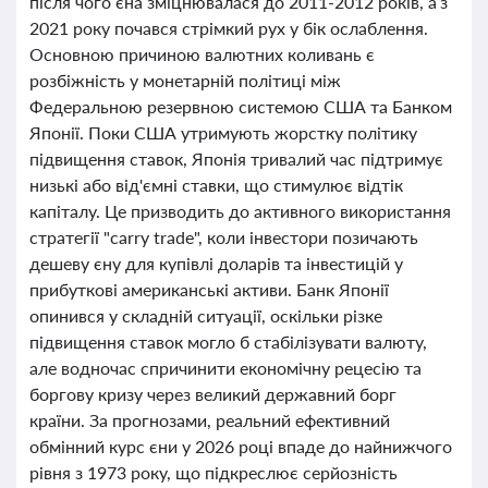
після чого єна зміцнювалася до 2011-2012 років, а з
2021 року почався стрімкий рух у бік ослаблення.
Основною причиною валютних коливань є
розбіжність у монетарній політиці між
Федеральною резервною системою США та Банком
Японії. Поки США утримують жорстку політику
підвищення ставок, Японія тривалий час підтримує
низькі або від'ємні ставки, що стимулює відтік
капіталу. Це призводить до активного використання
стратегії "carry trade", коли інвестори позичають
дешеву єну для купівлі доларів та інвестицій у
прибуткові американські активи. Банк Японії
опинився у складній ситуації, оскільки різке
підвищення ставок могло б стабілізувати валюту,
але водночас спричинити економічну рецесію та
боргову кризу через великий державний борг
країни. За прогнозами, реальний ефективний
обмінний курс єни у 2026 році впаде до найнижчого
рівня з 1973 року, що підкреслює серйозність