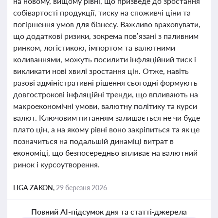
на новому, вищому рівні, що призведе до зростання
собівартості продукції, тиску на споживчі ціни та
погіршення умов для бізнесу. Важливо враховувати,
що додаткові ризики, зокрема пов’язані з паливним
ринком, логістикою, імпортом та валютними
коливаннями, можуть посилити інфляційний тиск і
викликати нові хвилі зростання цін. Отже, навіть
разові адміністративні рішення сьогодні формують
довгострокові інфляційні тренди, що впливають на
макроекономічні умови, валютну політику та курси
валют. Ключовим питанням залишається не чи буде
плато цін, а на якому рівні воно закріпиться та як це
позначиться на подальшій динаміці витрат в
економіці, що безпосередньо впливає на валютний
ринок і курсоутворення.
LIGA ZAKON,
29 березня 2026
Повний AI-підсумок дня та статті-джерела