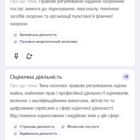
Про що тема:
Правове регулювання надання охоронних
послуг, вимоги до ліцензування, персоналу, технічних
засобів охорони та організації пультової й фізичної
охорони
Банківська діяльність
Паливно-енергетичний комплекс
Оціночна діяльність
+8
Про що тема:
Тема охоплює правове регулювання оцінки
майна, майнових прав і професійної діяльності оцінювачів,
включно з кваліфікаційними вимогами, звітністю та
цифровими сервісами у сфері оціночної діяльності.
Відстеження нормативних і медійних змін у цій сфері
корисне для власника бізнесу, керівника, юриста або
Страхова діяльність
Фінансові послуги
бухгалтера під час оподаткування, приватизації, оренди
Будівельна діяльність
державного майна, корпоративних угод і перевірки