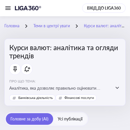
ВХІД ДО LIGA360
Головна
Теми в центрі уваги
Курси валют: аналітика та огляди трендів
Курси валют: аналітика та огляди
трендів
ПРО ЩО ТЕМА:
Аналітика, яка дозволяє правильно оцінювати
фінансові ризики та планувати витрати. Зміни в
Банківська діяльність
Фінансові послуги
курсах валют можуть вплинути на собівартість
продукції, ціни та прибутковість компанії
Головне за добу (AI)
Усі публікації