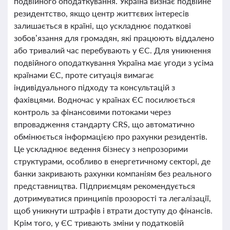
подвійного оподаткування. Україна визнає подвійне
резидентство, якщо центр життєвих інтересів
залишається в країні, що ускладнює податкові
зобов’язання для громадян, які працюють віддалено
або тривалий час перебувають у ЄС. Для уникнення
подвійного оподаткування Україна має угоди з усіма
країнами ЄС, проте ситуація вимагає
індивідуального підходу та консультацій з
фахівцями. Водночас у країнах ЄС посилюється
контроль за фінансовими потоками через
впровадження стандарту CRS, що автоматично
обмінюється інформацією про рахунки резидентів.
Це ускладнює ведення бізнесу з непрозорими
структурами, особливо в енергетичному секторі, де
банки закривають рахунки компаніям без реального
представництва. Підприємцям рекомендується
дотримуватися принципів прозорості та легалізації,
щоб уникнути штрафів і втрати доступу до фінансів.
Крім того, у ЄС тривають зміни у податковій