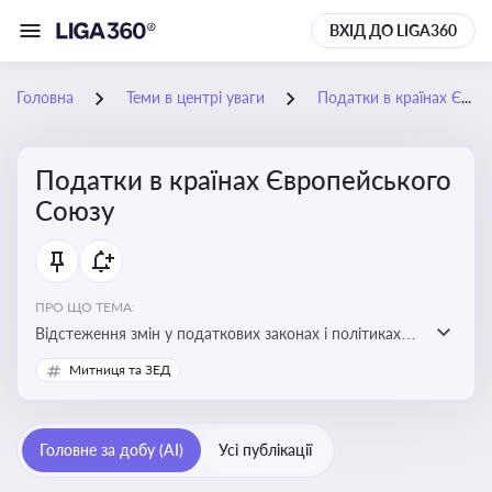
ВХІД ДО LIGA360
Головна
Теми в центрі уваги
Податки в країнах Європейського Союзу
Податки в країнах Європейського
Союзу
ПРО ЩО ТЕМА:
Відстеження змін у податкових законах і політиках
країн ЄС. Моніторинг кейсів, що впливають на бізнес-
Митниця та ЗЕД
процеси та фінансову звітність
Головне за добу (AI)
Усі публікації