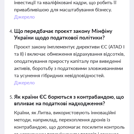
інвестиції та кваліфіковані кадри, що робить її
привабливішою для масштабування бізнесу.
Джерело
Що передбачає проєкт закону Мінфіну
України щодо податкової політики?
Проєкт закону імплементує директиви ЄС (ATAD I
та II) і включає обмеження відрахування відсотків,
оподаткування приросту капіталу при виведенні
активів, боротьбу з податковими зловживаннями
та усунення гібридних невідповідностей.
Джерело
Як країни ЄС борються з контрабандою, що
впливає на податкові надходження?
Країни, як Литва, використовують інноваційні
методи, наприклад, перехоплення дронів із
контрабандою, що допомагає посилити контроль
за незаконним переміщенням товарів і захищає