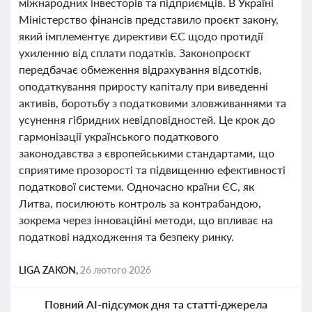
міжнародних інвесторів та підприємців. В Україні
Міністерство фінансів представило проєкт закону,
який імплементує директиви ЄС щодо протидії
ухиленню від сплати податків. Законопроєкт
передбачає обмеження відрахування відсотків,
оподаткування приросту капіталу при виведенні
активів, боротьбу з податковими зловживаннями та
усунення гібридних невідповідностей. Це крок до
гармонізації українського податкового
законодавства з європейськими стандартами, що
сприятиме прозорості та підвищенню ефективності
податкової системи. Одночасно країни ЄС, як
Литва, посилюють контроль за контрабандою,
зокрема через інноваційні методи, що впливає на
податкові надходження та безпеку ринку.
LIGA ZAKON,
26 лютого 2026
Повний AI-підсумок дня та статті-джерела