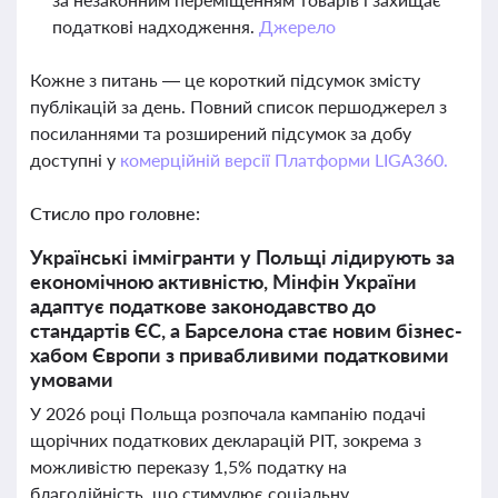
податкові надходження.
Джерело
Кожне з питань — це короткий підсумок змісту
публікацій за день. Повний список першоджерел з
посиланнями та розширений підсумок за добу
доступні у
комерційній версії Платформи LIGA360.
Стисло про головне:
Українські іммігранти у Польщі лідирують за
економічною активністю, Мінфін України
адаптує податкове законодавство до
стандартів ЄС, а Барселона стає новим бізнес-
хабом Європи з привабливими податковими
умовами
У 2026 році Польща розпочала кампанію подачі
щорічних податкових декларацій PIT, зокрема з
можливістю переказу 1,5% податку на
благодійність, що стимулює соціальну