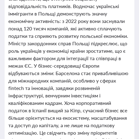
відповідальність платників. Водночас українські
іммігранти в Польщі демонструють значну
економічну активність: з 2022 року вони заснували
понад 120 тисяч компаній, які активно сплачують
податки та сприяють розвитку польської економіки.
Міністр закордонних справ Польщі підкреслює, що
роль українців у економіці країни зростатиме, що є
важливим фактором для інтеграції та співпраці в
межах ЄС. У бізнес-середовищі Європи
відбуваються зміни: Барселона стає привабливішою
для міжнародних компаній, особливо у сферах
fintech та інновацій, завдяки розвиненій
інфраструктурі, венчурним інвестиціям і
кваліфікованим кадрам. Хоча корпоративний
податок в Іспанії вищий за Кіпр, сучасний бізнес все
більше орієнтується на екосистему, масштабування
та доступ до капіталу, а не лише на податкову
оптимізацію. Це свідчить про зміну пріоритетів