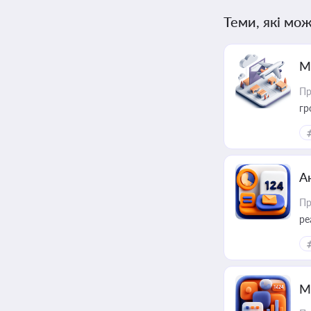
Теми, які мож
М
Пр
гр
А
Пр
ре
М