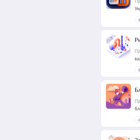
Пр
Ук
ін
Ри
Пр
ва
Б
Пр
бл