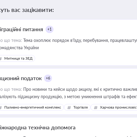
уть вас зацікавити:
іграційні питання
+1
о що тема:
Тема охоплює порядок в’їзду, перебування, працевлаштув
омадянства України
Митниця та ЗЕД
кцизний податок
+6
о що тема:
Про новини та кейси щодо акцизу, які є критично важли
алізують підакцизну продукцію, з метою уникнення штрафів та ефек
Паливно-енергетичний комплекс
Торгівля
Харчова промисловіс
іжнародна технічна допомога