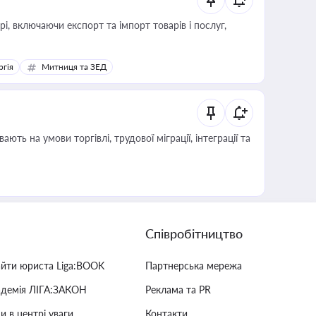
, включаючи експорт та імпорт товарів і послуг,
ргія
Митниця та ЗЕД
Співробітництво
айти юриста Liga:BOOK
Партнерська мережа
адемія ЛІГА:ЗАКОН
Реклама та PR
и в центрі уваги
Контакти