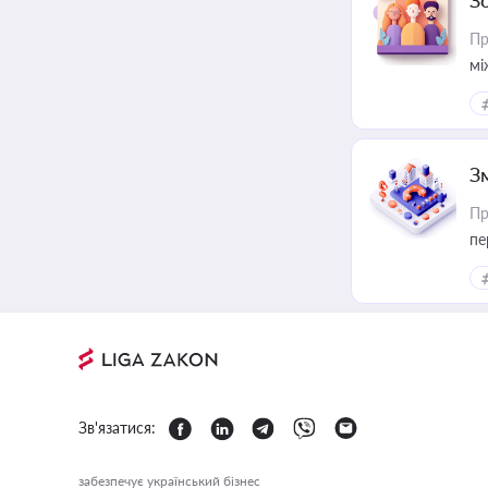
З
Пр
мі
З
Пр
пе
Зв'язатися:
забезпечує український бізнес