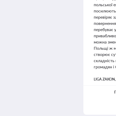
польської 
посилюютьс
перевіряє з
повернення 
перебуває у
привабливою
можна змен
Польщі ж м
створює су
складність 
громадян і 
LIGA ZAKON