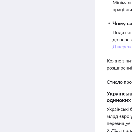
Мінімаль
працівни
Чому ва
Податков
до перев
Джерел
Кожне з пи
розширений
Стисло про
Українськ
одиноких 
Українські
млрд євро 
перевищує д
2,7%, а под