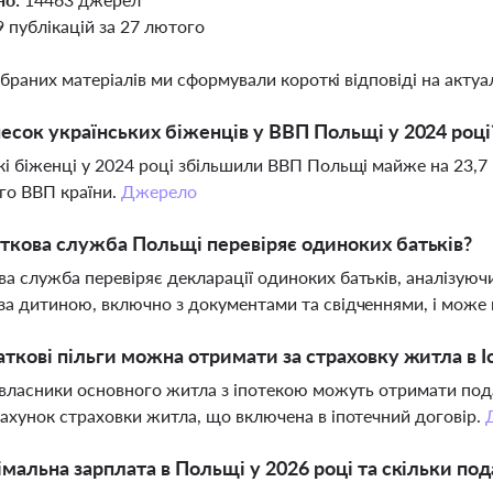
9 публікацій за 27 лютого
ібраних матеріалів ми сформували короткі відповіді на актуал
есок українських біженців у ВВП Польщі у 2024 році
кі біженці у 2024 році збільшили ВВП Польщі майже на 23,7
го ВВП країни.
Джерело
ткова служба Польщі перевіряє одиноких батьків?
а служба перевіряє декларації одиноких батьків, аналізуюч
за дитиною, включно з документами та свідченнями, і може п
аткові пільги можна отримати за страховку житла в Іс
ї власники основного житла з іпотекою можуть отримати под
рахунок страховки житла, що включена в іпотечний договір.
імальна зарплата в Польщі у 2026 році та скільки под