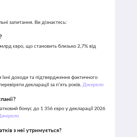
ьні запитання. Ви дізнаєтесь:
?
 млрд євро, що становить близько 2,7% від
и їхні доходи та підтвердження фактичного
еревіряти декларації за п’ять років.
Джерело
панії?
атковий бонус до 1 356 євро у декларації 2026
Джерело
атків з неї утримується?