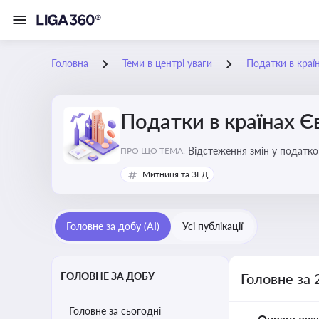
Головна
Теми в центрі уваги
Податки в краї
Податки в країнах 
Відстеження змін у податков
ПРО ЩО ТЕМА:
Митниця та ЗЕД
Головне за добу (AI)
Усі публікації
ГОЛОВНЕ ЗА ДОБУ
Головне за 
Головне за сьогодні
Опрацьова