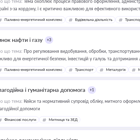
о що тема:
Тема охоплює процеси правового оформлення, адміністр
раїні з-за кордону, і є критично важливою для ефективного використ
фраструктурних проєктів
Паливно-енергетичний комплекс
Будівельна діяльність
Транспо
нок нафти і газу
+3
о що тема:
Про регулювання видобування, обробки, транспортування
жливо для енергетичної безпеки, інвестицій у галузь та дотримання 
Паливно-енергетичний комплекс
Транспорт
Металургія
лагодійна і гуманітарна допомога
+1
о що тема:
Кейси та нормативний супровід обліку, митного оформлен
агодійної допомоги
Фінансові послуги
Митниця та ЗЕД