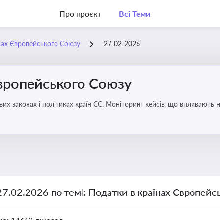
Про проєкт
Всі Теми
нах Європейського Союзу
27-02-2026
Європейського Союзу
их законах і політиках країн ЄС. Моніторинг кейсів, що впливають на
27.02.2026 по темі: Податки в країнах Європейс
но:
14463 джерел