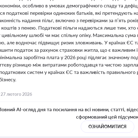
економіки, особливо в умовах демографічного спаду та дефі
я податкові перевірки одиноких батьків, які претендують н
аконність надання пільг, включно з перевірками за п’ять рокі
коштів з пенею. Податкові пільги надаються лише тим, хто 
 цивільному шлюбі чи має спільну опіку. Максимальна сума п
, але водночас підвищує ризик зловживань. У країнах ЄС так
шити податок за рахунок страховки житла, що є важливим і
інімальна заробітна плата у 2026 році підлягає значному 
ттєву різницю між витратами роботодавця та чистою зарпла
податкових систем у країнах ЄС та важливість правильного р
бізнесу.
,
27 лютого 2026
Повний AI-огляд дня та посилання на всі новини, статті, віде
сформований цей підсумо
ОЗНАЙОМИТИСЯ