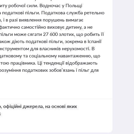
циту робочої сили. Водночас у Польщі
а податкові пільги. Податкова служба ретельно
в, і в разі виявлення порушень вимагає
фактично самостійно виховує дитину, а не
ільги може сягати 27 600 злотих, що робить її
ож діють податкові пільги, зокрема в Іспанії
нструментом для власників нерухомості. В
податковому та соціальному навантаженню, що
тою працівника. Ці тенденції відображають
озуміння податкових зобов’язань і пільг для
о, офіційні джерела, на основі яких
к