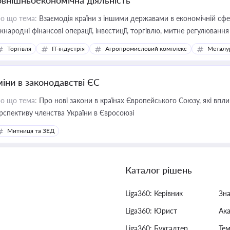
овнішньоекономічна діяльність
о що тема:
Взаємодія країни з іншими державами в економічній сфері
жнародні фінансові операції, інвестиції, торгівлю, митне регулювання
Торгівля
IT-індустрія
Агропромисловий комплекс
Металу
міни в законодавстві ЄС
о що тема:
Про нові закони в країнах Європейського Союзу, які впливають на умови торгівлі, трудової міграції, інтеграції та
рспективу членства України в Євросоюзі
Митниця та ЗЕД
Каталог рішень
Liga360: Керівник
Зн
Liga360: Юрист
Ак
Liga360: Бухгалтер
Тем