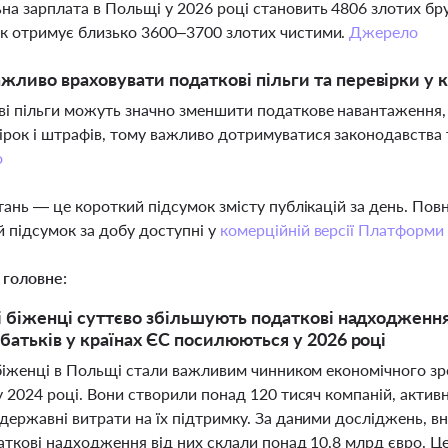
на зарплата в Польщі у 2026 році становить 4806 злотих брут
к отримує близько 3600–3700 злотих чистими.
Джерело
жливо враховувати податкові пільги та перевірки у к
і пільги можуть значно зменшити податкове навантаження,
ірок і штрафів, тому важливо дотримуватися законодавств
о
тань — це короткий підсумок змісту публікацій за день. По
 підсумок за добу доступні у
комерційній версії Платформи
 головне:
і біженці суттєво збільшують податкові надходження
батьків у країнах ЄС посилюються у 2026 році
 біженці в Польщі стали важливим чинником економічного зр
у 2024 році. Вони створили понад 120 тисяч компаній, акти
ержавні витрати на їх підтримку. За даними досліджень, вн
аткові надходження від них склали понад 10,8 млрд євро. Ц