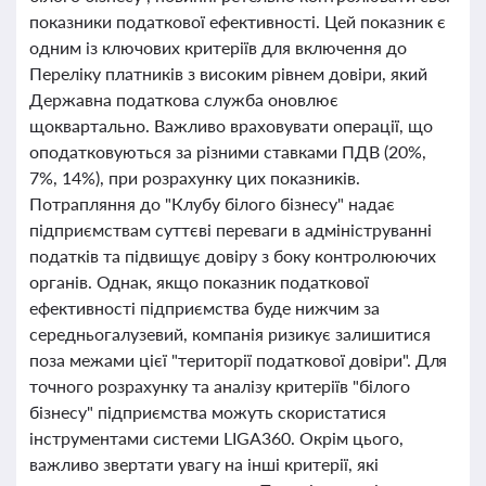
показники податкової ефективності. Цей показник є
одним із ключових критеріїв для включення до
Переліку платників з високим рівнем довіри, який
Державна податкова служба оновлює
щоквартально. Важливо враховувати операції, що
оподатковуються за різними ставками ПДВ (20%,
7%, 14%), при розрахунку цих показників.
Потрапляння до "Клубу білого бізнесу" надає
підприємствам суттєві переваги в адмініструванні
податків та підвищує довіру з боку контролюючих
органів. Однак, якщо показник податкової
ефективності підприємства буде нижчим за
середньогалузевий, компанія ризикує залишитися
поза межами цієї "території податкової довіри". Для
точного розрахунку та аналізу критеріїв "білого
бізнесу" підприємства можуть скористатися
інструментами системи LIGA360. Окрім цього,
важливо звертати увагу на інші критерії, які