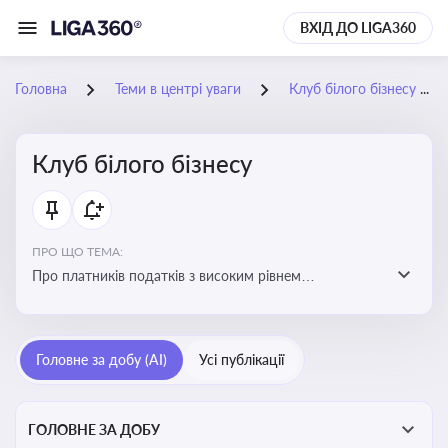
ВХІД ДО LIGA360
Головна
Теми в центрі уваги
Клуб білого бізнесу
Клуб білого бізнесу
ПРО ЩО ТЕМА:
Про платників податків з високим рівнем
добровільного дотримання податкового
законодавства
Головне за добу (AI)
Усі публікації
ГОЛОВНЕ ЗА ДОБУ