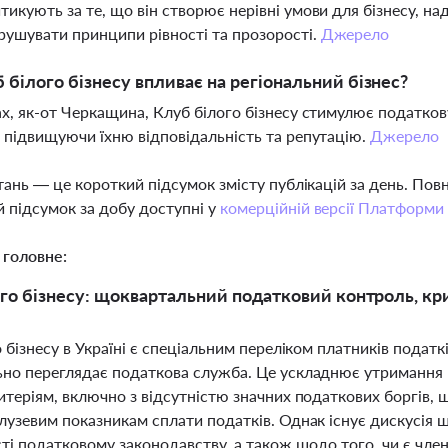
тикують за те, що він створює нерівні умови для бізнесу, 
ушувати принципи рівності та прозорості.
Джерело
 білого бізнесу впливає на регіональний бізнес?
ах, як-от Черкащина, Клуб білого бізнесу стимулює податко
, підвищуючи їхню відповідальність та репутацію.
Джерело
тань — це короткий підсумок змісту публікацій за день. По
 підсумок за добу доступні у
комерційній версії Платформи
 головне:
го бізнесу: щоквартальний податковий контроль, крит
 бізнесу в Україні є спеціальним переліком платників податк
но переглядає податкова служба. Це ускладнює утримання к
теріям, включно з відсутністю значних податкових боргів, ш
узевим показникам сплати податків. Однак існує дискусія щ
ті податковому законодавству, а також щодо того, чи є чле