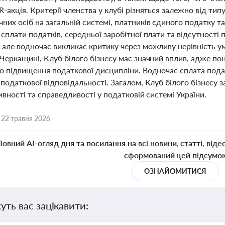
-акція. Критерії членства у клубі різняться залежно від тип
их осіб на загальній системі, платників єдиного податку та 
сплати податків, середньої заробітної плати та відсутності
але водночас викликає критику через можливу нерівність умо
Черкащині, Клуб білого бізнесу має значний вплив, адже по
ро підвищення податкової дисципліни. Водночас сплата пода
 податкової відповідальності. Загалом, Клуб білого бізнес
ивності та справедливості у податковій системі України.
,
22 травня 2026
Повний AI-огляд дня та посилання на всі новини, статті, віде
сформований цей підсумо
ОЗНАЙОМИТИСЯ
уть вас зацікавити: