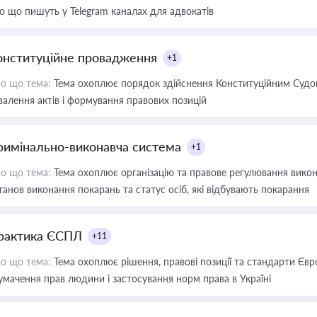
о що пишуть у Telegram каналах для адвокатів
онституційне провадження
+1
о що тема:
Тема охоплює порядок здійснення Конституційним Судом
валення актів і формування правових позицій
римінально-виконавча система
+1
о що тема:
Тема охоплює організацію та правове регулювання викона
танов виконання покарань та статус осіб, які відбувають покарання
рактика ЄСПЛ
+11
о що тема:
Тема охоплює рішення, правові позиції та стандарти Євр
умачення прав людини і застосування норм права в Україні