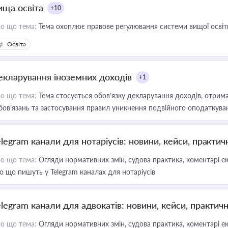
ища освіта
+10
о що тема:
Тема охоплює правове регулювання системи вищої освіти, о
Освіта
екларування іноземних доходів
+1
о що тема:
Тема стосується обов’язку декларування доходів, отрим
бов’язань та застосування правил уникнення подвійного оподаткува
elegram канали для нотаріусів: новини, кейси, практич
о що тема:
Огляди нормативних змін, судова практика, коментарі екс
о що пишуть у Telegram каналах для нотаріусів
elegram канали для адвокатів: новини, кейси, практич
о що тема:
Огляди нормативних змін, судова практика, коментарі екс