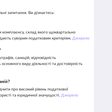
ьні запитання. Ви дізнаєтесь:
ем комплаєнсу, склад якого щоквартально
відають суворим податковим критеріям.
Джерело
?
трафів, санкцій, відповідність
 основного виду діяльності та достовірність
аній?
ідчити про високий рівень податкової
користі та юридичної значущості.
Джерело