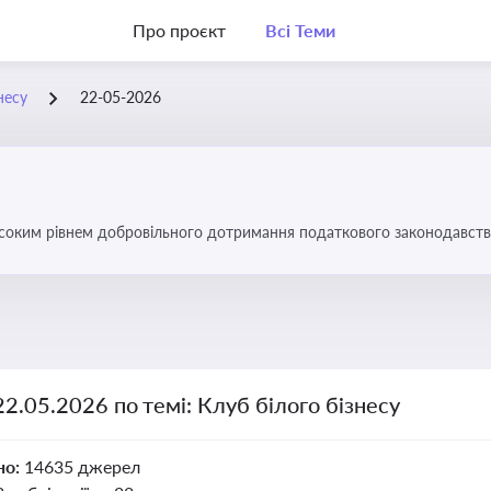
Про проєкт
Всі Теми
несу
22-05-2026
високим рівнем добровільного дотримання податкового законодавств
22.05.2026 по темі: Клуб білого бізнесу
но:
14635 джерел