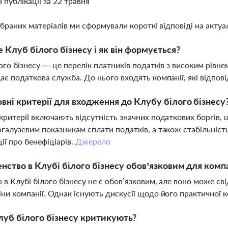
3 публікації за 22 травня
ібраних матеріалів ми сформували короткі відповіді на актуал
 Клуб білого бізнесу і як він формується?
ого бізнесу — це перелік платників податків з високим рівн
ає податкова служба. До нього входять компанії, які відпо
овні критерії для входження до Клубу білого бізнесу
критерії включають відсутність значних податкових боргів, ш
галузевим показникам сплати податків, а також стабільність
ії про бенефіціарів.
Джерело
енство в Клубі білого бізнесу обов’язковим для комп
 в Клубі білого бізнесу не є обов’язковим, але воно може св
ни компанії. Однак існують дискусії щодо його практичної 
уб білого бізнесу критикують?