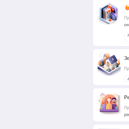
Пр
он
З
Пр
Р
Пр
ре