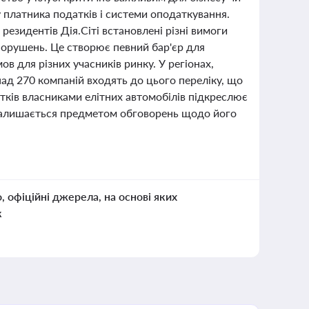
у платника податків і системи оподаткування.
резидентів Дія.Сіті встановлені різні вимоги
 порушень. Це створює певний бар'єр для
в для різних учасників ринку. У регіонах,
над 270 компаній входять до цього переліку, що
тків власниками елітних автомобілів підкреслює
у залишається предметом обговорень щодо його
о, офіційні джерела, на основі яких
к