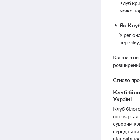
Клуб кри
може пор
Як Клуб
У регіон
переліку
Кожне з пи
розширений
Стисло про
Клуб біло
Україні
Клуб білого
щокварталь
суворим кри
середньогал
відповіднос