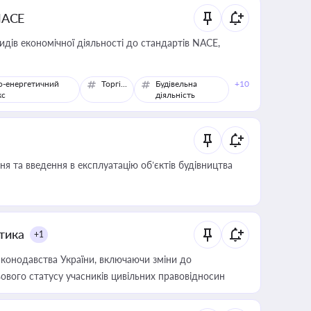
NACE
идів економічної діяльності до стандартів NACE,
о-енергетичний
Торгівля
Будівельна
+10
кс
діяльність
я та введення в експлуатацію об’єктів будівництва
итика
+1
конодавства України, включаючи зміни до
ового статусу учасників цивільних правовідносин