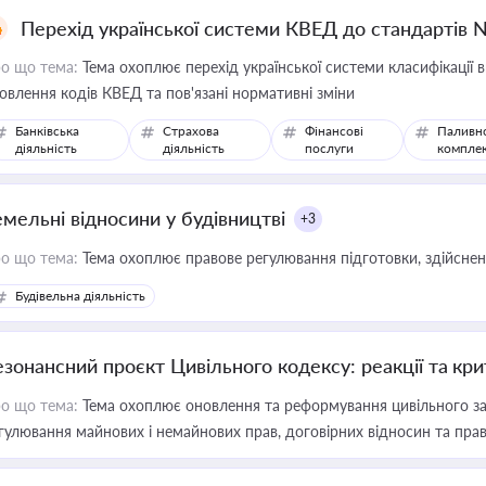
Перехід української системи КВЕД до стандартів 
о що тема:
Тема охоплює перехід української системи класифікації в
овлення кодів КВЕД та пов'язані нормативні зміни
Банківська
Страхова
Фінансові
Паливн
діяльність
діяльність
послуги
компле
емельні відносини у будівництві
+3
о що тема:
Тема охоплює правове регулювання підготовки, здійсненн
Будівельна діяльність
езонансний проєкт Цивільного кодексу: реакції та кр
о що тема:
Тема охоплює оновлення та реформування цивільного за
гулювання майнових і немайнових прав, договірних відносин та прав