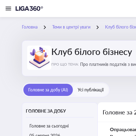
Головна
Теми в центрі уваги
Клуб білого біз
Клуб білого бізнесу
Про платників податків з 
ПРО ЩО ТЕМА:
Головне за добу (AI)
Усі публікації
ГОЛОВНЕ ЗА ДОБУ
Головне за 
Головне за сьогодні
Опрацьова
05 серпня 2026