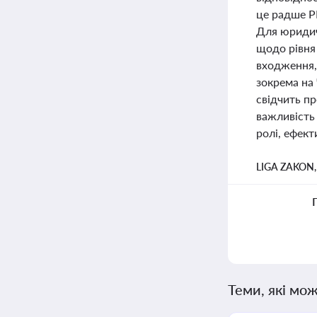
це радше PR
Для юридичн
щодо рівня 
входження, 
зокрема на 
свідчить п
важливість
ролі, ефект
LIGA ZAKON
Теми, які мож