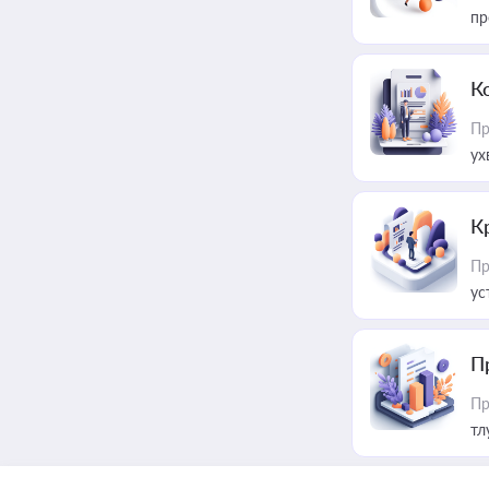
пр
К
Пр
ух
К
Пр
ус
П
Пр
тл