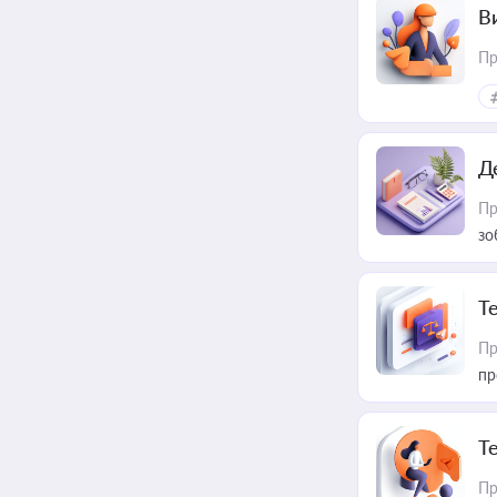
В
Пр
Д
Пр
зо
T
Пр
пр
T
Пр