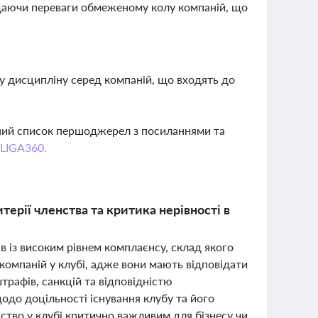
надаючи переваги обмеженому колу компаній, що
ву дисципліну серед компаній, що входять до
вний список першоджерел з посиланнями та
 LIGA360.
ерії членства та критика нерівності в
ів із високим рівнем комплаєнсу, склад якого
омпаній у клубі, адже вони мають відповідати
трафів, санкцій та відповідністю
одо доцільності існування клубу та його
нство у клубі критично важливим для бізнесу чи