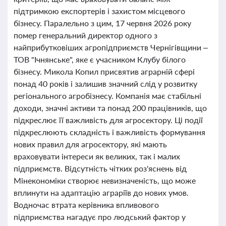
підтримкою експортерів і захистом місцевого
бізнесу. Паралельно з цим, 17 червня 2026 року
помер генеральний директор одного з
найприбутковіших агропідприємств Чернігівщини –
ТОВ "Ічнянське", яке є учасником Клубу білого
бізнесу. Микола Копил присвятив аграрній сфері
понад 40 років і залишив значний слід у розвитку
регіонального агробізнесу. Компанія має стабільні
доходи, значні активи та понад 200 працівників, що
підкреслює її важливість для агросектору. Ці події
підкреслюють складність і важливість формування
нових правил для агросектору, які мають
враховувати інтереси як великих, так і малих
підприємств. Відсутність чітких роз'яснень від
Мінекономіки створює невизначеність, що може
вплинути на адаптацію аграріїв до нових умов.
Водночас втрата керівника впливового
підприємства нагадує про людський фактор у