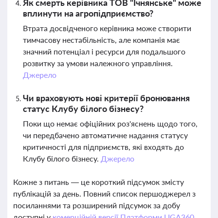
Як смерть керівника ТОВ "Ічнянське" може
вплинути на агропідприємство?
Втрата досвідченого керівника може створити
тимчасову нестабільність, але компанія має
значний потенціал і ресурси для подальшого
розвитку за умови належного управління.
Джерело
Чи враховують нові критерії бронювання
статус Клубу білого бізнесу?
Поки що немає офіційних роз'яснень щодо того,
чи передбачено автоматичне надання статусу
критичності для підприємств, які входять до
Клубу білого бізнесу.
Джерело
Кожне з питань — це короткий підсумок змісту
публікацій за день. Повний список першоджерел з
посиланнями та розширений підсумок за добу
доступні у
комерційній версії Платформи LIGA360.