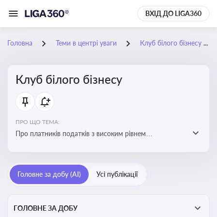
ВХІД ДО LIGA360
Головна
Теми в центрі уваги
Клуб білого бізнесу
Клуб білого бізнесу
ПРО ЩО ТЕМА:
Про платників податків з високим рівнем
добровільного дотримання податкового
законодавства
Головне за добу (AI)
Усі публікації
ГОЛОВНЕ ЗА ДОБУ