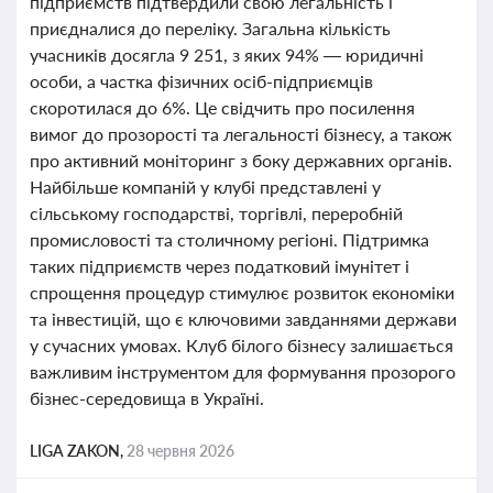
підприємств підтвердили свою легальність і
приєдналися до переліку. Загальна кількість
учасників досягла 9 251, з яких 94% — юридичні
особи, а частка фізичних осіб-підприємців
скоротилася до 6%. Це свідчить про посилення
вимог до прозорості та легальності бізнесу, а також
про активний моніторинг з боку державних органів.
Найбільше компаній у клубі представлені у
сільському господарстві, торгівлі, переробній
промисловості та столичному регіоні. Підтримка
таких підприємств через податковий імунітет і
спрощення процедур стимулює розвиток економіки
та інвестицій, що є ключовими завданнями держави
у сучасних умовах. Клуб білого бізнесу залишається
важливим інструментом для формування прозорого
бізнес-середовища в Україні.
LIGA ZAKON,
28 червня 2026