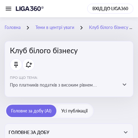
ВХІД ДО LIGA360
Головна
Теми в центрі уваги
Клуб білого бізнесу
Клуб білого бізнесу
ПРО ЩО ТЕМА:
Про платників податків з високим рівнем
добровільного дотримання податкового
законодавства
Головне за добу (AI)
Усі публікації
ГОЛОВНЕ ЗА ДОБУ