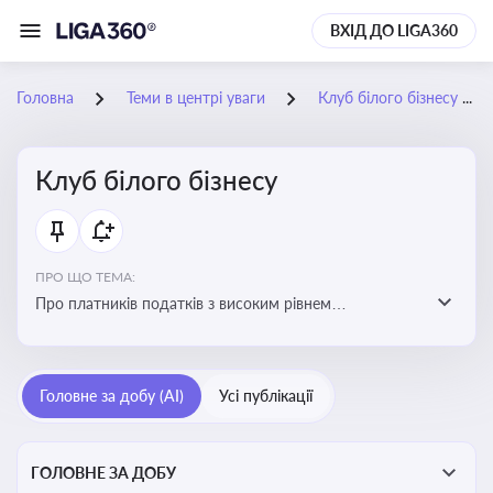
ВХІД ДО LIGA360
Головна
Теми в центрі уваги
Клуб білого бізнесу
Клуб білого бізнесу
ПРО ЩО ТЕМА:
Про платників податків з високим рівнем
добровільного дотримання податкового
законодавства
Головне за добу (AI)
Усі публікації
ГОЛОВНЕ ЗА ДОБУ