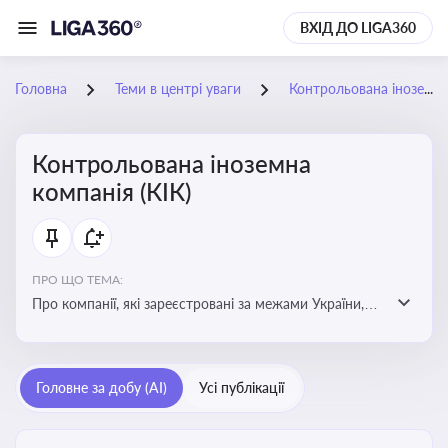
ВХІД ДО LIGA360
Головна
Теми в центрі уваги
Контрольована іноземна компанія (КІК)
Контрольована іноземна
компанія (КІК)
ПРО ЩО ТЕМА:
Про компанії, які зареєстровані за межами України,
але знаходяться під контролем українських
резидентів. КІК повинні звітувати перед податковими
органами України щодо своїх доходів і витрат
Головне за добу (AI)
Усі публікації