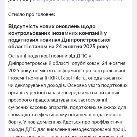
Стисло про головне:
Відсутність нових оновлень щодо
контрольованих іноземних компаній у
податкових новинах Дніпропетровської
області станом на 24 жовтня 2025 року
Останні податкові новини від ДПС у
Дніпропетровській області, опубліковані 24 жовтня
2025 року, не містять інформації про контрольовані
іноземні компанії (КІК), їх звітність, оподаткування
чи декларування доходів. Основна увага податкових
органів у регіоні наразі зосереджена на питаннях
прозорого працевлаштування, застосуванні
сучасних касових апаратів, податкових знижках для
громадян та ефективному погашенні податкового
боргу. У повідомленнях йдеться про профілактичні
заходи ДПС для виявлення незадекларованої праці,
а також про зростання сум податкових знижок, які