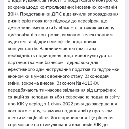
зокрема щодо контрольованих іноземних компаній
(КІК). Представники ДПС відзначили впровадження
ризик-орієнтованого підходу до перевірок, що
дозволило зменшити їх кількість, а також активну
цифровізацію контролю, включно з електронним
аудитом та відкриттям офісів податкових
консультантів. Важливим акцентом стала
необхідність підвищення податкової культури та
партнерства між бізнесом і державою для
ефективного адміністрування податків та підтримки
економіки в умовах воєнного стану. Законодавчі
зміни, зокрема внесені Законом № 4113-ІХ,
передбачають тимчасове звільнення від штрафних
санкцій за неподання або несвоєчасне подання звіту
про КІК у період з 1 січня 2022 року до завершення
воєнного стану, за умови подання звіту протягом
шести місяців після його припинення. Це рішення
спрямоване на стимулювання власників КІК до