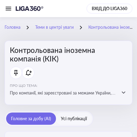
ВХІД ДО LIGA360
Головна
Теми в центрі уваги
Контрольована іноземна компанія (КІК)
Контрольована іноземна
компанія (КІК)
ПРО ЩО ТЕМА:
Про компанії, які зареєстровані за межами України,
але знаходяться під контролем українських
резидентів. КІК повинні звітувати перед податковими
органами України щодо своїх доходів і витрат
Головне за добу (AI)
Усі публікації