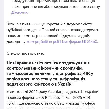
подадуть звіт про КІК протягом шести місяців
після припинення або скасування воєнного стану.
Джерело
Кожне з питань — це короткий підсумок змісту
публікацій за день. Повний список першоджерел з
посиланнями та розширений підсумок за добу
доступні у
комерційній версії Платформи LIGA360.
Стисло про головне:
Нові правила звітності та оподаткування
контрольованих іноземних компаній:
тимчасове звільнення від штрафів за КІК у
період воєнного стану та цифровізація
податкового контролю в Україні
У листопаді 2025 року Асоціація адвокатів України
провела форум Tax & Business Talks – 2025 A2B
Forum, де ключовою темою стали новації у сфері
оподаткування, звітності та податкового контролю,