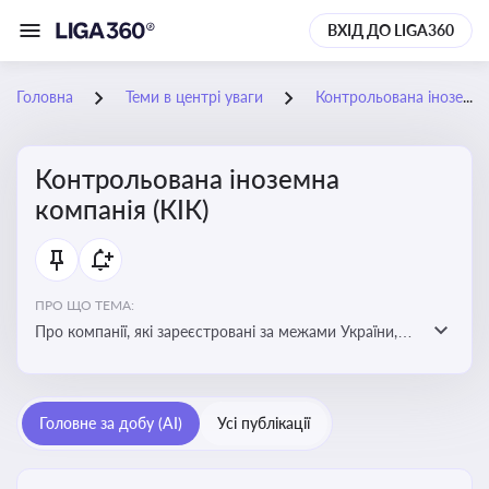
ВХІД ДО LIGA360
Головна
Теми в центрі уваги
Контрольована іноземна компанія (КІК)
Контрольована іноземна
компанія (КІК)
ПРО ЩО ТЕМА:
Про компанії, які зареєстровані за межами України,
але знаходяться під контролем українських
резидентів. КІК повинні звітувати перед податковими
органами України щодо своїх доходів і витрат
Головне за добу (AI)
Усі публікації