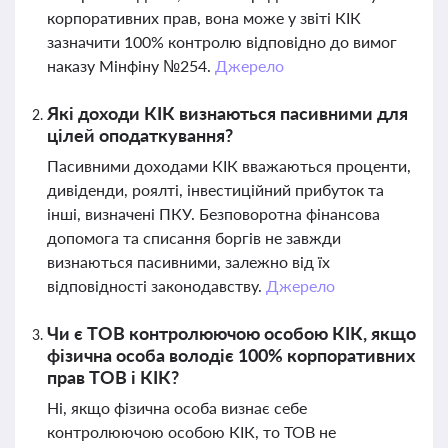
корпоративних прав, вона може у звіті КІК
зазначити 100% контролю відповідно до вимог
наказу Мінфіну №254.
Джерело
Які доходи КІК визнаються пасивними для
цілей оподаткування?
Пасивними доходами КІК вважаються проценти,
дивіденди, роялті, інвестиційний прибуток та
інші, визначені ПКУ. Безповоротна фінансова
допомога та списання боргів не завжди
визнаються пасивними, залежно від їх
відповідності законодавству.
Джерело
Чи є ТОВ контролюючою особою КІК, якщо
фізична особа володіє 100% корпоративних
прав ТОВ і КІК?
Ні, якщо фізична особа визнає себе
контролюючою особою КІК, то ТОВ не