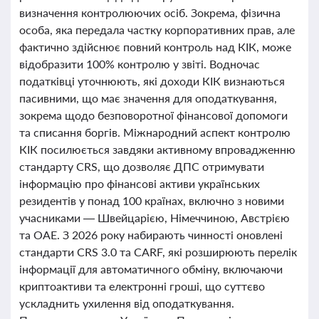
визначення контролюючих осіб. Зокрема, фізична
особа, яка передала частку корпоративних прав, але
фактично здійснює повний контроль над КІК, може
відобразити 100% контролю у звіті. Водночас
податківці уточнюють, які доходи КІК визнаються
пасивними, що має значення для оподаткування,
зокрема щодо безповоротної фінансової допомоги
та списання боргів. Міжнародний аспект контролю
КІК посилюється завдяки активному впровадженню
стандарту CRS, що дозволяє ДПС отримувати
інформацію про фінансові активи українських
резидентів у понад 100 країнах, включно з новими
учасниками — Швейцарією, Німеччиною, Австрією
та ОАЕ. З 2026 року набирають чинності оновлені
стандарти CRS 3.0 та CARF, які розширюють перелік
інформації для автоматичного обміну, включаючи
криптоактиви та електронні гроші, що суттєво
ускладнить ухилення від оподаткування.