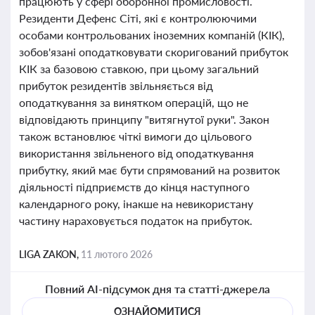
працюють у сфері оборонної промисловості.
Резиденти Дефенс Сіті, які є контролюючими
особами контрольованих іноземних компаній (КІК),
зобов'язані оподатковувати скоригований прибуток
КІК за базовою ставкою, при цьому загальний
прибуток резидентів звільняється від
оподаткування за винятком операцій, що не
відповідають принципу "витягнутої руки". Закон
також встановлює чіткі вимоги до цільового
використання звільненого від оподаткування
прибутку, який має бути спрямований на розвиток
діяльності підприємств до кінця наступного
календарного року, інакше на невикористану
частину нараховується податок на прибуток.
LIGA ZAKON,
11 лютого 2026
Повний AI-підсумок дня та статті-джерела
ОЗНАЙОМИТИСЯ