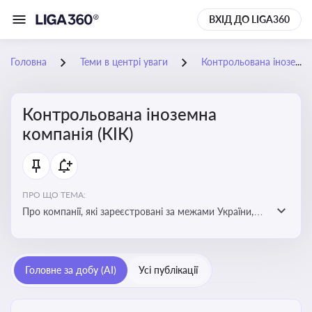
ВХІД ДО LIGA360
Головна
Теми в центрі уваги
Контрольована іноземна компанія (КІК)
Контрольована іноземна
компанія (КІК)
ПРО ЩО ТЕМА:
Про компанії, які зареєстровані за межами України,
але знаходяться під контролем українських
резидентів. КІК повинні звітувати перед податковими
органами України щодо своїх доходів і витрат
Головне за добу (AI)
Усі публікації