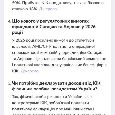
50%. Прибуток КІК оподатковується за базовою
ставкою 18%.
Джерело
Що нового у регуляторних вимогах
юрисдикцій Curaçao та Anjouan у 2026
році?
У 2026 році посилено вимоги до структури
власності, AML/CFT-політик та операційної
спроможності компаній у юрисдикціях Curaçao
та Anjouan. Це впливає на банківський комплаєнс
і податкові наслідки для українських бенефіціарів
КІК.
Джерело
Чи потрібно декларувати доходи від КІК
фізичним особам-резидентам України?
Так, фізичні особи-резиденти України, які є
контролерами КІК, зобов’язані подавати
податкову декларацію про майновий стан і
доходи, включаючи доходи від КІК, починаючи з