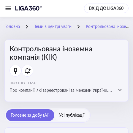
ВХІД ДО LIGA360
Головна
Теми в центрі уваги
Контрольована іноземна компанія (КІК)
Контрольована іноземна
компанія (КІК)
ПРО ЩО ТЕМА:
Про компанії, які зареєстровані за межами України,
але знаходяться під контролем українських
резидентів. КІК повинні звітувати перед податковими
органами України щодо своїх доходів і витрат
Головне за добу (AI)
Усі публікації