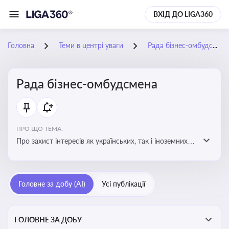
ВХІД ДО LIGA360
Головна
Теми в центрі уваги
Рада бізнес-омбудсмена
Рада бізнес-омбудсмена
ПРО ЩО ТЕМА:
Про захист інтересів як українських, так і іноземних
підприємств, що ведуть бізнес в Україні, перед
органами публічної влади. Рекомендації та практики
Головне за добу (AI)
Усі публікації
ГОЛОВНЕ ЗА ДОБУ