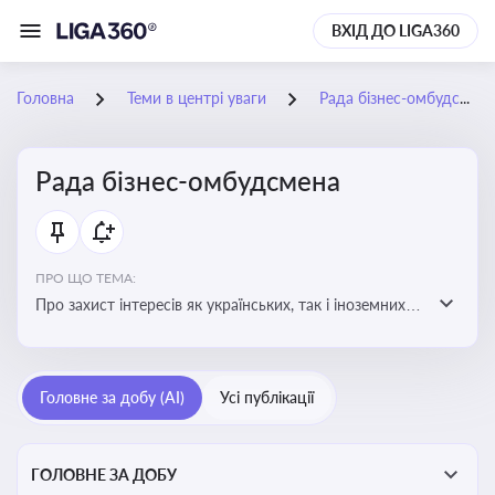
ВХІД ДО LIGA360
Головна
Теми в центрі уваги
Рада бізнес-омбудсмена
Рада бізнес-омбудсмена
ПРО ЩО ТЕМА:
Про захист інтересів як українських, так і іноземних
підприємств, що ведуть бізнес в Україні, перед
органами публічної влади. Рекомендації та практики
Головне за добу (AI)
Усі публікації
ГОЛОВНЕ ЗА ДОБУ