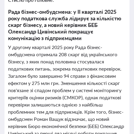
Рада бізнес-омбудсмена: у II кварталі 2025
року податкова служба лідирує за кількістю
скарг бізнесу, а новий керівник БЕБ
Олександр Цивінський покращує
комунікацію з підприємцями
У другому кварталі 2025 року Рада бізнес-
омбудсмена отримала 208 скарг від українського
бізнесу, з яких понад половина стосувалася
податкових питань, зокрема податкових перевірок.
Загалом було завершено 94 справи з фінансовим
ефектом у 275 млн грн. Зменшення кількості скарг
пов'язане зі спадом проблем у системі моніторингу
критеріїв оцінки ризиків (СМКОР), однак податкові
перевірки залишаються однією з найбільш
проблемних тем для підприємців. Крім того, бізнес-
омбудсмен Роман Ващук відзначає, що новий
керівник Бюро економічної безпеки (БЕБ) Олександр
Цивінський за перші два місяці роботи покращив