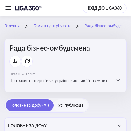
ВХІД ДО LIGA360
Головна
Теми в центрі уваги
Рада бізнес-омбудсмена
Рада бізнес-омбудсмена
ПРО ЩО ТЕМА:
Про захист інтересів як українських, так і іноземних
підприємств, що ведуть бізнес в Україні, перед
органами публічної влади. Рекомендації та практики
Головне за добу (AI)
Усі публікації
ГОЛОВНЕ ЗА ДОБУ