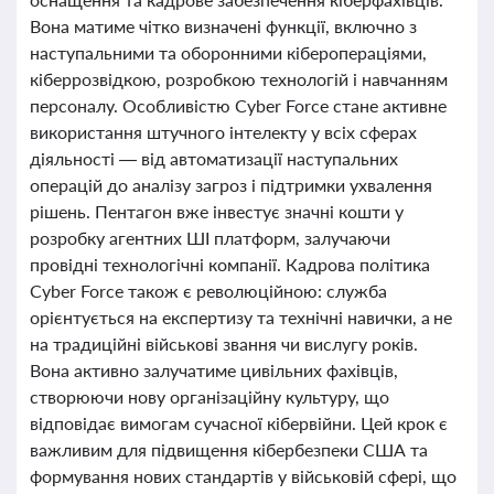
Вона матиме чітко визначені функції, включно з
наступальними та оборонними кіберопераціями,
кіберрозвідкою, розробкою технологій і навчанням
персоналу. Особливістю Cyber Force стане активне
використання штучного інтелекту у всіх сферах
діяльності — від автоматизації наступальних
операцій до аналізу загроз і підтримки ухвалення
рішень. Пентагон вже інвестує значні кошти у
розробку агентних ШІ платформ, залучаючи
провідні технологічні компанії. Кадрова політика
Cyber Force також є революційною: служба
орієнтується на експертизу та технічні навички, а не
на традиційні військові звання чи вислугу років.
Вона активно залучатиме цивільних фахівців,
створюючи нову організаційну культуру, що
відповідає вимогам сучасної кібервійни. Цей крок є
важливим для підвищення кібербезпеки США та
формування нових стандартів у військовій сфері, що