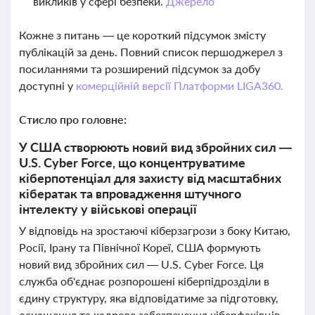
викликів у сфері безпеки.
Джерело
Кожне з питань — це короткий підсумок змісту
публікацій за день. Повний список першоджерел з
посиланнями та розширений підсумок за добу
доступні у
комерційній версії Платформи LIGA360.
Стисло про головне:
У США створюють новий вид збройних сил —
U.S. Cyber Force, що концентруватиме
кіберпотенціал для захисту від масштабних
кібератак та впровадження штучного
інтелекту у військові операції
У відповідь на зростаючі кіберзагрози з боку Китаю,
Росії, Ірану та Північної Кореї, США формують
новий вид збройних сил — U.S. Cyber Force. Ця
служба об'єднає розпорошені кіберпідрозділи в
єдину структуру, яка відповідатиме за підготовку,
оснащення та кадрове забезпечення кіберфахівців.