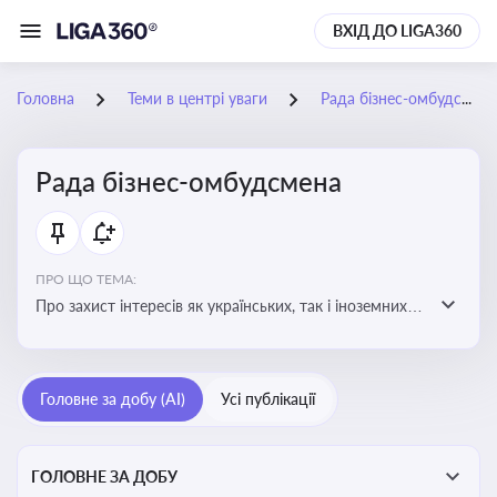
ВХІД ДО LIGA360
Головна
Теми в центрі уваги
Рада бізнес-омбудсмена
Рада бізнес-омбудсмена
ПРО ЩО ТЕМА:
Про захист інтересів як українських, так і іноземних
підприємств, що ведуть бізнес в Україні, перед
органами публічної влади. Рекомендації та практики
Головне за добу (AI)
Усі публікації
ГОЛОВНЕ ЗА ДОБУ