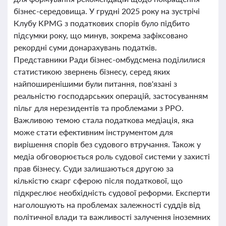
бізнес-середовища. У грудні 2025 року на зустрічі
Клубу KPMG з податкових спорів було підбито
підсумки року, що минув, зокрема зафіксовано
рекордні суми донарахувань податків.
Представники Ради бізнес-омбудсмена поділилися
статистикою звернень бізнесу, серед яких
найпоширенішими були питання, пов'язані з
реальністю господарських операцій, застосуванням
пільг для нерезидентів та проблемами з РРО.
Важливою темою стала податкова медіація, яка
може стати ефективним інструментом для
вирішення спорів без судового втручання. Також у
медіа обговорюється роль судової системи у захисті
прав бізнесу. Суди залишаються другою за
кількістю скарг сферою після податкової, що
підкреслює необхідність судової реформи. Експерти
наголошують на проблемах залежності суддів від
політичної влади та важливості залучення іноземних