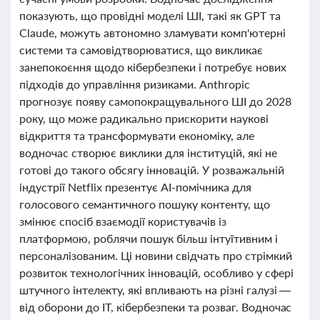
показують, що провідні моделі ШІ, такі як GPT та
Claude, можуть автономно зламувати комп'ютерні
системи та самовідтворюватися, що викликає
занепокоєння щодо кібербезпеки і потребує нових
підходів до управління ризиками. Anthropic
прогнозує появу самопокращувального ШІ до 2028
року, що може радикально прискорити наукові
відкриття та трансформувати економіку, але
водночас створює виклики для інституцій, які не
готові до такого обсягу інновацій. У розважальній
індустрії Netflix презентує AI-помічника для
голосового семантичного пошуку контенту, що
змінює спосіб взаємодії користувачів із
платформою, роблячи пошук більш інтуїтивним і
персоналізованим. Ці новини свідчать про стрімкий
розвиток технологічних інновацій, особливо у сфері
штучного інтелекту, які впливають на різні галузі —
від оборони до IT, кібербезпеки та розваг. Водночас