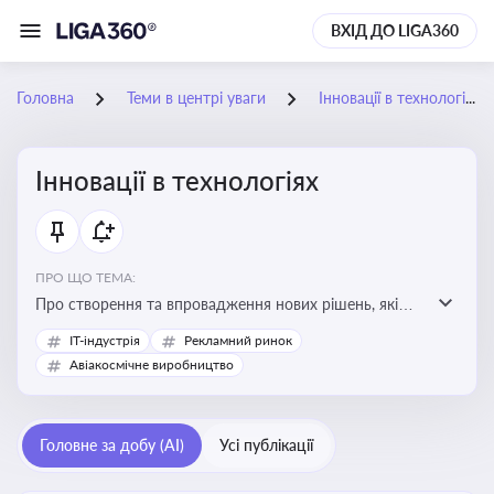
ВХІД ДО LIGA360
Головна
Теми в центрі уваги
Інновації в технологіях
Інновації в технологіях
ПРО ЩО ТЕМА:
Про створення та впровадження нових рішень, які
покращують ефективність, функціональність або
IT-індустрія
Рекламний ринок
можливості технологічних продуктів і процесів.
Авіакосмічне виробництво
Штучний інтелект та його використання
Головне за добу (AI)
Усі публікації