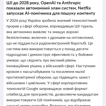
ШІ до 2028 року, OpenAI та Anthropic
показали автономний злам систем, Netflix
запускає AI-помічника для пошуку контенту
У 2026 році Україна зробила значний технологічний
прорив у сфері оборони, впровадивши ШІ-турель,
яка автономно виявляє та знищує ворожі
безпілотники, включно з дронами на оптоволокні,
що не піддаються радіоелектронній боротьбі. Ця
система вже використовується у понад десяти
підрозділах і демонструє ефективність у бойових
умовах, що свідчить про високий рівень
інноваційних рішень у військовій сфері. Наступним
кроком є масштабування та посилення малої
протиповітряної оборони, що підвищить захист
військових і цивільних. У сфері корпоративних
технологій Google запроваджує новий формат
співбесід для програмістів, дозволяючи кандидатам
використовувати ШІ-помічників, що відображає
сучасні умови розробки. Водночас дослідження