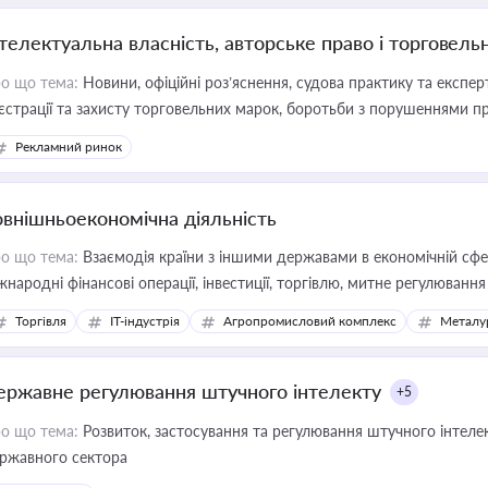
нтелектуальна власність, авторське право і торговель
о що тема:
Новини, офіційні роз’яснення, судова практику та експер
єстрації та захисту торговельних марок, боротьби з порушеннями пра
конодавстві у цій сфері
Рекламний ринок
овнішньоекономічна діяльність
о що тема:
Взаємодія країни з іншими державами в економічній сфері
жнародні фінансові операції, інвестиції, торгівлю, митне регулювання
Торгівля
IT-індустрія
Агропромисловий комплекс
Металу
ержавне регулювання штучного інтелекту
+5
о що тема:
Розвиток, застосування та регулювання штучного інтелек
ржавного сектора