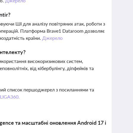
ою.
Джерело
ntir?
овуючи ШІ для аналізу повітряних атак, роботи з
-операцій. Платформа Brave1 Dataroom дозволяє
оздатність країни.
Джерело
інтелекту?
икористання високоризикових систем,
овнолітніх, від кібербулінгу, діпфейків та
вний список першоджерел з посиланнями та
 LIGA360.
igence та масштабні оновлення Android 17 і