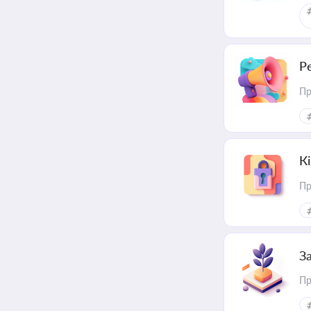
Р
Пр
К
Пр
З
Пр