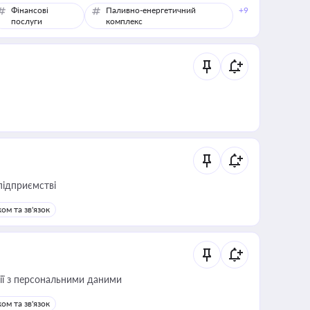
Фінансові
Паливно-енергетичний
+9
послуги
комплекс
підприємстві
ом та зв'язок
 дії з персональними даними
ом та зв'язок