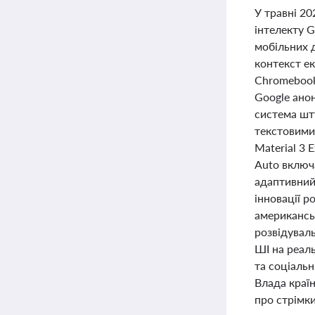
У травні 20
інтелекту G
мобільних 
контекст е
Chromebook 
Google анон
система шту
текстовими
Material 3 
Auto включа
адаптивний 
інновації р
американськ
розвідувал
ШІ на реал
та соціальн
Влада країн
про стрімки