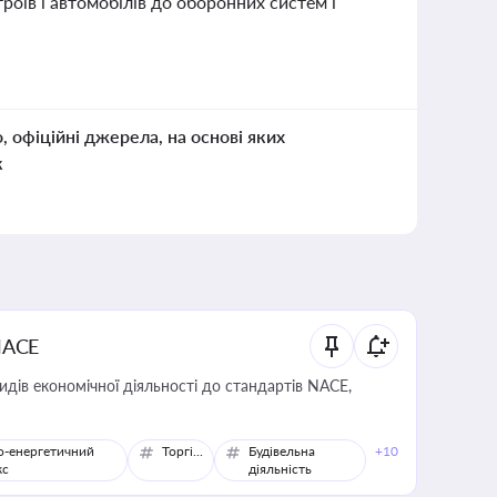
оїв і автомобілів до оборонних систем і
о, офіційні джерела, на основі яких
к
NACE
идів економічної діяльності до стандартів NACE,
о-енергетичний
Торгівля
Будівельна
+10
кс
діяльність