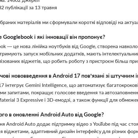
82 публікації за 13 травня
ібраних матеріалів ми сформували короткі відповіді на актуал
 Googlebook і які інновації він пропонує?
ok — це нова лінійка ноутбуків від Google, створена навколо 
тримують запуск мобільних додатків, мають інтелектуальний
ізованих віджетів, що робить роботу з пристроєм більш п
чові нововведення в Android 17 пов’язані зі штучним
17 інтегрує Gemini Intelligence, що автоматизує багатокроков
ми запитами, покращує голосове введення та автозаповнен
aterial 3 Expressive і 3D-емодзі, а також функції для обме
го в оновленні Android Auto від Google?
я Android Auto додає підтримку відео з YouTube під час сто
я віджетами, адаптивний дизайн інтерфейсу для різних форм 