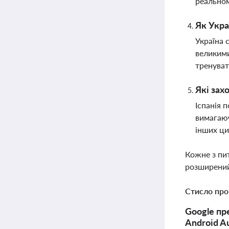
реальном
Як Укра
Україна 
великими
тренуват
Які зах
Іспанія 
вимагаюч
інших ци
Кожне з пи
розширений
Стисло про
Google пр
Android A