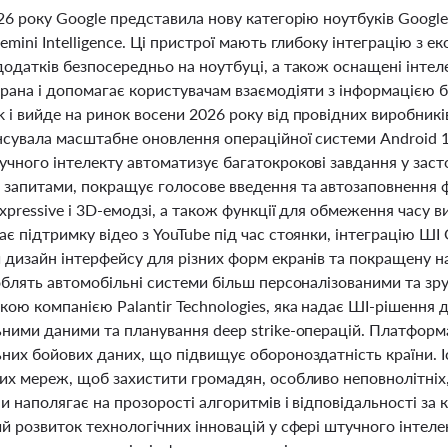
26 року Google представила нову категорію ноутбуків Googl
emini Intelligence. Ці пристрої мають глибоку інтеграцію з 
додатків безпосередньо на ноутбуці, а також оснащені інтел
крана і допомагає користувачам взаємодіяти з інформацією 
і вийде на ринок восени 2026 року від провідних виробників
сувала масштабне оновлення операційної системи Android 17,
чного інтелекту автоматизує багатокрокові завдання у заст
 запитами, покращує голосове введення та автозаповнення 
Expressive і 3D-емодзі, а також функції для обмеження часу
є підтримку відео з YouTube під час стоянки, інтеграцію ШІ
дизайн інтерфейсу для різних форм екранів та покращену нав
облять автомобільні системи більш персоналізованими та зру
ою компанією Palantir Technologies, яка надає ШІ-рішення д
ьними даними та планування deep strike-операцій. Платформ
ьних бойових даних, що підвищує обороноздатність країни. 
их мереж, щоб захистити громадян, особливо неповнолітніх, в
и наполягає на прозорості алгоритмів і відповідальності за 
й розвиток технологічних інновацій у сфері штучного інтелект