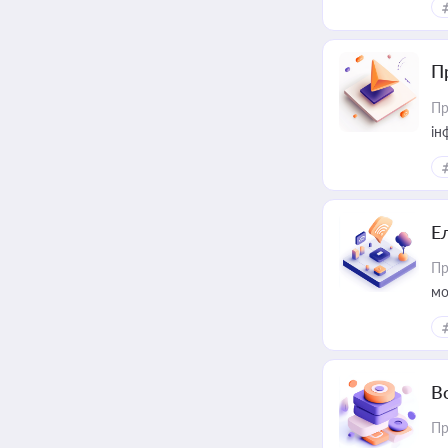
П
Пр
ін
Е
Пр
мо
В
Пр