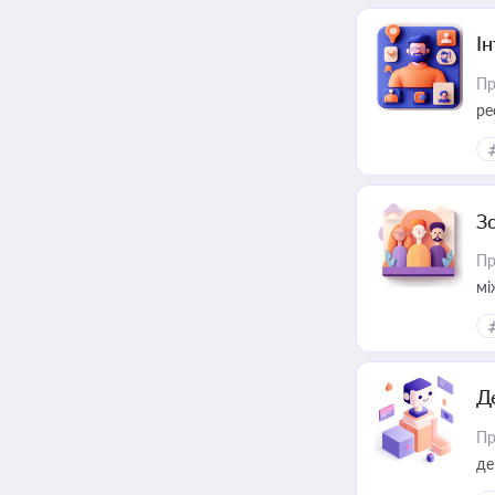
І
Пр
ре
за
З
Пр
мі
Д
Пр
де