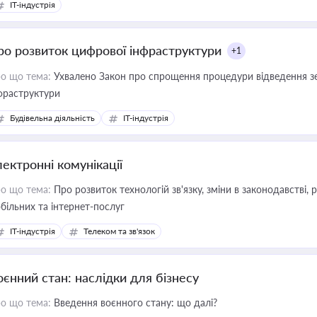
IT-індустрія
ро розвиток цифрової інфраструктури
+1
о що тема:
Ухвалено Закон про спрощення процедури відведення зе
фраструктури
Будівельна діяльність
IT-індустрія
лектронні комунікації
о що тема:
Про розвиток технологій зв'язку, зміни в законодавстві, 
більних та інтернет-послуг
IT-індустрія
Телеком та зв'язок
оєнний стан: наслідки для бізнесу
о що тема:
Введення воєнного стану: що далі?