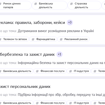
Ринок цінних
Банківська
Страхова
паперів
діяльність
діяльність
еклама: правила, заборони, кейси
+3
о що тема:
Дотримання вимог розміщення реклами в Україні
Телеком та зв'язок
Фармацевтика
Рекламний ринок
ібербезпека та захист даних
+1
о що тема:
Інформаційна безпека та захист персональних даних на 
Банківська діяльність
Фінансові послуги
IT-індустрія
Телек
ахист персональних даних
о що тема:
Підбірка інформації про збір, обробку, передачу та інші
Банківська діяльність
Фінансові послуги
IT-індустрія
Телек