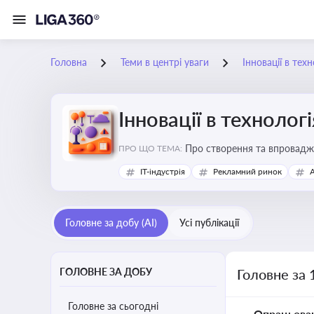
Головна
Теми в центрі уваги
Інновації в тех
Інновації в технолог
Про створення та впровадже
ПРО ЩО ТЕМА:
процесів. Штучний інтелект
IT-індустрія
Рекламний ринок
Головне за добу (AI)
Усі публікації
ГОЛОВНЕ ЗА ДОБУ
Головне за 
Головне за сьогодні
Опрацьова