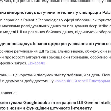
у часі, що робить систему більш персоналізованою і зручн
їна використовує штучний інтелект у співпраці з Pala
співпрацює з Palantir Technologies у сфері оборони, використ
 масивами розвідувальних даних та планування deep strike
и моделі ШІ на реальних бойових даних, підвищуючи оборон
оди впроваджує Іспанія щодо регулювання штучного 
посилює регулювання ШІ та соціальних мереж, обмежуючи в
и прозорості алгоритмів і захищаючи громадян, особливо неп
фрових загроз.
Джерело
тань — це короткий підсумок змісту публікацій за день. По
 підсумок за добу доступні у
комерційній версії Платформи
 головне:
езентувала Googlebook з інтеграцією ШІ Gemini Intell
uto з новими функціями штучного інтелекту