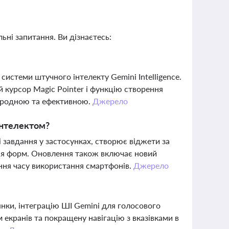
ьні запитання. Ви дізнаєтесь:
системи штучного інтелекту Gemini Intelligence.
 курсор Magic Pointer і функцію створення
риродною та ефективною.
Джерело
 інтелектом?
і завдання у застосунках, створює віджети за
ня форм. Оновлення також включає новий
ження часу використання смартфонів.
Джерело
янки, інтеграцію ШІ Gemini для голосового
екранів та покращену навігацію з вказівками в