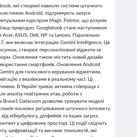
ebook, які створені навколо системи штучного
екосистемою Android, підтримують запуск
ектуальним курсором Magic Pointer, що розуміє
більш природно. Googlebook стане наступником
 Acer, ASUS, Dell, HP та Lenovo. Паралельно
 яке включає інтеграцію Gemini Intelligence. Ця
осунках, створює персоналізовані віджети за
форм. Оновлення також містить новий дизайн
 використання смартфонів. Оновлення Android
 Gemini для голосового керування віджетами,
ігацію з вказівками в реальному часі. Ці
чними. В Україні триває активна співпраця з
ля аналізу повітряних атак, роботи з
а Brave1 Dataroom дозволяє тренувати моделі
Іспанія посилює регулювання штучного інтелекту
ід кібербулінгу, діпфейків та інших загроз.
контент у цифровому просторі. Ці події свідчать
у, цифровізації та високих технологій, які