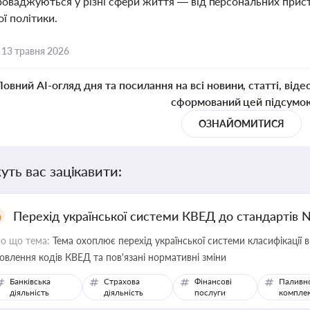
роваджуються у різні сфери життя — від персональних пристр
ї політики.
,
13 травня 2026
Повний AI-огляд дня та посилання на всі новини, статті, віде
сформований цей підсумо
ОЗНАЙОМИТИСЯ
уть вас зацікавити:
Перехід української системи КВЕД до стандартів 
о що тема:
Тема охоплює перехід української системи класифікації в
овлення кодів КВЕД та пов'язані нормативні зміни
Банківська
Страхова
Фінансові
Паливн
діяльність
діяльність
послуги
компле