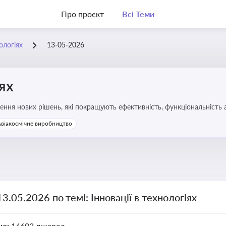
Про проєкт
Всі Теми
нологіях
13-05-2026
іях
ння нових рішень, які покращують ефективність, функціональність 
 та його використання
Авіакосмічне виробництво
13.05.2026 по темі: Інновації в технологіях
но:
14602 джерел