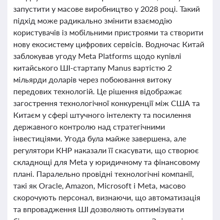
запустити у масове виробництво у 2028 році. Такий
підхід може радикально змінити взаємодію
користувачів із мобільними пристроями та створити
нову екосистему цифрових сервісів. Водночас Китай
заблокував угоду Meta Platforms щодо купівлі
китайського ШІ-стартапу Manus вартістю 2
мільярди доларів через побоювання витоку
передових технологій. Це рішення відображає
загострення технологічної конкуренції між США та
Китаєм у сфері штучного інтелекту та посилення
державного контролю над стратегічними
інвестиціями. Угода була майже завершена, але
регулятори КНР наказали її скасувати, що створює
складнощі для Meta у юридичному та фінансовому
плані. Паралельно провідні технологічні компанії,
такі як Oracle, Amazon, Microsoft і Meta, масово
скорочують персонал, визнаючи, що автоматизація
та впровадження ШІ дозволяють оптимізувати