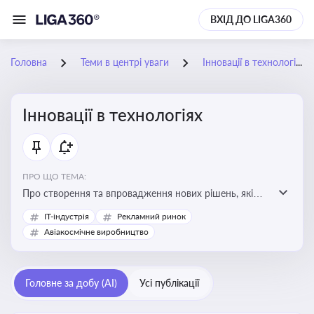
ВХІД ДО LIGA360
Головна
Теми в центрі уваги
Інновації в технологіях
Інновації в технологіях
ПРО ЩО ТЕМА:
Про створення та впровадження нових рішень, які
покращують ефективність, функціональність або
IT-індустрія
Рекламний ринок
можливості технологічних продуктів і процесів.
Авіакосмічне виробництво
Штучний інтелект та його використання
Головне за добу (AI)
Усі публікації