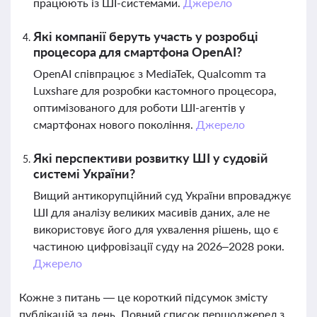
працюють із ШІ-системами.
Джерело
Які компанії беруть участь у розробці
процесора для смартфона OpenAI?
OpenAI співпрацює з MediaTek, Qualcomm та
Luxshare для розробки кастомного процесора,
оптимізованого для роботи ШІ-агентів у
смартфонах нового покоління.
Джерело
Які перспективи розвитку ШІ у судовій
системі України?
Вищий антикорупційний суд України впроваджує
ШІ для аналізу великих масивів даних, але не
використовує його для ухвалення рішень, що є
частиною цифровізації суду на 2026–2028 роки.
Джерело
Кожне з питань — це короткий підсумок змісту
публікацій за день. Повний список першоджерел з