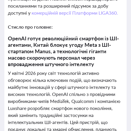
посиланнями та розширений підсумок за добу
доступні у
комерційній версії Платформи LIGA360.
Стисло про головне:
OpenAI готує революційний смартфон із ШІ-
агентами, Китай блокує угоду Meta з ШІ-
стартапом Manus, а технологічні гіганти
масово скорочують персонал через
впровадження штучного інтелекту
У квітні 2026 року світ технологій активно
обговорює кілька ключових подій, що визначають
майбутнє інновацій у сфері штучного інтелекту та
високих технологій. OpenAI спільно з провідними
виробниками чипів MediaTek, Qualcomm і компанією
Luxshare розробляє смартфон нового покоління,
який замінить традиційні застосунки на
інтелектуальних ШІ-агентів. Цей пристрій, що
поєднує локальні та хмарні обчислення, планують