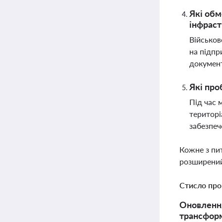
Які обм
інфраст
Військов
на підпр
документ
Які про
Під час 
територі
забезпеч
Кожне з пи
розширений
Стисло про
Оновлення
трансформ