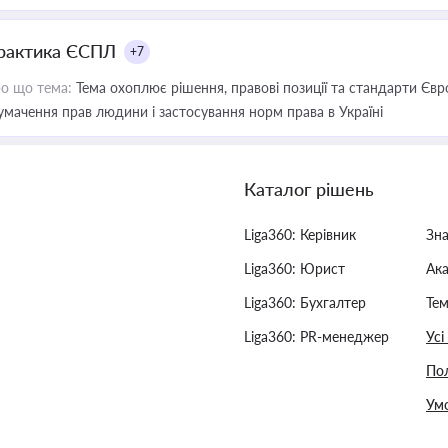
рактика ЄСПЛ
+7
о що тема:
Тема охоплює рішення, правові позиції та стандарти Євр
умачення прав людини і застосування норм права в Україні
Каталог рішень
Liga360: Керівник
Зн
Liga360: Юрист
Ак
Liga360: Бухгалтер
Тем
Liga360: PR-менеджер
Усі
Пол
Умо