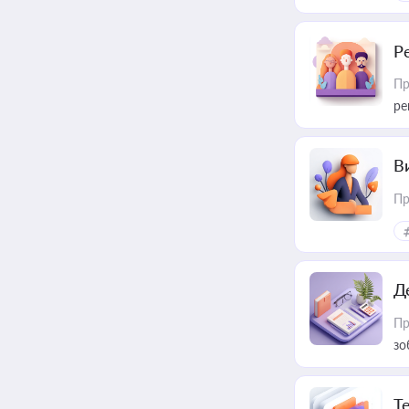
Р
Пр
ре
В
Пр
Д
Пр
зо
T