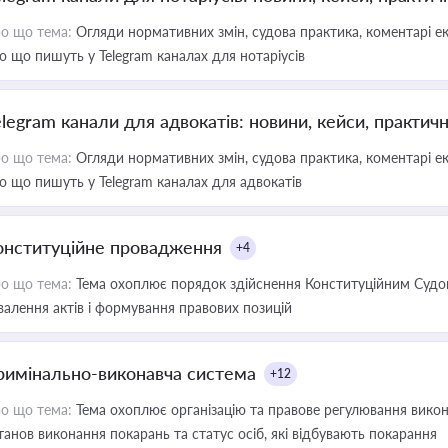
о що тема:
Огляди нормативних змін, судова практика, коментарі екс
о що пишуть у Telegram каналах для нотаріусів
elegram канали для адвокатів: новини, кейси, практич
о що тема:
Огляди нормативних змін, судова практика, коментарі екс
о що пишуть у Telegram каналах для адвокатів
онституційне провадження
+4
о що тема:
Тема охоплює порядок здійснення Конституційним Судом
валення актів і формування правових позицій
римінально-виконавча система
+12
о що тема:
Тема охоплює організацію та правове регулювання викона
танов виконання покарань та статус осіб, які відбувають покарання