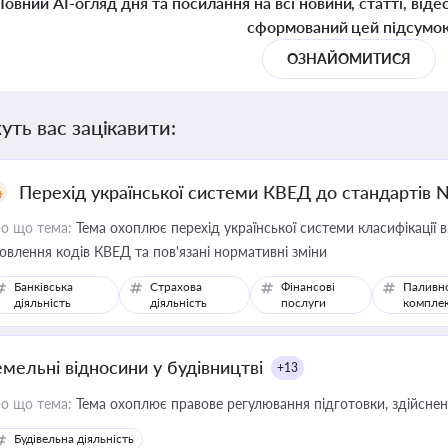
Повний AI-огляд дня та посилання на всі новини, статті, віде
сформований цей підсумо
ОЗНАЙОМИТИСЯ
уть вас зацікавити:
Перехід української системи КВЕД до стандартів 
о що тема:
Тема охоплює перехід української системи класифікації в
овлення кодів КВЕД та пов'язані нормативні зміни
Банківська
Страхова
Фінансові
Паливн
діяльність
діяльність
послуги
компле
емельні відносини у будівництві
+13
о що тема:
Тема охоплює правове регулювання підготовки, здійсненн
Будівельна діяльність