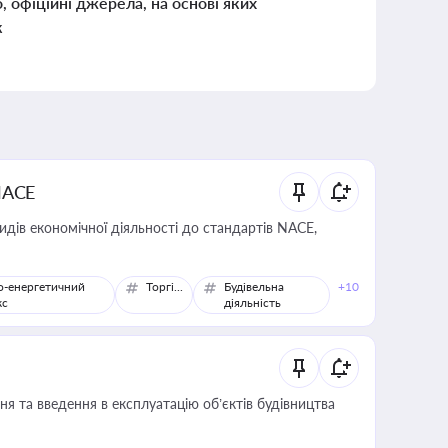
о, офіційні джерела, на основі яких
к
NACE
идів економічної діяльності до стандартів NACE,
о-енергетичний
Торгівля
Будівельна
+10
кс
діяльність
я та введення в експлуатацію об’єктів будівництва