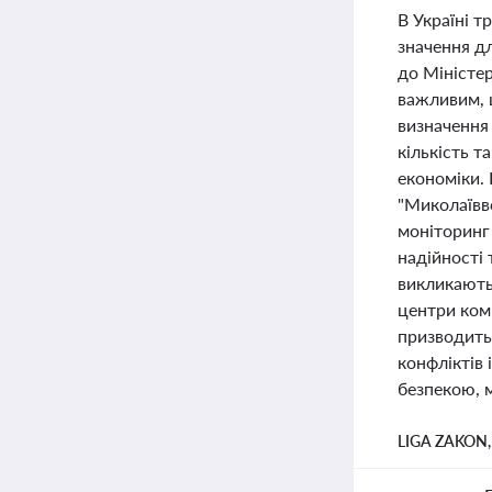
В Україні 
значення дл
до Міністе
важливим, 
визначення 
кількість т
економіки.
"Миколаївв
моніторинг 
надійності 
викликають
центри ком
призводить
конфліктів 
безпекою, 
LIGA ZAKON