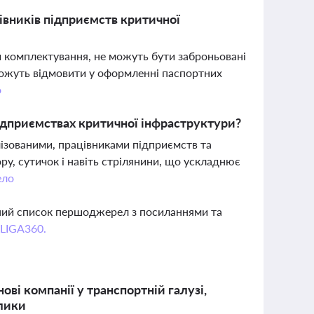
івників підприємств критичної
и комплектування, не можуть бути заброньовані
 можуть відмовити у оформленні паспортних
о
підприємствах критичної інфраструктури?
лізованими, працівниками підприємств та
у, сутичок і навіть стрілянини, що ускладнює
ело
вний список першоджерел з посиланнями та
 LIGA360.
ві компанії у транспортній галузі,
клики