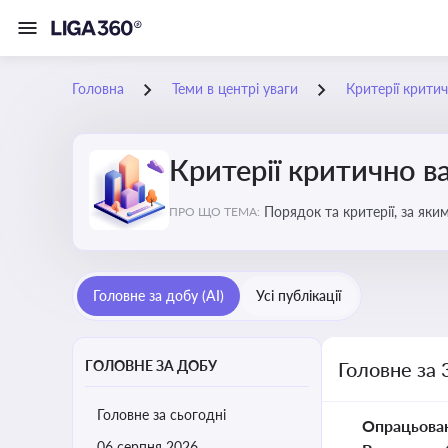
Головна
Теми в центрі уваги
Критерії крити
Критерії критично 
Порядок та критерії, за як
ПРО ЩО ТЕМА:
Головне за добу (AI)
Усі публікації
ГОЛОВНЕ ЗА ДОБУ
Головне за 
Головне за сьогодні
Опрацьова
06 серпня 2026