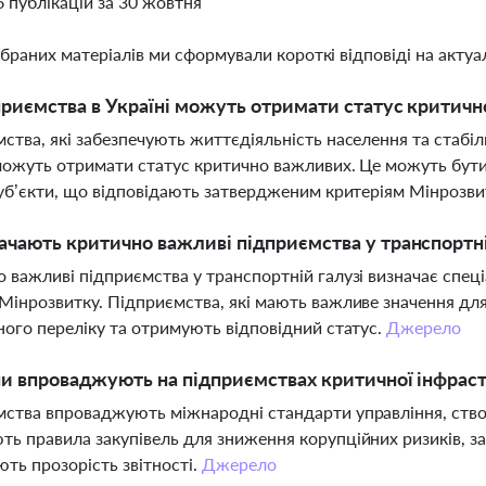
6 публікацій за 30 жовтня
ібраних матеріалів ми сформували короткі відповіді на актуал
приємства в Україні можуть отримати статус критич
ства, які забезпечують життєдіяльність населення та стабі
можуть отримати статус критично важливих. Це можуть бути
суб’єкти, що відповідають затвердженим критеріям Мінрозви
ачають критично важливі підприємства у транспортні
 важливі підприємства у транспортній галузі визначає спеціа
Мінрозвитку. Підприємства, які мають важливе значення дл
ного переліку та отримують відповідний статус.
Джерело
ни впроваджують на підприємствах критичної інфрас
ства впроваджують міжнародні стандарти управління, ств
ь правила закупівель для зниження корупційних ризиків, з
ть прозорість звітності.
Джерело