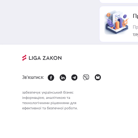
П
Пр
тл
Зв'язатися:
забезпечує український бізнес
інформацією, аналітикою та
технологічними рішеннями для
ефективної та безпечної роботи.