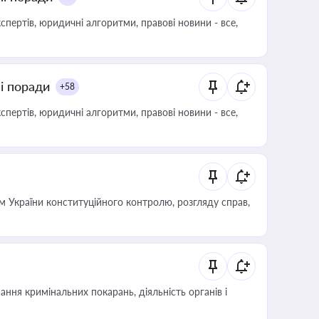
пертів, юридичні алгоритми, правові новини - все,
ні поради
+58
пертів, юридичні алгоритми, правові новини - все,
 України конституційного контролю, розгляду справ,
ння кримінальних покарань, діяльність органів і