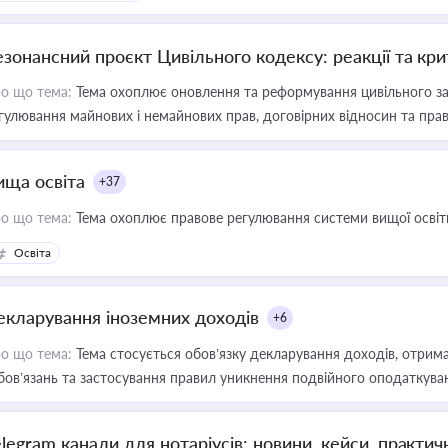
езонансний проєкт Цивільного кодексу: реакції та кр
о що тема:
Тема охоплює оновлення та реформування цивільного за
гулювання майнових і немайнових прав, договірних відносин та прав
ища освіта
+37
о що тема:
Тема охоплює правове регулювання системи вищої освіти, о
Освіта
екларування іноземних доходів
+6
о що тема:
Тема стосується обов’язку декларування доходів, отрим
бов’язань та застосування правил уникнення подвійного оподаткува
elegram канали для нотаріусів: новини, кейси, практич