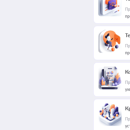
Пр
пр
T
Пр
пр
К
Пр
ух
К
Пр
ус