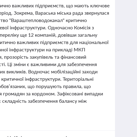
ритично важливих підприємств, що мають ключове
ріод. Зокрема, Вараська міська рада звернулася
мство "Вараштепловодоканал" критично
вої інфраструктури. Одночасно Комісія з
переліку ще 12 компаній, довівши загальну
критично важливих підприємств для національної
чної інфраструктури на прикладі МКП
 прозорість закупівель та фінансовий
сті. Ці зміни є важливими для забезпечення
их викликів. Водночас мобілізаційні заходи
критичної інфраструктури. Територіальні
обов’язаних, що порушують правила, що
 громадян за кордоном. Зафіксовані випадки
ює складність забезпечення балансу між