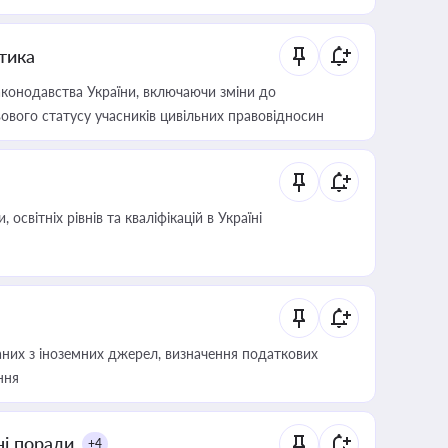
итика
конодавства України, включаючи зміни до
ового статусу учасників цивільних правовідносин
світніх рівнів та кваліфікацій в Україні
аних з іноземних джерел, визначення податкових
ння
ні поради
+4