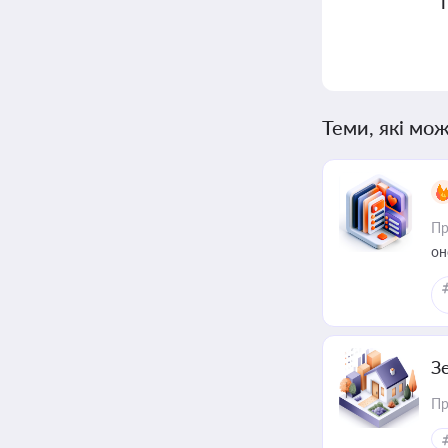
Теми, які мож
Пр
он
З
Пр