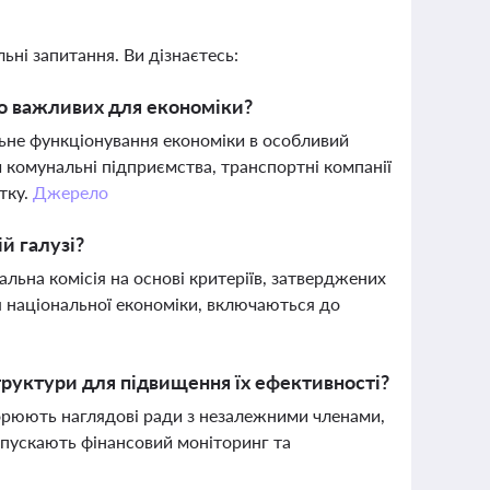
ьні запитання. Ви дізнаєтесь:
но важливих для економіки?
льне функціонування економіки в особливий
 комунальні підприємства, транспортні компанії
тку.
Джерело
й галузі?
льна комісія на основі критеріїв, затверджених
я національної економіки, включаються до
труктури для підвищення їх ефективності?
орюють наглядові ради з незалежними членами,
апускають фінансовий моніторинг та