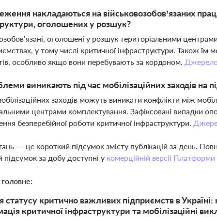
еження накладаються на військовозобов’язаних прац
руктури, оголошених у розшук?
озобов’язані, оголошені у розшук територіальними центрам
иємствах, у тому числі критичної інфраструктури. Також їм
ів, особливо якщо вони перебувають за кордоном.
Джерел
блеми виникають під час мобілізаційних заходів на 
мобілізаційних заходів можуть виникати конфлікти між мобі
альними центрами комплектування. Зафіксовані випадки опор
ення безперебійної роботи критичної інфраструктури.
Джер
тань — це короткий підсумок змісту публікацій за день. По
 підсумок за добу доступні у
комерційній версії Платформи
 головне:
 статусу критично важливих підприємств в Україні: но
ація критичної інфраструктури та мобілізаційні ви