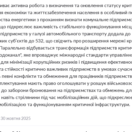
триває активна робота з визначення та оновлення статусу к
я економіки та життєзабезпечення населення в особливий пе
рства енергетики з проханням визнати комунальне підприє
що підкреслює важливість стабільного функціонування місце
підприємств у галузі автомобільного транспорту додала до 
аких суб’єктів до 532, що свідчить про розширення мережі 
 Паралельно відбувається трансформація підприємств крити
одоканал", яке впроваджує міжнародні стандарти управління,
для мінімізації корупційних ризиків і підвищення ефективно
та стійкості критично важливих підприємств в умовах сучасн
 певні конфлікти та обмеження для працівників підприємств 
плектування мають право оголошувати у розшук військовоз
 до заборони бронювання на підприємствах та обмежень для
і навіть стрілянини під час мобілізаційних дій, що підкресл
мобілізацією та функціонуванням критичної інфраструктури.
,
30 жовтня 2025