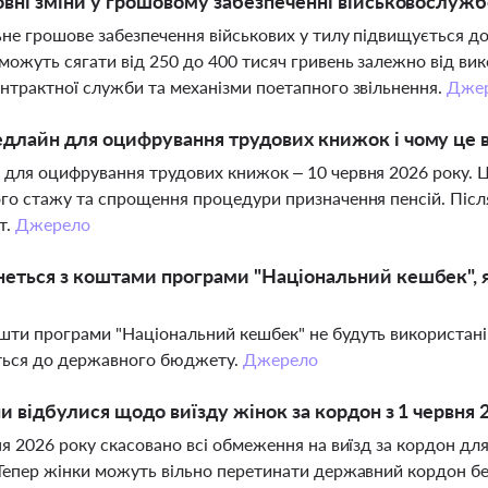
овні зміни у грошовому забезпеченні військовослужбо
не грошове забезпечення військових у тилу підвищується до 
можуть сягати від 250 до 400 тисяч гривень залежно від ви
нтрактної служби та механізми поетапного звільнення.
Дже
длайн для оцифрування трудових книжок і чому це 
для оцифрування трудових книжок – 10 червня 2026 року. 
го стажу та спрощення процедури призначення пенсій. Післ
т.
Джерело
еться з коштами програми "Національний кешбек", я
ти програми "Національний кешбек" не будуть використані 
ться до державного бюджету.
Джерело
ни відбулися щодо виїзду жінок за кордон з 1 червня 
ня 2026 року скасовано всі обмеження на виїзд за кордон для
Тепер жінки можуть вільно перетинати державний кордон бе