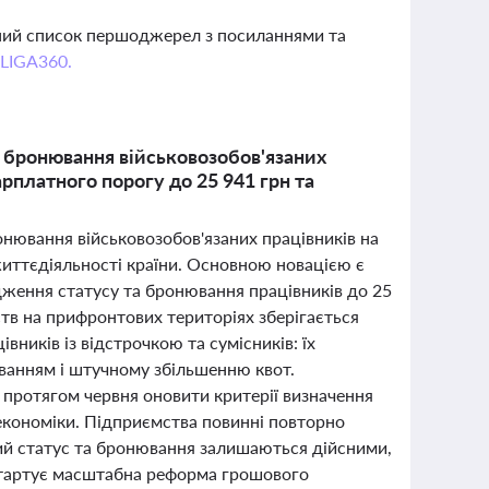
вний список першоджерел з посиланнями та
 LIGA360.
ла бронювання військовозобов'язаних
рплатного порогу до 25 941 грн та
онювання військовозобов'язаних працівників на
життєдіяльності країни. Основною новацією є
дження статусу та бронювання працівників до 25
тв на прифронтових територіях зберігається
вників із відстрочкою та сумісників: їх
ванням і штучному збільшенню квот.
ь протягом червня оновити критерії визначення
економіки. Підприємства повинні повторно
нний статус та бронювання залишаються дійсними,
я стартує масштабна реформа грошового