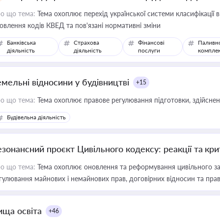
о що тема:
Тема охоплює перехід української системи класифікації в
овлення кодів КВЕД та пов'язані нормативні зміни
Банківська
Страхова
Фінансові
Паливн
діяльність
діяльність
послуги
компле
емельні відносини у будівництві
+15
о що тема:
Тема охоплює правове регулювання підготовки, здійсненн
Будівельна діяльність
езонансний проєкт Цивільного кодексу: реакції та кр
о що тема:
Тема охоплює оновлення та реформування цивільного за
гулювання майнових і немайнових прав, договірних відносин та прав
ища освіта
+46