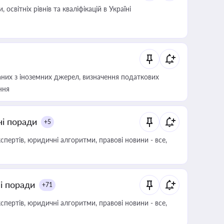
світніх рівнів та кваліфікацій в Україні
аних з іноземних джерел, визначення податкових
ння
ні поради
+5
пертів, юридичні алгоритми, правові новини - все,
ні поради
+71
пертів, юридичні алгоритми, правові новини - все,