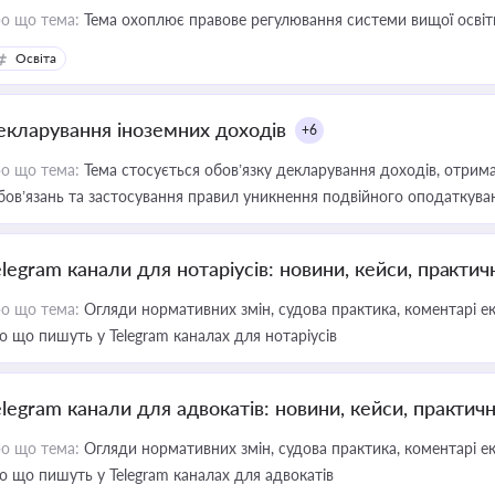
о що тема:
Тема охоплює правове регулювання системи вищої освіти, о
Освіта
екларування іноземних доходів
+6
о що тема:
Тема стосується обов’язку декларування доходів, отрим
бов’язань та застосування правил уникнення подвійного оподаткува
elegram канали для нотаріусів: новини, кейси, практич
о що тема:
Огляди нормативних змін, судова практика, коментарі екс
о що пишуть у Telegram каналах для нотаріусів
elegram канали для адвокатів: новини, кейси, практич
о що тема:
Огляди нормативних змін, судова практика, коментарі екс
о що пишуть у Telegram каналах для адвокатів