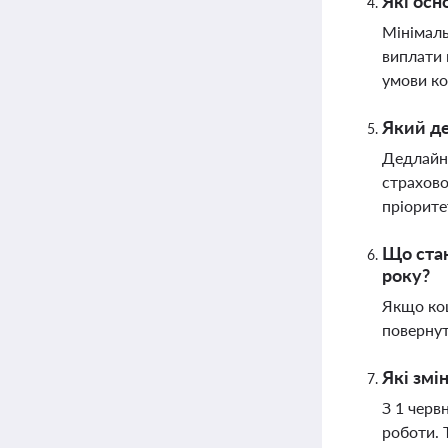
Які осн
Мінімаль
виплати 
умови ко
Який де
Дедлайн 
страхово
пріорите
Що стан
року?
Якщо кош
поверну
Які змі
З 1 черв
роботи. 