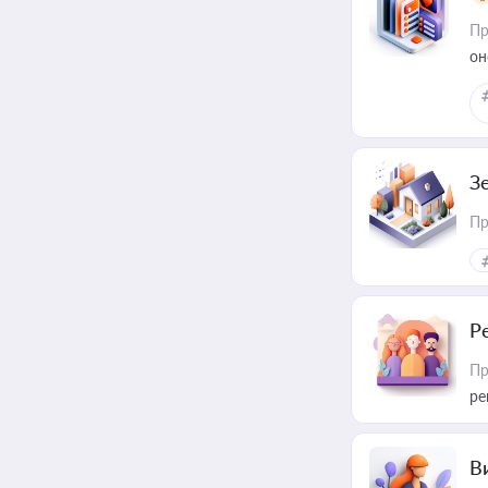
Пр
он
З
Пр
Р
Пр
ре
В