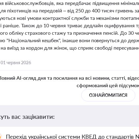
я військовослужбовців, яка передбачає підвищення мінімаль
для піхотинців на передовій – від 250 до 400 тисяч гривень 
ються нові умови контрактної служби та механізми поетапно
ні раніше. Також до 10 червня триває дедлайн оцифрування
ого обліку страхового стажу та призначення пенсій. До 30 ч
ою "Національний кешбек", інакше вони повернуться до дер
на виїзд за кордон для жінок, що сприяє свободі пересуван
,
01 червня 2026
Повний AI-огляд дня та посилання на всі новини, статті, віде
сформований цей підсумо
ОЗНАЙОМИТИСЯ
уть вас зацікавити:
Перехід української системи КВЕД до стандартів 