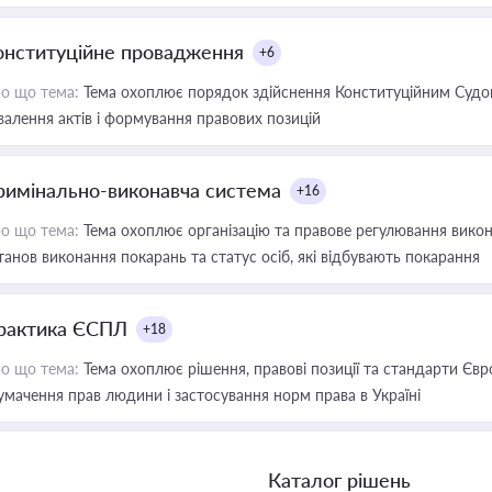
онституційне провадження
+6
о що тема:
Тема охоплює порядок здійснення Конституційним Судом
валення актів і формування правових позицій
римінально-виконавча система
+16
о що тема:
Тема охоплює організацію та правове регулювання викона
танов виконання покарань та статус осіб, які відбувають покарання
рактика ЄСПЛ
+18
о що тема:
Тема охоплює рішення, правові позиції та стандарти Євр
умачення прав людини і застосування норм права в Україні
Каталог рішень