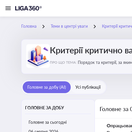
Головна
Теми в центрі уваги
Критерії крити
Критерії критично 
Порядок та критерії, за як
ПРО ЩО ТЕМА:
Головне за добу (AI)
Усі публікації
ГОЛОВНЕ ЗА ДОБУ
Головне за 
Головне за сьогодні
Опрацьова
06 серпня 2026