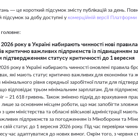
тань — це короткий підсумок змісту публікацій за день. По
 підсумок за добу доступні у
комерційній версії Платформи
 головне:
я 2026 року в Україні набирають чинності нові прави
ів критично важливих підприємств із підвищенням за
 підтвердженням статусу критичності до 1 вересня
2026 року в Україні набирають чинності оновлені правила бр
вах, які мають статус критично важливих для економіки та 
 мінімального рівня середньої заробітної плати для підтвер
, що відповідає трьом мінімальним зарплатам. Для підприємс
г – 21 618 гривень. Також змінено підхід до врахування праці
 лише за основним місцем роботи, що має запобігти зловжи
з цим міністерства та обласні військові адміністрації мают
ажливих підприємств за погодженням із Міноборони та Мін
 свій статус до 1 вересня 2026 року. Під час перевірки чи
несу час адаптуватися до нових вимог. Окрім того, з червн