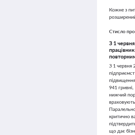
Кожне з пи
розширений
Стисло про
З 1 червн
працівник
повторним
З 1 червня 
підприємст
підвищення
941 гривні
нижчий порі
враховують
Паралельно 
критично в
підтвердити
що дає біз