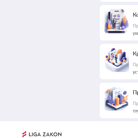
К
Пр
ух
К
Пр
ус
П
Пр
тл