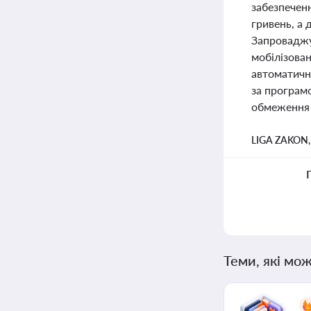
забезпеченн
гривень, а 
Запроваджу
мобілізова
автоматичн
за програм
обмеження 
LIGA ZAKON
Теми, які мож