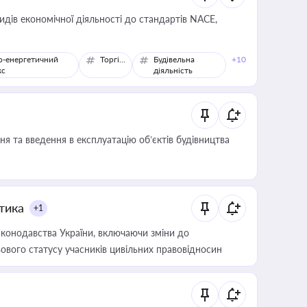
идів економічної діяльності до стандартів NACE,
о-енергетичний
Торгівля
Будівельна
+10
кс
діяльність
я та введення в експлуатацію об’єктів будівництва
итика
+1
конодавства України, включаючи зміни до
ового статусу учасників цивільних правовідносин