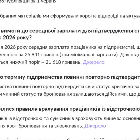
86 публікацій за 1 червня
ібраних матеріалів ми сформували короткі відповіді на актуал
і вимоги до середньої зарплати для підтвердження с
я 2026 року?
ня 2026 року середня зарплата працівника на підприємстві, 
меншою за 25 941 гривню (три мінімальні зарплати). Для пі
ться нижчий поріг – 21 618 гривень.
Джерело
о терміну підприємства повинні повторно підтверди
ства повинні повторно підтвердити свій статус критично ва
и чинний статус та бронювання залишаються дійсними, що да
илися правила врахування працівників із відстрочкою
ків із відстрочкою та сумісників враховують лише за осно
ня квот бронювання та зловживань.
Джерело