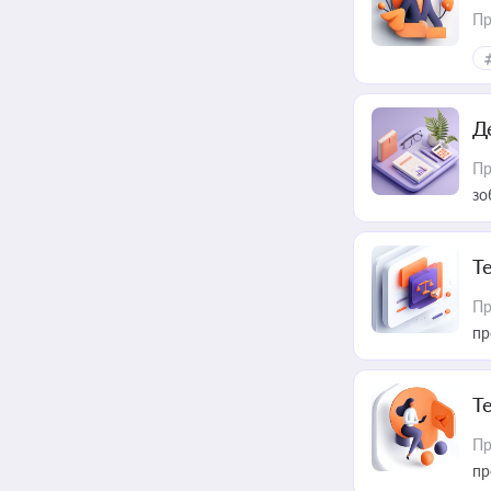
Пр
Д
Пр
зо
T
Пр
пр
T
Пр
пр