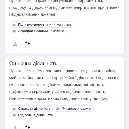
Про що тема:
Правове регулювання виробництва,
продажу та державної підтримки енергії з альтернативних
і відновлюваних джерел
Паливно-енергетичний комплекс
Агропромисловий комплекс
Оціночна діяльність
Про що тема:
Тема охоплює правове регулювання оцінки
майна, майнових прав і професійної діяльності оцінювачів,
включно з кваліфікаційними вимогами, звітністю та
цифровими сервісами у сфері оціночної діяльності.
Відстеження нормативних і медійних змін у цій сфері
корисне для власника бізнесу, керівника, юриста або
Страхова діяльність
Фінансові послуги
бухгалтера під час оподаткування, приватизації, оренди
Будівельна діяльність
державного майна, корпоративних угод і перевірки
статусу суб'єктів оціночної діяльності