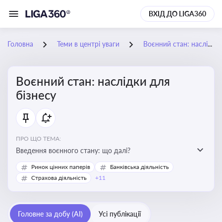
ВХІД ДО LIGA360
Головна
Теми в центрі уваги
Воєнний стан: наслідки для бізнесу
Воєнний стан: наслідки для
бізнесу
ПРО ЩО ТЕМА:
Введення воєнного стану: що далі?
Ринок цінних паперів
Банківська діяльність
Страхова діяльність
+11
Головне за добу (AI)
Усі публікації