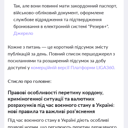
Так, але вони повинні мати закордонний паспорт,
військово-обліковий документ, оформлене
службове відрядження та підтвердження
бронювання в електронній системі "Резерв+".
Джерело
Кожне з питань — це короткий підсумок змісту
публікацій за день. Повний список першоджерел з
посиланнями та розширений підсумок за добу
доступні у
комерційній версії Платформи LIGA360.
Стисло про головне:
Правові особливості перетину кордону,
криміногенної ситуації та валютних
розрахунків під час воєнного стану в Україні:
нові правила та важливі роз'яснення
Під час воєнного стану в Україні діють особливі
правові норми, що регулюють перетин державного