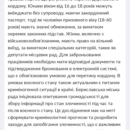
кордону. Юнаки віком від 16 до 18 років можуть
виїжджати без супроводу, маючи закордонний
паспорт, тоді як чоловіки призовного віку (18-60
років) мають значні обмеження, за винятком
окремих законних підстав. Жінки, включно з
військовозобов'язаними, мають право на вільний
виїзд, за винятком спеціальних категорій, таких як
депутати місцевих рад. Для заброньованих
працівників необхідно мати відповідні документи та
підтвердження бронювання в електронній системі,
що є обов'язковою умовою для перетину кордону. В
умовах воєнного стану також актуальним є питання
криміногенної ситуації в країні. Бериславська міська
рада ініціювала опитування громадськості для
збору інформації про стан злочинності під час та
після воєнного стану. Це дослідження має на меті
сформувати кримінологічні прогнози та розробити
заходи для запобігання злочинності, що є важливим