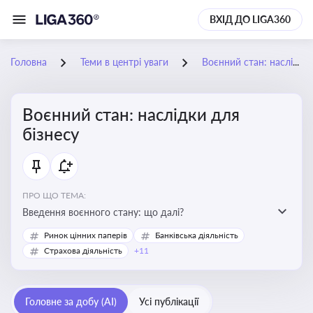
ВХІД ДО LIGA360
Головна
Теми в центрі уваги
Воєнний стан: наслідки для бізнесу
Воєнний стан: наслідки для
бізнесу
ПРО ЩО ТЕМА:
Введення воєнного стану: що далі?
Ринок цінних паперів
Банківська діяльність
Страхова діяльність
+11
Головне за добу (AI)
Усі публікації