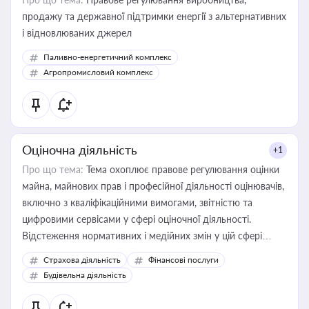
продажу та державної підтримки енергії з альтернативних
і відновлюваних джерел
Паливно-енергетичний комплекс
Агропромисловий комплекс
Оціночна діяльність
+1
Про що тема:
Тема охоплює правове регулювання оцінки
майна, майнових прав і професійної діяльності оцінювачів,
включно з кваліфікаційними вимогами, звітністю та
цифровими сервісами у сфері оціночної діяльності.
Відстеження нормативних і медійних змін у цій сфері
корисне для власника бізнесу, керівника, юриста або
Страхова діяльність
Фінансові послуги
бухгалтера під час оподаткування, приватизації, оренди
Будівельна діяльність
державного майна, корпоративних угод і перевірки
статусу суб'єктів оціночної діяльності