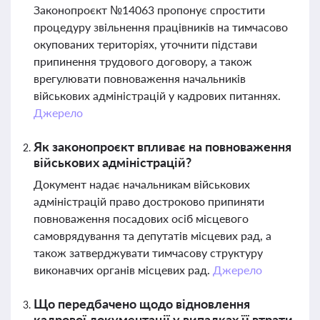
Законопроєкт №14063 пропонує спростити
процедуру звільнення працівників на тимчасово
окупованих територіях, уточнити підстави
припинення трудового договору, а також
врегулювати повноваження начальників
військових адміністрацій у кадрових питаннях.
Джерело
Як законопроєкт впливає на повноваження
військових адміністрацій?
Документ надає начальникам військових
адміністрацій право достроково припиняти
повноваження посадових осіб місцевого
самоврядування та депутатів місцевих рад, а
також затверджувати тимчасову структуру
виконавчих органів місцевих рад.
Джерело
Що передбачено щодо відновлення
кадрової документації у випадках її втрати