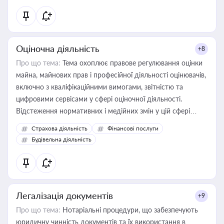
Оціночна діяльність
+8
Про що тема:
Тема охоплює правове регулювання оцінки
майна, майнових прав і професійної діяльності оцінювачів,
включно з кваліфікаційними вимогами, звітністю та
цифровими сервісами у сфері оціночної діяльності.
Відстеження нормативних і медійних змін у цій сфері
корисне для власника бізнесу, керівника, юриста або
Страхова діяльність
Фінансові послуги
бухгалтера під час оподаткування, приватизації, оренди
Будівельна діяльність
державного майна, корпоративних угод і перевірки
статусу суб'єктів оціночної діяльності
Легалізація документів
+9
Про що тема:
Нотаріальні процедури, що забезпечують
юридичну чинність документів та їх використання в