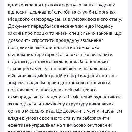
вдосконалення правового регулювання трудових
відносин, державної служби та служби в органах
місцевого самоврядування в умовах воєнного стану.
Документ передбачає внесення змін до Кодексу
законів про працю та низки спеціальних законів, що
дозволить спростити процедуру звільнення
працівників, які залишилися на тимчасово
окупованих територіях, а також чітко визначити
підстави для такого звільнення. Законопроєкт
також регламентує повноваження начальників
військових адміністрацій у сфері кадрових питань,
зокрема надає їм право достроково припиняти
повноваження посадових осіб місцевого
самоврядування та депутатів місцевих рад, а також
затверджувати тимчасову структуру виконавчих
органів місцевих рад. Це дозволить усунути дуалізм
влади в умовах воєнного стану та забезпечити
ефективне управління на тимчасово окупованих
територіях. Окрім того, законопроєкт передбачає