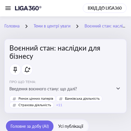
ВХІД ДО LIGA360
Головна
Теми в центрі уваги
Воєнний стан: наслідки для бізнесу
Воєнний стан: наслідки для
бізнесу
ПРО ЩО ТЕМА:
Введення воєнного стану: що далі?
Ринок цінних паперів
Банківська діяльність
Страхова діяльність
+11
Головне за добу (AI)
Усі публікації