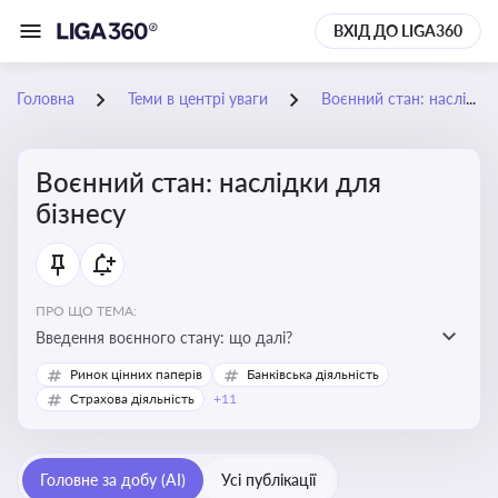
ВХІД ДО LIGA360
Головна
Теми в центрі уваги
Воєнний стан: наслідки для бізнесу
Воєнний стан: наслідки для
бізнесу
ПРО ЩО ТЕМА:
Введення воєнного стану: що далі?
Ринок цінних паперів
Банківська діяльність
Страхова діяльність
+11
Головне за добу (AI)
Усі публікації