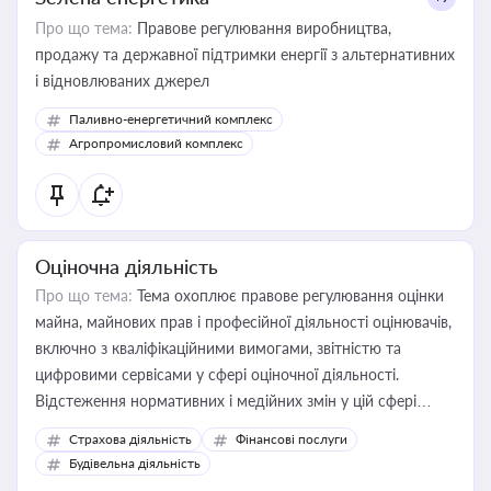
Про що тема:
Правове регулювання виробництва,
продажу та державної підтримки енергії з альтернативних
і відновлюваних джерел
Паливно-енергетичний комплекс
Агропромисловий комплекс
Оціночна діяльність
Про що тема:
Тема охоплює правове регулювання оцінки
майна, майнових прав і професійної діяльності оцінювачів,
включно з кваліфікаційними вимогами, звітністю та
цифровими сервісами у сфері оціночної діяльності.
Відстеження нормативних і медійних змін у цій сфері
корисне для власника бізнесу, керівника, юриста або
Страхова діяльність
Фінансові послуги
бухгалтера під час оподаткування, приватизації, оренди
Будівельна діяльність
державного майна, корпоративних угод і перевірки